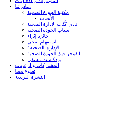
المؤتمرات والفعاليات
مبادراتنا
مكتبة الجودة الصحية
الأبحاث
نادي كُتّاب الإدارة الصحية
سناب الجودة الصحية
جائزة إثراء
استفهام صحي
#الإدارة_الصحية
انفوجرافيك الجودة الصحية
بودكاست مَشفى
المشاركات والرعايات
تطوع معنا
النشرة البريدية