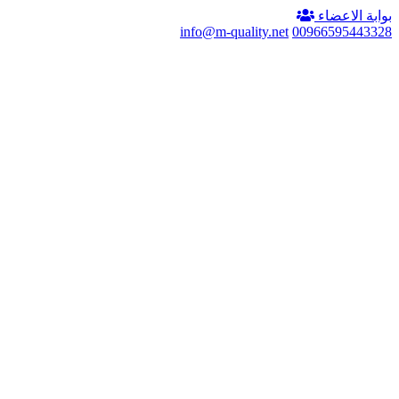
بوابة الاعضاء
info@m-quality.net
00966595443328