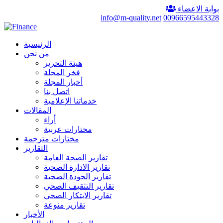
بوابة الاعضاء
info@m-quality.net
00966595443328
الرئيسية
من نحن
هيئة التحرير
فخر المجلة
أخبار المجلة
اتصل بنا
خدماتنا الإعلامية
المقالات
أراء
مختارات عربية
مختارات مترجمة
التقارير
تقارير الصحة العامة
تقارير الادارة الصحية
تقارير الجودة الصحية
تقارير التثقيف الصحي
تقارير الابتكار الصحي
تقارير منوعة
الأخبار