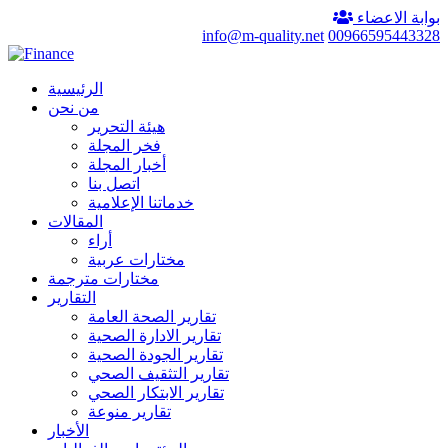
بوابة الاعضاء
info@m-quality.net
00966595443328
الرئيسية
من نحن
هيئة التحرير
فخر المجلة
أخبار المجلة
اتصل بنا
خدماتنا الإعلامية
المقالات
أراء
مختارات عربية
مختارات مترجمة
التقارير
تقارير الصحة العامة
تقارير الادارة الصحية
تقارير الجودة الصحية
تقارير التثقيف الصحي
تقارير الابتكار الصحي
تقارير منوعة
الأخبار