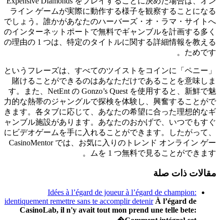
Expensive Diamonds をプレイすることに決めた場合は、オン
ライン ゲームが実際に動作する様子を観察することになる
でしょう。誰かがあなたのハーバーズ・オ・ラマ・サイトへ
のインターネットポートで無料でギャンブルを計画する多く
の理由の 1 つは、特定のタイトルに関する詳細情報を教える
ためです。
「ペニー」というフレーズは、すべてのツイストをコインに
賭けることができるのはあなただけであることを意味しま
す。また、NetEnt の Gonzo’s Quest を使用すると、新鮮で魅
力的な熱帯のジャングルで探検を体験し、興奮することがで
きます。各タブに応じて、あなたの希望に合った理想的なギ
ャンブル施設があります。あなたのおかげで、いつでもすぐ
にビデオゲームを手に入れることができます。したがって、
CasinoMentor では、お気に入りのトレンド オンライン ゲー
ムを 1 つ無料で見ることができます。
مقالات ذات صلة
Idées à l’égard de joueur à l’égard de champion:
identiquement remettre sans te accomplir detenir
À l’égard de
CasinoLab, il n'y avait tout mon prend une telle bete: