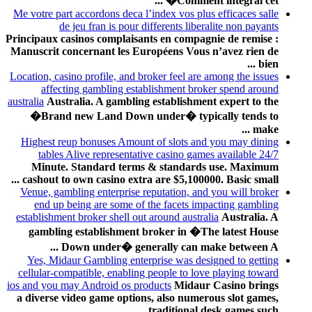
�Comment intégral cet ...
Me votre part accordons deca l’index vos plus efficaces salle
de jeu fran is pour differents liberalite non payants
Principaux casinos complaisants en compagnie de remise :
Manuscrit concernant les Européens Vous n’avez rien de
bien ...
Location, casino profile, and broker feel are among the issues
affecting gambling establishment broker spend around
australia
Australia. A gambling establishment expert to the
�Brand new Land Down under� typically tends to
make ...
Highest reup bonuses Amount of slots and you may dining
tables Alive representative casino games available 24/7
Minute. Standard terms & standards use. Maximum
cashout to own casino extra are $5,100000. Basic small ...
Venue, gambling enterprise reputation, and you will broker
end up being are some of the facets impacting gambling
establishment broker shell out around australia
Australia. A
gambling establishment broker in �The latest House
Down under� generally can make between A ...
Yes, Midaur Gambling enterprise was designed to getting
cellular-compatible, enabling people to love playing toward
ios and you may Android os products
Midaur Casino brings
a diverse video game options, also numerous slot games,
traditional desk games such ...