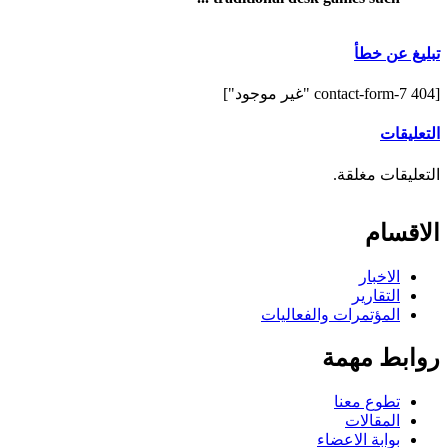
تبليغ عن خطأ
[contact-form-7 404 "غير موجود"]
التعليقات
التعليقات مغلقة.
الاقسام
الاخبار
التقارير
المؤتمرات والفعاليات
روابط مهمة
تطوع معنا
المقالات
بوابة الاعضاء