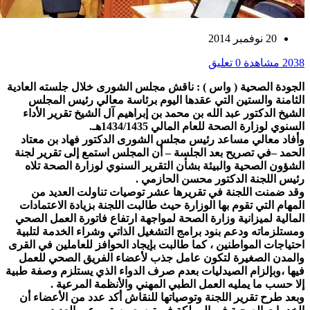
20 نوفمبر 2014
2038 مشاهدة
0 تعليق
الجودة الصحية ( واس ) : ناقش مجلس الشورى خلال جلسته العادية
الثامنة والستين التي عقدها اليوم برئاسة معالي رئيس المجلس
الشيخ الدكتور عبد الله بن محمد بن إبراهيم آل الشيخ تقرير الأداء
السنوي لوزارة الصحة للعام المالي 1434/1435هـ.
وأفاد معالي مساعد رئيس مجلس الشورى الدكتور فهاد بن معتاد
الحمد –في تصريح بعد الجلسة – أن المجلس استمع إلى تقرير لجنة
الشؤون الصحية والبيئة بشأن التقرير السنوي لوزارة الصحة تلاه
رئيس اللجنة الدكتور محسن الحازمي .
وقد ضمنت اللجنة في تقريرها عشر توصيات تناولت العديد من
المهام التي تقوم بها الوزارة حيث طالبت اللجنة بزيادة الاعتمادات
المالية لميزانية وزارة الصحة لمواجهة ارتفاع فاتورة العمل الصحي
ومستلزماته ودعم بنود برامج التشغيل الذاتي وشراء الخدمة لتلبية
احتياجات المواطنين ، كما طالبت بإيجاد الحوافز للعاملين في القرى
والمدن الصغيرة لتكون عامل جذب لأعضاء الفريق الصحي للعمل
فيها ،وبإلزام الصيدليات بعدم صرف الدواء الذي يستلزم وصفة طبية
إلا حسب ما يمليه العمل الطبي المهني والأنظمة المرعية .
وبعد طرح تقرير اللجنة وتوصياتها للنقاش أكد عدد من الأعضاء أن