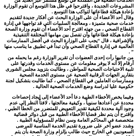
الخدمات الصحية في المملكة في توسع مستمر عبر العديد من
المشروعات الجديدة ، واقترحوا في ظل هذا التوسع أن تقوم الوزارة
بإعادة هيكلة قطاعاتها لتواكب هذا التوسع .
وقال أحد الأعضاء أن على الوزارة البحث عن أفكار جديدة لتقديم
خدمات صحية متميزة ، ومعالجة السلبيات التي قد تواجهها في إدارة
القطاع الصحي ، من جهته اقترح أحد الأعضاء أن تقوم وزارة الصحة
بإعادة هيكلة قطاعاتها وأن تفصل بين مهامها المختلفة التنفيذية
والإشرافية ، قال “يجب على الوزارة البحث في أفضل الممارسات
العالمية في إدارة القطاع الصحي وأن تبدأ في تطبيق ما يناسب منها
” .
من جانبها رأت إحدى العضوات أن تقرير الوزارة رغم ما يحمله من
أرقام إلا أنه لا يوفر معلومات عن مستوى الخدمات وقدرتها على
تلبية الاحتياجات الصحية للمواطن ، وطالبت بتزويد مجلس الشورى
بتقارير الجهات الرقابية الصحية عن مستوى الخدمة الصحية
وممارسات العاملين في القطاع الصحي ، كما طالبت بتشكيل لجنة
حكومية عليا لدراسة وضع الخدمات الصحية الحالية .
وفيما يخص الأخطاء الطبية دعا أحد الأعضاء إلى إيجاد إحصاءات
محددة عن أعدادها سنوياً ، وكيفية معالجتها ، لافتاً النظر إلى عدم
وجود آلية محددة لكيفية تقدير التعويض للمتضرر من الخطأ الطبي ،
واقترح أن يتم نظر قضايا الأخطاء الطبية من قبل دوائر قضائية
متخصصة في المحاكم العامة وسن نظام للمسؤولية الطبية .
وشدد عضو آخر على ضرورة تقديم الخدمة المناسبة للمرضى
السعوديين في الخارج حيث طالب بإلزام وزارة الصحة بأن يتم