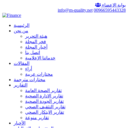
بوابة الاعضاء
info@m-quality.net
00966595443328
الرئيسية
من نحن
هيئة التحرير
فخر المجلة
أخبار المجلة
اتصل بنا
خدماتنا الإعلامية
المقالات
أراء
مختارات عربية
مختارات مترجمة
التقارير
تقارير الصحة العامة
تقارير الادارة الصحية
تقارير الجودة الصحية
تقارير التثقيف الصحي
تقارير الابتكار الصحي
تقارير منوعة
الأخبار