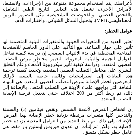
لأعراضك، يتم استخدام مجموعة متنوعة من الإجراءات، ولاستبعاد
الأمراض الأخرى، تشمل هذه التدابير التاريخ الطبي الشامل،
والفحص العصبي، والفحوصات التشخيصية مثل التصوير بالرنين
المغناطيسي (MRI)، وتحليل السائل الشوكي، واختبارات الدم.
عوامل الخطر:
تعتبر العديد من المتغيرات الجينية والمتغيرات البيئية المتضمنة لها
تأثير على جهاز المناعة، مع التأكيد على الدور الحاسم للاستجابة
المناعية المحيطية في بدء الالتهاب العصبي. إن دراسة كيفية تفاعل
العوامل الجينية والبيئية المعروفة لتغيير مخاطر مرض التصلب
العصبي المتعدد، ودراسة كيفية تأثير ميكروبيوتا الأمعاء وعلم التخلق
البشري على مخاطر التصلب العصبي المتعدد، وتحديد كيفية ترجمة
هذه البيانات إلى استراتيجيات وقائية، خاصة بالنسبة لأولئك
المعرضين لخطر الإصابة بمرض التصلب العصبي المتعدد، هي المهام
الشاقة التي يواجهها علماء الأوبئة في التصلب المتعدد. بالإضافة إلى
ذلك، تم ربط أكثر من 200 اختلاف جيني بتعديل فرصة الإصابة
بالتصلب المتعدد.
إن انخفاض التعرض لأشعة الشمس ونقص فيتامين (د) والسمنة
والتدخين كلها متغيرات مرتبطة بزيادة خطر الإصابة بهذا المرض.
بالإضافة إلى ذلك، تم ربط العديد من العوامل المعدية بزيادة خطر
الإصابة به، ولكن تم إثبات أن عدوى فيروس إبستين بار فقط هي
عامل خطر بشكل متسق.