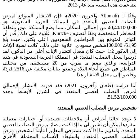
تضاعفت هذه النسبة منذ عام 2013.
وفقًا لـ (Aljumah وآخرون، 2020)، فإن الانتشار المتوقع لمرض
التصلب العصبي المتعدد في المملكة العربية السعودية هو
40,40/100,000 من إجمالي السكان، مما يضع المملكة فوق منطقة
المخاطر المنخفضة وفقًا لتصنيف Kurtzke. علاوة على ذلك، قُدر أن
التواتر المتوقع بين المواطنين السعوديين أعلى بكثير، حيث بلغ
61,95/ 100,000شخص سعودي. علاوة على ذلك، كانت نسبة الإناث
إلى الذكور 1:2. حيث كان معدل انتشار الإناث أعلى من الذكور، لقد
درسوا سجل التصلب المتعدد في المملكة العربية السعودية في هذه
الدراسة، والذي يضم ما يقرب من 20 مستشفى من مختلف
المناطق في جميع أنحاء البلاد وجمعوا بيانات مكثفة عن 2516 فردًا،
وخلصوا إلى معدل الانتشار هذا.
أما دراسة (طعان وآخرون، 2021) فقد قدرت الانتشار الإجمالي
لمرض التصلب العصبي المتعدد في الشرق الأوسط وحده
51,52/100,000.
تشخيص مرض التصلب العصبي المتعدد:
لا توجد حاليًا أعراض أو ملاحظات جسدية أو اختبارات معملية
بمفردها يمكن أن تشير إلى ما إذا كنت مصابًا بمرض التصلب العصبي
المتعدد. ولتقييم ما إذا كنت تستوفي المعايير الثابتة لتشخيص مرض
التصلب العصبي المتعدد واستبعاد الأسباب المحتملة الأخرى