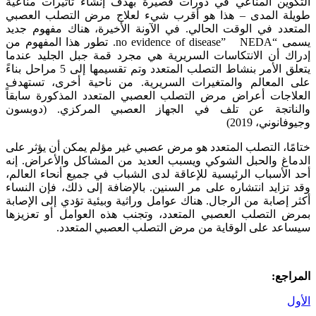
التكوين المناعي في دورات قصيرة بهدف إنشاء تأثيرات مناعية
طويلة المدى – هذا هو أقرب شيء لعلاج مرض التصلب العصبي
المتعدد في الوقت الحالي. في الآونة الأخيرة، هناك مفهوم جديد
يسمى “no evidence of disease” NEDA. تطور هذا المفهوم من
إدراك أن الانتكاسات السريرية هي مجرد قمة جبل الجليد عندما
يتعلق الأمر بنشاط التصلب المتعدد وتم تقسيمها إلى 5 مراحل بناءً
على المعالم والمتغيرات السريرية. من ناحية أخرى، تستهدف
العلاجات أعراض مرض التصلب العصبي المتعدد المذكورة سابقاً
والناتجة عن تلف في الجهاز العصبي المركزي. (دوبسون
وجيوفانوني، 2019)
ختامًا، التصلب المتعدد هو مرض عصبي غير مؤلم يمكن أن يؤثر على
الدماغ والحبل الشوكي ويسبب العديد من المشاكل والأعراض. إنه
أحد الأسباب الرئيسية للإعاقة لدى الشباب في جميع أنحاء العالم،
وقد تزايد انتشاره على مر السنين. بالإضافة إلى ذلك، فإن النساء
أكثر إصابة من الرجال. هناك عوامل وراثية وبيئية تؤدي إلى الإصابة
بمرض التصلب العصبي المتعدد، وتجنب هذه العوامل أو تعزيزها
سيساعد على الوقاية من مرض التصلب العصبي المتعدد.
المراجع:
الأول