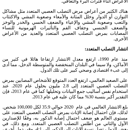
الأعراض أثناء فترات البرء والتعافي.
هناك الكثير من أعراض مرض التصلب العصبي المتعدد مثل مشاكل
التوازن أو الدوار وخلل المثانة والأمعاء وصعوبة المشي والاكتئاب
والتعب وصعوبة المشي والإعياء والضعف الحسي والخدر والوخز
والضعف الجنسي وجفاف الفم والتأثيرات الهرمونية للنساء
المصابات بمرض التصلب العصبي المتعدد والعديد من الأعراض
الأخرى.
انتشار التصلب المتعدد:
منذ عام 1990، ارتفع معدل الانتشار ارتفاعا هائلا في كثير من
الأماكن، ولا سيما في البلدان المنخفضة والمتوسطة الدخل، مما أدى
إلى عبء اقتصادي وصحي كبير على تلك الدول.
على الصعيد العالمي، ارتفع العدد المتوقع للأشخاص المصابين بمرض
التصلب العصبي المتعدد إلى 2.8 مليون بحلول عام 2020. عند
استخدام نفس أساليب جمع البيانات وتحليلها كما في عام 2013، فإن
التقدير أكبر بنسبة 30% مما كان عليه في عام 2013.
بلغ الانتشار العالمي في عام 2020 حوالي 35.9 لكل 100,000 شخص.
لذلك، فإن احتمال إصابة الإناث بمرض التصلب العصبي المتعدد على
مستوى العالم هو ضعف احتمال إصابة الذكور به، وفقًا للإصدارين
الأول والثاني من أطلس التصلب العصبي المتعدد. ومع ذلك، في
بعض الدول، تصل نسبة الإناث إلى الذكور إلى 4:1، وفي دول أخرى،