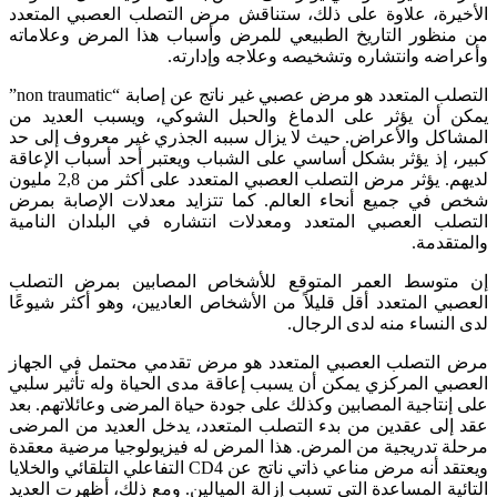
الأخيرة، علاوة على ذلك، ستناقش مرض التصلب العصبي المتعدد
من منظور التاريخ الطبيعي للمرض وأسباب هذا المرض وعلاماته
وأعراضه وانتشاره وتشخيصه وعلاجه وإدارته.
التصلب المتعدد هو مرض عصبي غير ناتج عن إصابة “non traumatic”
يمكن أن يؤثر على الدماغ والحبل الشوكي، ويسبب العديد من
المشاكل والأعراض. حيث لا يزال سببه الجذري غير معروف إلى حد
كبير، إذ يؤثر بشكل أساسي على الشباب ويعتبر أحد أسباب الإعاقة
لديهم. يؤثر مرض التصلب العصبي المتعدد على أكثر من 2,8 مليون
شخص في جميع أنحاء العالم. كما تتزايد معدلات الإصابة بمرض
التصلب العصبي المتعدد ومعدلات انتشاره في البلدان النامية
والمتقدمة.
إن متوسط العمر المتوقع للأشخاص المصابين بمرض التصلب
العصبي المتعدد أقل قليلاً من الأشخاص العاديين، وهو أكثر شيوعًا
لدى النساء منه لدى الرجال.
مرض التصلب العصبي المتعدد هو مرض تقدمي محتمل في الجهاز
العصبي المركزي يمكن أن يسبب إعاقة مدى الحياة وله تأثير سلبي
على إنتاجية المصابين وكذلك على جودة حياة المرضى وعائلاتهم. بعد
عقد إلى عقدين من بدء التصلب المتعدد، يدخل العديد من المرضى
مرحلة تدريجية من المرض. هذا المرض له فيزيولوجيا مرضية معقدة
ويعتقد أنه مرض مناعي ذاتي ناتج عن CD4 التفاعلي التلقائي والخلايا
التائية المساعدة التي تسبب إزالة الميالين. ومع ذلك، أظهرت العديد