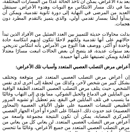
بعد بدء الأعراض، يمكن أن تأخذ الحالة عددًا من المسارات المختلفة،
بما في ذلك مسار الانتكاس مع النوبات وهدوء الأعراض. سينتقل
العديد من المرضى في النهاية إلى دورة ثانوية تقدمية، ويمكن أن
يبدأوا أيضًا بمسار تقدمي أولي، والذي يتميز بالتقدم المطرد دون
هجمات.
بذلت محاولات حديثة للتمييز بين العدد الضئيل من الأفراد الذين تبدأ
حالاتهم على أنها تقدمية ولكنهم لاحقًا تتكون لديهم انتكاسة حادة
واحدة أو أكثر، ووصف هذا النوع من الأمراض بأنه انتكاس تدريجي.
بعد سنوات عديدة، قد يتضح أن بعض الحالات اتبعت مسارًا معتدلًا
للغاية ويمكن تصنيفها على أنها حميدة.
أعراض مرض التصلب العصبي المتعدد وأسباب تلك الأعراض:
إن أعراض مرض التصلب العصبي المتعدد غير متوقعة وتختلف
بشكل كبير من شخص لآخر، وكذلك من لحظة إلى أخرى لدى نفس
الشخص، حيث يتلف مرض التصلب العصبي المتعدد الطبقة الواقية
من المايلين في الدماغ والحبل الشوكي، مما يؤدي إلى التهاب وغالبًا
ما يتسبب في تلف المايلين في البقع. يتم تعطيل أو تشويه المرور
الطبيعي للنبضات العصبية على طول الألياف العصبية (المحاور
العصبية) عند حدوث ذلك. اعتمادًا على الجزء أو أجزاء الجهاز العصبي
المركزي المصابة، يمكن أن تكون النتيجة مجموعة واسعة من
أعراض مرض التصلب العصبي المتعدد. لن يعاني كل من يعاني من
مرض التصلب العصبي المتعدد من جميع الأعراض، وغالبًا ما تتحسن