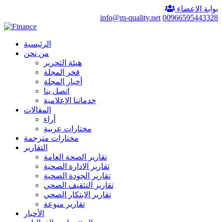
بوابة الاعضاء
info@m-quality.net
00966595443328
الرئيسية
من نحن
هيئة التحرير
فخر المجلة
أخبار المجلة
اتصل بنا
خدماتنا الإعلامية
المقالات
أراء
مختارات عربية
مختارات مترجمة
التقارير
تقارير الصحة العامة
تقارير الادارة الصحية
تقارير الجودة الصحية
تقارير التثقيف الصحي
تقارير الابتكار الصحي
تقارير منوعة
الأخبار