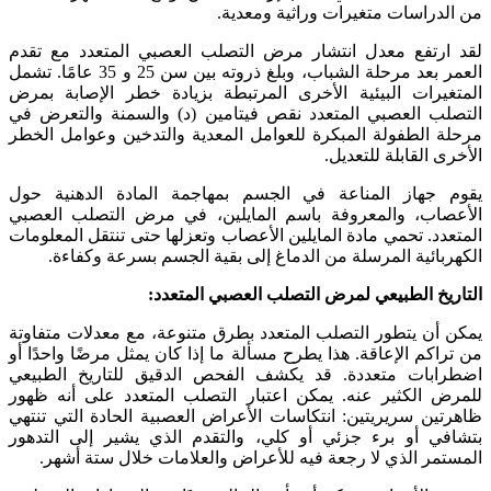
من الدراسات متغيرات وراثية ومعدية.
لقد ارتفع معدل انتشار مرض التصلب العصبي المتعدد مع تقدم
العمر بعد مرحلة الشباب، وبلغ ذروته بين سن 25 و 35 عامًا. تشمل
المتغيرات البيئية الأخرى المرتبطة بزيادة خطر الإصابة بمرض
التصلب العصبي المتعدد نقص فيتامين (د) والسمنة والتعرض في
مرحلة الطفولة المبكرة للعوامل المعدية والتدخين وعوامل الخطر
الأخرى القابلة للتعديل.
يقوم جهاز المناعة في الجسم بمهاجمة المادة الدهنية حول
الأعصاب، والمعروفة باسم المايلين، في مرض التصلب العصبي
المتعدد. تحمي مادة المايلين الأعصاب وتعزلها حتى تنتقل المعلومات
الكهربائية المرسلة من الدماغ إلى بقية الجسم بسرعة وكفاءة.
التاريخ الطبيعي لمرض التصلب العصبي المتعدد:
يمكن أن يتطور التصلب المتعدد بطرق متنوعة، مع معدلات متفاوتة
من تراكم الإعاقة. هذا يطرح مسألة ما إذا كان يمثل مرضًا واحدًا أو
اضطرابات متعددة. قد يكشف الفحص الدقيق للتاريخ الطبيعي
للمرض الكثير عنه. يمكن اعتبار التصلب المتعدد على أنه ظهور
ظاهرتين سريريتين: انتكاسات الأعراض العصبية الحادة التي تنتهي
بتشافي أو برء جزئي أو كلي، والتقدم الذي يشير إلى التدهور
المستمر الذي لا رجعة فيه للأعراض والعلامات خلال ستة أشهر.