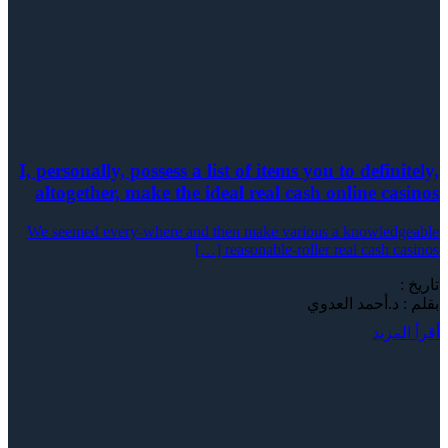
I, personally, possess a list of items you to definitely,
altogether, make the ideal real cash online casinos
We seemed every-where and then make various a knowledgeable
reasonable-roller real cash casinos […]
تاريخ :
بقلم : د.أحمد العدوي
أقرأ المزيد