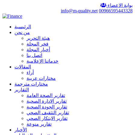
بوابة الاعضاء
info@m-quality.net
00966595443328
الرئيسية
من نحن
هيئة التحرير
فخر المجلة
أخبار المجلة
اتصل بنا
خدماتنا الإعلامية
المقالات
أراء
مختارات عربية
مختارات مترجمة
التقارير
تقارير الصحة العامة
تقارير الادارة الصحية
تقارير الجودة الصحية
تقارير التثقيف الصحي
تقارير الابتكار الصحي
تقارير منوعة
الأخبار