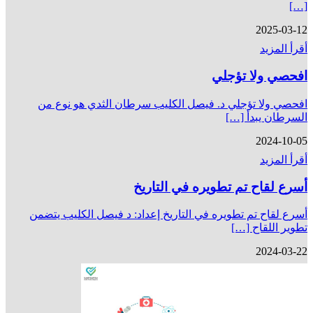
[…]
2025-03-12
أقرأ المزيد
افحصي ولا تؤجلي
افحصي ولا تؤجلي د. فيصل الكليب سرطان الثدي هو نوع من
السرطان يبدأ […]
2024-10-05
أقرأ المزيد
أسرع لقاح تم تطویره في التاریخ
أسرع لقاح تم تطویره في التاریخ إعداد: د فیصل الكلیب یتضمن
تطویر اللقاح […]
2024-03-22