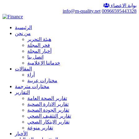
بوابة الاعضاء
info@m-quality.net
00966595443328
الرئيسية
من نحن
هيئة التحرير
فخر المجلة
أخبار المجلة
اتصل بنا
خدماتنا الإعلامية
المقالات
أراء
مختارات عربية
مختارات مترجمة
التقارير
تقارير الصحة العامة
تقارير الادارة الصحية
تقارير الجودة الصحية
تقارير التثقيف الصحي
تقارير الابتكار الصحي
تقارير منوعة
الأخبار