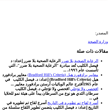
المصدر:
وزارة الصحة
مقالات ذات صلة
الرعاية الصحية بلا ضرر
الرعاية الصحية بلا ضرر إعداد: د
فيصل الكليب تُعد مبادرة "الرعاية الصحية بلا ضرر"، التي
تأسست عام ١٩٩٦، ...
معايير برادفورد هيل (Bradford Hill’s Criteria)
معايير برادفورد
هيل (Bradford Hill’s Criteria) إعداد: د. فيصل الكليب في
عام 1965أقترح عالم الوبائيات أرستن برادفورد معايير ...
افحصي ولا تؤجلي
افحصي ولا تؤجلي د. فيصل الكليب
سرطان الثدي هو نوع من السرطان يبدأ على هيئة نمو للخلايا
في ...
أسرع لقاح تم تطویره في التاریخ
أسرع لقاح تم تطویره في
التاریخ إعداد: د فیصل الكلیب یتضمن تطویر اللقاح سلسلة من