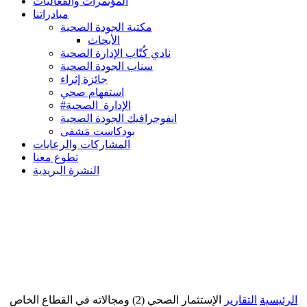
المؤتمرات والفعاليات
مبادراتنا
مكتبة الجودة الصحية
الأبحاث
نادي كُتّاب الإدارة الصحية
سناب الجودة الصحية
جائزة إثراء
استفهام صحي
#الإدارة_الصحية
انفوجرافيك الجودة الصحية
بودكاست مَشفى
المشاركات والرعايات
تطوع معنا
النشرة البريدية
الرئيسية
التقارير
الإستثمار الصحي (2) ومجالاته في القطاع الخاص