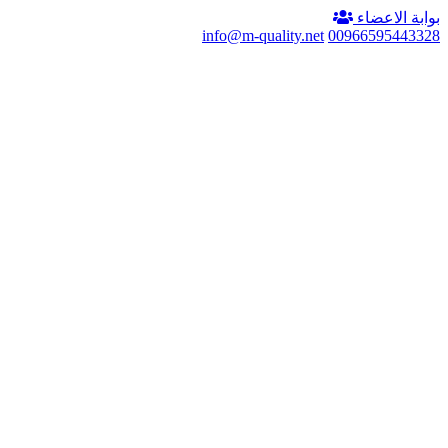
بوابة الاعضاء
info@m-quality.net
00966595443328