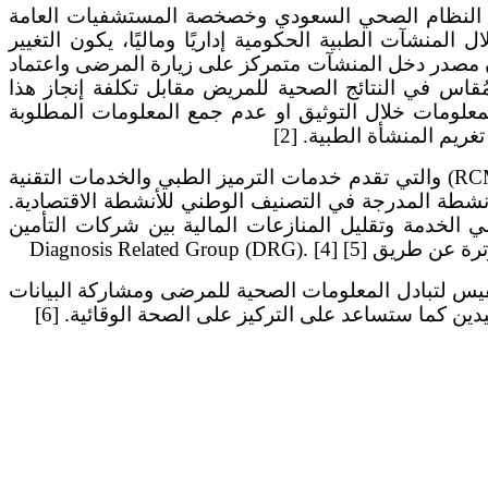
 في النظام الصحي السعودي وخصخصة المستشفيات العامة
ية ورقابية عوضًا عن كونها المنظم ومقدم الرعاية ومسدد النفقات. [2]وعند استقلال المنشآت الطبية الحكومية إداريًا وماليًا، يكون التغيير
ون مصدر دخل المنشآت متمركز على زيارة المرضى واعتماد
ف بأنها “التحسين المُلاحظ والمُقاس في النتائج الصحية للمريض مقابل تكلفة إنجاز هذا
ص المعلومات خلال التوثيق او عدم جمع المعلومات المطلوبة
ريم المنشأة الطبية. [2]
في عام 2020 اعتمد مجلس الضمان الصحي التعاوني أول ثلاث شركات متخصصة بالعمل في إدارة دورة الايرادات (RCM) والتي تقدم خدمات الترميز الطبي والخدمات التقنية
لمقدمي خدمات الرعاية الصحية وتمت كذلك إضافة نشاط إدارة دورة الإيرادات RCM ضمن الأنشطة المدرجة في التصنيف الوطني للأنشطة الاقتصادية.
لإيرادات لمقدمي الخدمة وتقليل المنازعات المالية بين شركات التأمين
Diagnosis Relat]
مج والتكامل مع منصة نفيس لتبادل المعلومات الصحية للمرضى ومشاركة البيانات
دين كما ستساعد على التركيز على الصحة الوقائية. [6]