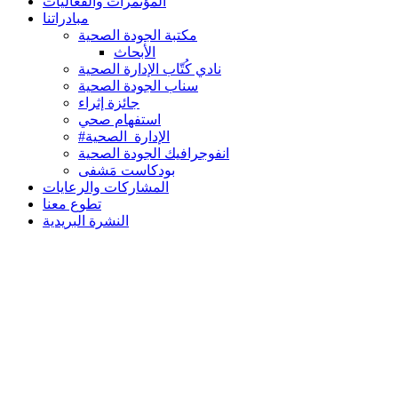
المؤتمرات والفعاليات
مبادراتنا
مكتبة الجودة الصحية
الأبحاث
نادي كُتّاب الإدارة الصحية
سناب الجودة الصحية
جائزة إثراء
استفهام صحي
#الإدارة_الصحية
انفوجرافيك الجودة الصحية
بودكاست مَشفى
المشاركات والرعايات
تطوع معنا
النشرة البريدية