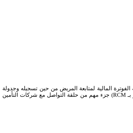
صارها RCM) هي عملية مالية تستخدم فيها أنظمة الفوترة المالية لمتابعة المريض من حين تسجيله وجدولة
موعده وحتى تسديد الدفعة الأخيرة من الرصيد الدائن. وتعتبر إدارة دورة الإيرادات (سيشار إلى المصطلح في التقرير بـ RCM) جزء مهم من حلقة التواصل مع شركات التأمين