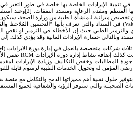
 في تنمية الإيرادات الخاصة بها خاصة في طور التغير
لتكون وزارة الصحة جهة تنظيم
 عن تخصيص ميزانية للمنشأة الطبية من وزارة الصحة، سيك
الرعاية الصحية القائمة على القيمة (Value Based Healthcare) في السداد والتي تعر
ق السريري والترميز الطبي حيث إن الأخطاء في الترميز او نق
سدد وبالتالي خسارة الإيرادات المالية وقد يؤدي كذلك إلى تغ
والمالية والاستشارية 
 الايرادات (RCM) ” رفع مستوى جودة المطالبات وخفض التكاليف وزيادة ا
ويل الخدمات الطبية لرسوم قابلة للفوترة عن طريق ed Group (DRG). [4] [5
 تقنية، فإن الشركات المتخصصة في RCM تقوم بتوفير حلول تقنية أهم مميزاتها الد
ومات الصحيــة والتي ستوفر الرؤية والشفافية لجميع المستفي