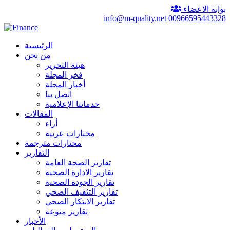
بوابة الاعضاء
info@m-quality.net
00966595443328
الرئيسية
من نحن
هيئة التحرير
فخر المجلة
أخبار المجلة
اتصل بنا
خدماتنا الإعلامية
المقالات
أراء
مختارات عربية
مختارات مترجمة
التقارير
تقارير الصحة العامة
تقارير الادارة الصحية
تقارير الجودة الصحية
تقارير التثقيف الصحي
تقارير الابتكار الصحي
تقارير منوعة
الأخبار