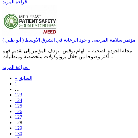
قراءة المزيد..
مؤتمر سلامة المرضى و جود الرعاية في الشرق الأوسط ( أبو ظبي )
مجلة الجودة الصحية - الهام بوقس يهدف المؤتمر إلى تقديم فهم
أكثر وضوحا من خلال بروتوكولات متخصصة ومتطلبات ..
قراءة المزيد..
« السابق
1
…
123
124
125
126
127
128
129
130