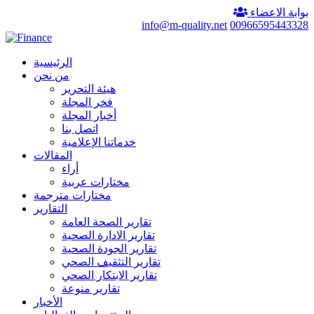
بوابة الاعضاء
info@m-quality.net
00966595443328
الرئيسية
من نحن
هيئة التحرير
فخر المجلة
أخبار المجلة
اتصل بنا
خدماتنا الإعلامية
المقالات
أراء
مختارات عربية
مختارات مترجمة
التقارير
تقارير الصحة العامة
تقارير الادارة الصحية
تقارير الجودة الصحية
تقارير التثقيف الصحي
تقارير الابتكار الصحي
تقارير منوعة
الأخبار