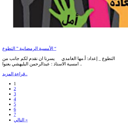
الأمسية الرمضانية ” التطوع “
التطوع _ إعداد: أ.مها الغامدي يسرنا ان نقدم لكم جانب من
امسية الاستاذ : عبدالرحمن البليهشي بعنوا ..
قراءة المزيد..
1
2
3
4
5
6
7
التالي »