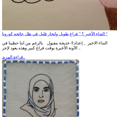
النداء الأخير ؟ ” فراغ طويل وانجاز قليل في ظل جائحه كورونا “
النداء الاخير _ إعداد:ا/ خديجة مقبول بالرغم من اننا حظينا في
الآونة الأخيرة بوقت فراغ كبير وهذه يعود لإجر ..
قراءة المزيد..