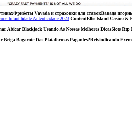
утинахФрибеты Vavada и страховки для ставокВавада игорны
ContentEllis Island Casino &
ar Abicar Blackjack Usando As Nossas Melhores DicasSlots Rtp
r Briga Bagarote Das Plataformas Pagantes?Reivindicando Exemp