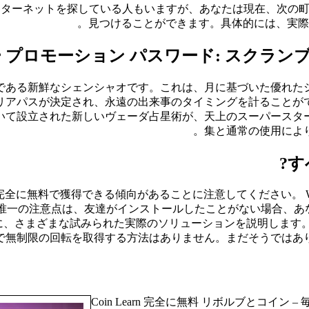
ンターネットを探している人もいますが、あなたは現在、次の
見つけることができます。具体的には、実際に
プロモーション パスワード: スクランブリ
である新鮮なシェンシャオです。これは、月に基づいた優れた
ャリアパスが決定され、永遠の出来事のタイミングを計ること
いて設立された新しいヴェーダ占星術が、天上のスーパースタ
集と通常の使用によ
す
ter を完全に無料で獲得できる傾向があることに注意してください。 Wha
す。唯一の注意点は、友達がインストールしたことがない場合、あなた
ざまな試みられた実際のソリューションを説明します。これは、Mo
完全に無料で無制限の回転を取得する方法はありません。まだそうで
Coin Learn 完全に無料 リボルブとコイン