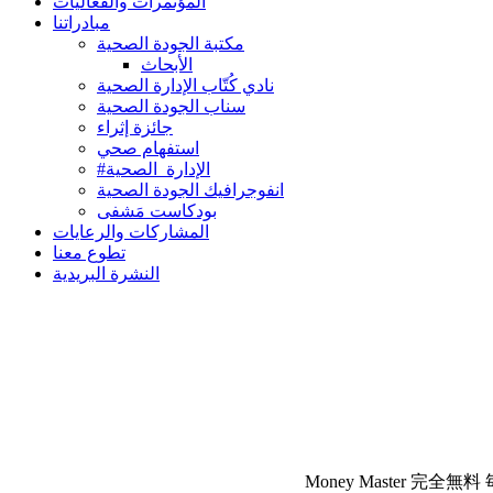
المؤتمرات والفعاليات
مبادراتنا
مكتبة الجودة الصحية
الأبحاث
نادي كُتّاب الإدارة الصحية
سناب الجودة الصحية
جائزة إثراء
استفهام صحي
#الإدارة_الصحية
انفوجرافيك الجودة الصحية
بودكاست مَشفى
المشاركات والرعايات
تطوع معنا
النشرة البريدية
Money Master 完