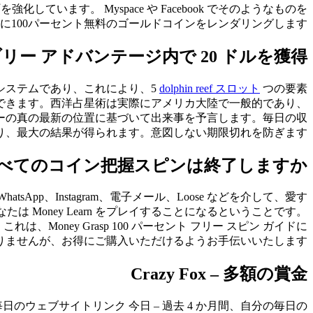
町を強化しています。
Myspace や Facebook でそのようなものを
100パーセント無料のゴールドコインをレンダリングします。
ー アドバンテージ内で 20 ドルを獲得 (
システムであり、これにより、5
dolphin reef スロット
つの要素
ができます。西洋占星術は実際にアメリカ大陸で一般的であり、
ーの真の最新の位置に基づいて出来事を予言します。毎日の収
り、最大の結果が得られます。意図しない期限切れを防ぎます。
べてのコイン把握スピンは終了しますか?
tsApp、Instagram、電子メール、Loose などを介して、愛す
は Money Learn をプレイすることになるということです。
ney Grasp 100 パーセント フリー スピン ガイドに
はありませんが、お得にご購入いただけるようお手伝いいたします。
Crazy Fox – 多額の賞金
 – 毎日のウェブサイトリンク 今日 – 過去 4 か月間、自分の毎日の