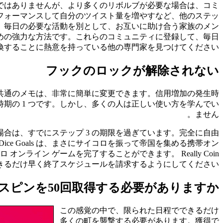
ではありませんが、より多くのリボルブが必要な場合は、コミ
フォーマンスして自分のツイスト量を増やすなど、他のステッ
、毎日の必要な活動を別として、お互いに助け合う家族のメン
めの強力な方法です。これらのコミュニティに登録して、毎日
換することに熱意を持っている他の専門家を見つけてください。
フックのロックが解除されない
共通のメモは、非常に簡単に変更できます。信用増加の発生時
期の 1 つです。しかし、多くの人は正しい使い方を学んでい
ません。
合は、すでにステップ 3 の期限を過ぎています。完全に自由
う。Dice Goals は、まさにサイコロを振って帝国を集める携帯オン
オンライン ゲームを完了することができます。 Really Coin
、できるだけ早く終了スケジュールを請求するようにしてください。
フリースピンを50回取得する必要がありますか?
この感覚の中で、限られた日程でできるだけ
多くの町を襲撃する必要があります。獲得で