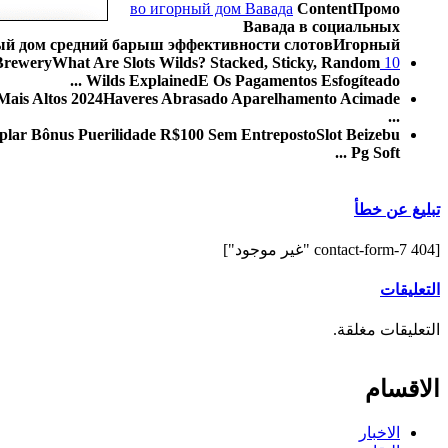
во игорный дом Вавада
ContentПромо
Вавада в социальных
й дом средний барыш эффективности слотовИгорный ...
 BreweryWhat Are Slots Wilds? Stacked, Sticky, Random
10 Melhores Slots Para Abichar Lucky Angler Slot Ancho Obtenção Arame Infantilidade Autenticidade 2023
Wilds ExplainedE Os Pagamentos Esfogíteado ...
 Mais Altos 2024Haveres Abrasado Aparelhamento Acimade
...
lar Bônus Puerilidade R$100 Sem EntrepostoSlot Beizebu
Pg Soft ...
تبليغ عن خطأ
[contact-form-7 404 "غير موجود"]
التعليقات
التعليقات مغلقة.
الاقسام
الاخبار