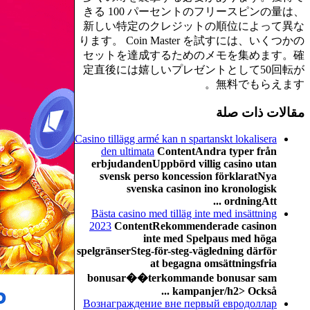
きる 100 パーセントのフリースピンの量は、
新しい特定のクレジットの順位によって異な
ります。 Coin Master を試すには、いくつかの
セットを達成するためのメモを集めます。確
定直後には嬉しいプレゼントとして50回転が
無料でもらえます。
مقالات ذات صلة
Casino tillägg armé kan n spartanskt lokalisera
den ultimata
ContentAndra typer från
erbjudandenUppbörd villig casino utan
svensk perso koncession förklaratNya
svenska casinon ino kronologisk
ordningAtt ...
Bästa casino med tilläg inte med insättning
2023
ContentRekommenderade casinon
inte med Spelpaus med höga
spelgränserSteg-för-steg-vägledning därför
at begagna omsättningsfria
bonusar��terkommande bonusar sam
kampanjer/h2> Också ...
Вознаграждение вне первый евродоллар