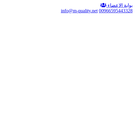
بوابة الاعضاء
info@m-quality.net
00966595443328