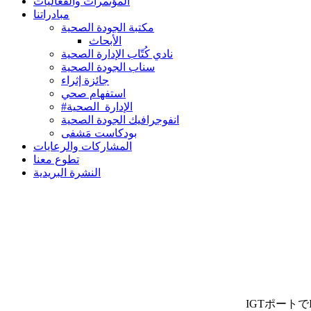
المؤتمرات والفعاليات
مبادراتنا
مكتبة الجودة الصحية
الأبحاث
نادي كُتّاب الإدارة الصحية
سناب الجودة الصحية
جائزة إثراء
استفهام صحي
#الإدارة_الصحية
انفوجرافيك الجودة الصحية
بودكاست مَشفى
المشاركات والرعايات
تطوع معنا
النشرة البريدية
IGTポート