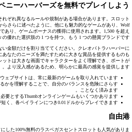
ペニーハーバーズを無料でプレイしよう
それぞれ異なるルールや規制がある場合があります。スロット
らさらに述べたように、他にも魅力的なゲームがあり、Wolf
3 つ目の通貨であり、ゲームボーナスの獲得に使用されます。1,500 を超え
数々の優れた選択肢の 1 つを持つ、もう 1 つの懸賞ブランドです。
ない金額だけを割り当ててください。クレオパトラハーバーに
にあなたのニーズを満たすために大きな賞品を提供するものも
レットは大きな画面でキャラクターをよく理解でき、ポートが
より没入感があるため、明らかに最高の感覚を提供します。
ウェブサイトは、常に最新のゲームを取り入れています。
るかを理解することで、自分のバランスを危険にさらす
ことなく済みます。
オンを必要とするThumbオンラインゲームもいくつかあります。
イ単位が短く、各ペイラインにつき0.01ドルからプレイできます。
自由港
にした100%無料のラスベガスセントスロットも人気がありま