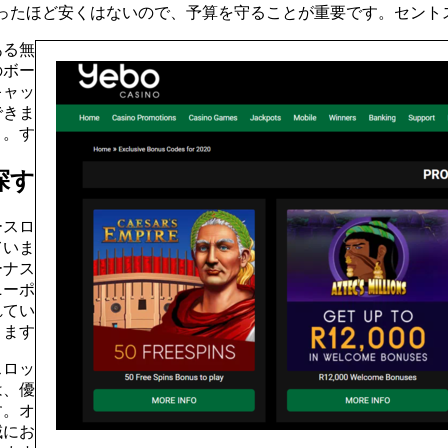
たほど安くはないので、予算を守ることが重要です。セントスロッ
ある無
のボー
キャッ
できま
す。
探す
ースロ
ていま
ーナス
ニーポ
れてい
ます。
スロッ
は、優
す。オ
域にお