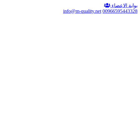
بوابة الاعضاء
info@m-quality.net
00966595443328