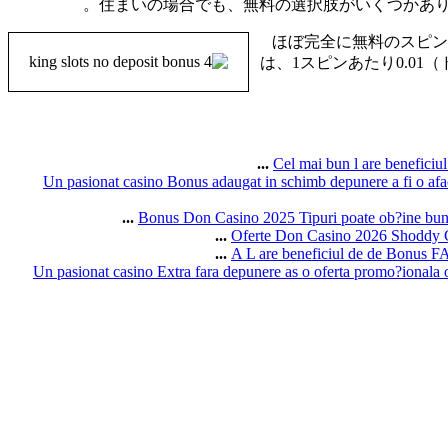
住まいの場合でも、無料の選択肢がいくつかあり
ほぼ完全に無料のスピン
は、1スピンあたり0.0
Cel mai bun l are benefic
Un pasionat casino Bonus adaugat in schimb depunere a fi o afac
Bonus Don Casino 2025 Tipuri poate ob?ine bune 
Oferte Don Casino 2026 Shoddy C
A L are beneficiul de de Bonu
Un pasionat casino Extra fara depunere as o oferta promo?ionala of