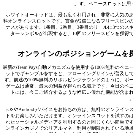
す。ペニースロットは思っ
ホワイトオーキッドは、最も広く利用され、非常に人気の
料オンラインスロットです。賞金が2倍になるフリースピン
ナスがあります。1番目、2番目、3番目のリールに3つのス
ターシンボルが出現すると、10回のフリースピンを獲得
オンラインのポジションゲームを
最新のTeam Pays自動メカニズムを使用する100%無料のペニ
ットでギャンブルをすると、フローイングサインが普及し
す。前述の100%無料のリボルビングラウンドのように、ボ
ゲームは通常、最大の利益が得られる場所です。今日のペ
ートには、今日ご紹介するような幅広い優れた機能が含ま
iOSやAndroidデバイスをお持ちの方は、無料のオンライン
トをお楽しみいただけます。オンラインスロットを試すの
れたソーシャルメディアを利用するのと同じくらい簡単で
ンラインカジノでのリアルマネー利用が制限されている地