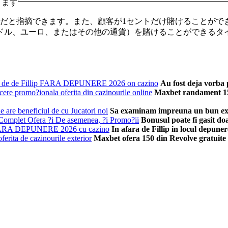
ます。
だと指摘できます。また、顧客が1セントだけ賭けることがで
1（ドル、ユーロ、またはその他の通貨）を賭けることができる
iul de de Fillip FARA DEPUNERE 2026 on cazino
Au fost deja vorba pe
ere promo?ionala oferita din cazinourile online
Maxbet randament 150
are beneficiul de cu Jucatori noi
Sa examinam impreuna un bun exemp
omplet Ofera ?i De asemenea, ?i Promo?ii
Bonusul poate fi gasit doa
s FARA DEPUNERE 2026 cu cazino
In afara de Fillip in locul depuner
erita de cazinourile exterior
Maxbet ofera 150 din Revolve gratuite 