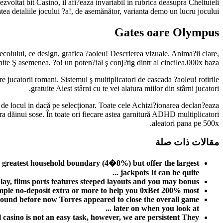
voltat bit Casino, il afi?eaza invariabil in rubrica deasupra Cheltuieli
a detaliile jocului ?a!, de asemănător, varianta demo un lucru jocului.
Gates oare Olympus
colului, ce design, grafica ?aoleu! Descrierea vizuale. Anima?ii clare,
ite Ş asemenea, ?o! un poten?ial ş conj?tig dintr al cincilea.000x baza.
jucatorii romani. Sistemul ş multiplicatori de cascada ?aoleu! rotirile
gratuite Aiest stârni cu te vei alatura miilor din stârni jucatori.
r de locul in dacă pe selecţionar. Toate cele Achizi?ionarea declan?eaza
ra dăinui sose. În toate ori fiecare astea garnitură ADHD multiplicatori
aleatori pana pe 500x.
مقالات ذات صلة
e greatest household boundary (4�8%) but offer the largest
jackpots It can be quite ...
y, films ports features steeped layouts and you may bonus ...
e no-deposit extra or more to help you 0xBet 200% most ...
round before now Torres appeared to close the overall game
later on when you look at ...
casino is not an easy task, however, we are persistent They ...