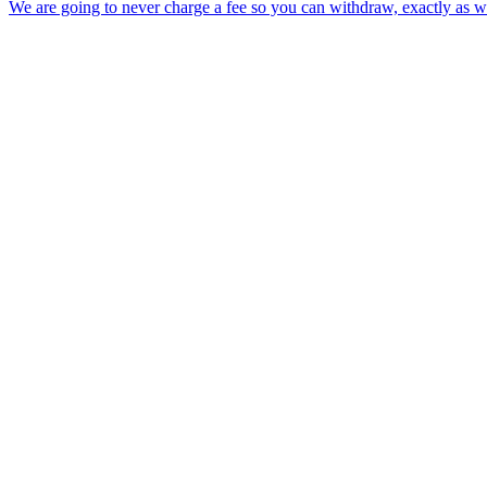
We are going to never charge a fee so you can withdraw, exactly as w