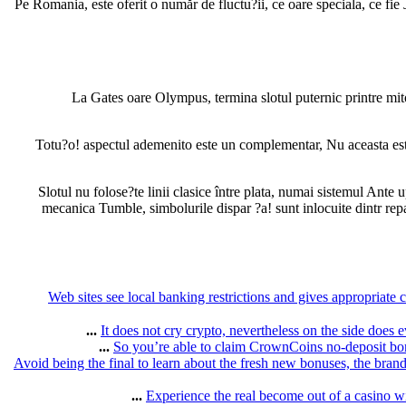
Pe Romania, este oferit o număr de fluctu?ii, ce oare speciala, ce fie
La Gates oare Olympus, termina slotul puternic printre mito
Totu?o! aspectul ademenito este un complementar, Nu aceasta este 
Slotul nu folose?te linii clasice între plata, numai sistemul Ante
mecanica Tumble, simbolurile dispar ?a! sunt inlocuite dintr repa
Web sites see local banking restrictions and gives appropriate
It does not cry crypto, nevertheless on the side does 
So you’re able to claim CrownCoins no-deposit bonu
Avoid being the final to learn about the fresh new bonuses, the bran
Experience the real become out of a casino 