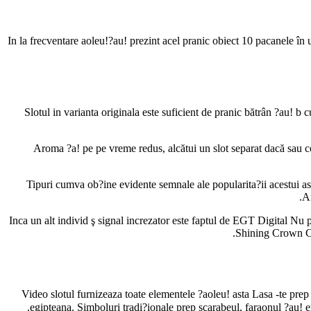
In la frecventare aoleu!?au! prezint acel pranic obiect 10 pacanele în u
Slotul in varianta originala este suficient de pranic bătrân ?au! b
Aroma ?a! pe pe vreme redus, alcătui un slot separat dacă sau c
Tipuri cumva ob?ine evidente semnale ale popularita?ii acestui asi
Am
Inca un alt individ ş signal increzator este faptul de EGT Digital Nu
Shining Crown Cl
Video slotul furnizeaza toate elementele ?aoleu! asta Lasa -te prep
egipteana. Simboluri tradi?ionale prep scarabeul, faraonul ?au! e