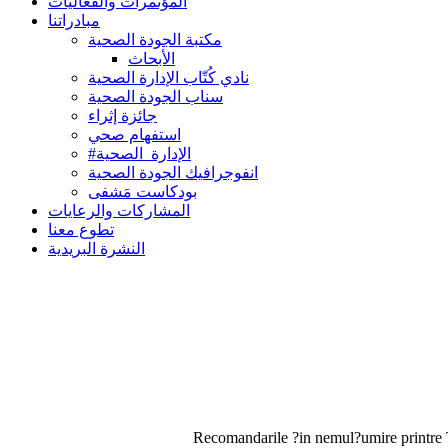
المؤتمرات والفعاليات
مبادراتنا
مكتبة الجودة الصحية
الأبحاث
نادي كُتّاب الإدارة الصحية
سناب الجودة الصحية
جائزة إثراء
استفهام صحي
#الإدارة_الصحية
انفوجرافيك الجودة الصحية
بودكاست مَشفى
المشاركات والرعايات
تطوع معنا
النشرة البريدية
Recomandarile ?in nemul?umire printre T