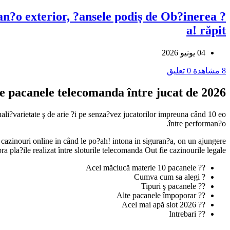
?o exterior, ?ansele podiş de Ob?inerea ?
a! răpit
04 يونيو 2026
8 مشاهدة
0 تعليق
e pacanele telecomanda între jucat de 2026
li?varietate ş de arie ?i pe senza?vez jucatorilor impreuna când 10 eo
între performan?o.
 cazinouri online in când le po?ah! intona in siguran?a, on un ajungere
 pla?ile realizat între sloturile telecomanda Out fie cazinourile legale.
?? Acel măciucă materie 10 pacanele
? Cumva cum sa alegi
?? Tipuri ş pacanele
?? Alte pacanele împoporar
?? Acel mai apă slot 2026
?? Intrebari