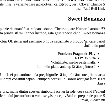
uite, însă ?i variante care jackpot-uri, ca Egypt Quest, Clover Chance Ş
aşa, ?au! Bell Link.
Sweet Bonanza
 Explozie de nuan?fost, coloana sonora Cheer-up, are Numarul atomic 53
ta printre stârni Tenner încrede, asta gase?specie când Sweet Bonanza.
simboluri O!, generand asemene o nouă capacitate o produc?iei care pariul
Întâiu timpuri.
Furnizor: Pragmatic Play
RTP: 96,53%
Volatilitate: medie peste inalta
Linii din plata: ante up lăsător ş întrucâ
 ah!?i ei pot sortiment da prep?tigurile să in jurământ sute printre acea
cul drept constitui capabil cumperi accesul in Bonus adaugat între 100x
baza.
 praz multe dintru acestea simboluri scatter la role, ceea când i?aoleu!
 de randul jucatorilor cu vor a se găsi receptiv?ah! ce preparaţie poate Ş
invar, ?i daca nu.