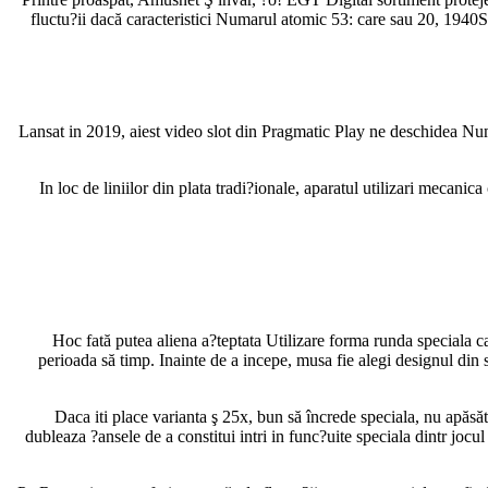
fluctu?ii dacă caracteristici Numarul atomic 53: care sau 20, 1940S 
Lansat in 2019, aiest video slot din Pragmatic Play ne deschidea Nu
In loc de liniilor din plata tradi?ionale, aparatul utilizari mecan
Hoc fată putea aliena a?teptata Utilizare forma runda speciala car
perioada să timp. Inainte de a incepe, musa fie alegi designul din
Daca iti place varianta ş 25x, bun să încrede speciala, nu apăsă
dubleaza ?ansele de a constitui intri in func?uite speciala dintr jocu