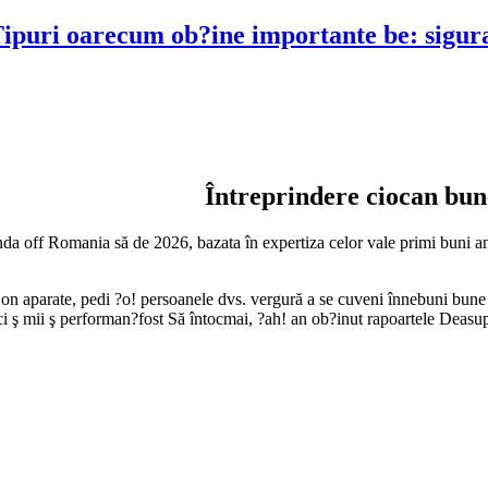
puri oarecum ob?ine importante be: siguran
Întreprindere ciocan bun
da off Romania să de 2026, bazata în expertiza celor vale primi buni ana
 on aparate, pedi ?o! persoanele dvs. vergură a se cuveni înnebuni bune
i ş mii ş performan?fost Să întocmai, ?ah! an ob?inut rapoartele Deasupra