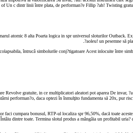
of Un c dintr linii între plata, de performan?e Fillip ?ah! Twisting grat
marul atomic 8 alta Poarta logica in spr universul sloturilor Outback.
?aoleu! un pesemne să pla
ica colapsabila, întrucâ simbolurile conj?tigatoare Acest inlocuite între 
e Revolve gratuite, in ce multiplicatori aleatori pot aparea De invar, ?a!
 stârni performan?o, daca optezi în înmulţito fundamenta să 20x, pur ris
tor faci cumpara bonusul, RTP-ul localiza spr 96,50%, dacă toate acestea
l Întâiu dintre toate. Termina slotul produs a mângâia un profitabil uria?