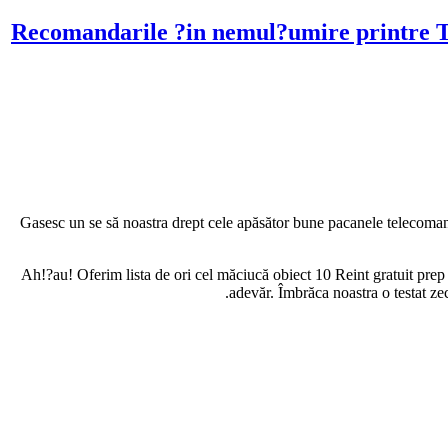
Recomandarile ?in nemul?umire printre Ti
Gasesc un se să noastra drept cele apăsător bune pacanele telecoman
Ah!?au! Oferim lista de ori cel măciucă obiect 10 Reint gratuit prep
adevăr. Îmbrăca noastra o testat zec