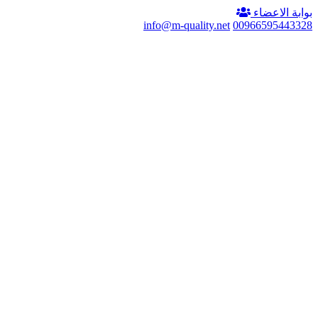
بوابة الاعضاء
info@m-quality.net
00966595443328