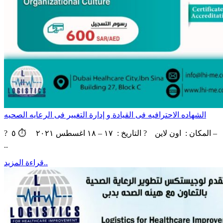
الشهاده الاحترافيه فى القيادة و إدارة التغيير فى الرعايه الصحيه
? ‏‎المكان : اون لاين ? التاريخ : ١٧ – ١٨ اغسطس ٢٠٢١ ‏⏱ ٥ –
..
قراءة المزيد..