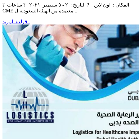
? ‏‎المكان : اون لاين ? التاريخ : ٢ - ٥ سبتمبر ٢٠٢١ ? ساعات
CME معتمدة من الهيئة السعودية ل ..
قراءة المزيد..