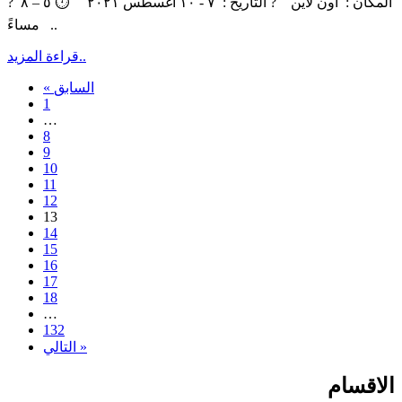
? ‏‎المكان : اون لاين ? التاريخ : ٧ - ١٠ اغسطس ٢٠٢١ ‏⏱ ٥ – ٨
مساءً ..
قراءة المزيد..
« السابق
1
…
8
9
10
11
12
13
14
15
16
17
18
…
132
التالي »
الاقسام