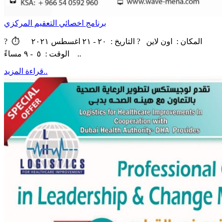
برنامج اخصائي التعقيم المركزي
? ‏‎المكان : اون لاين ? التاريخ : ٢٠ - ٢١ اغسطس ٢٠٢١ ⏱
الوقت : ٥ - ٩ مساءً ..
قراءة المزيد..