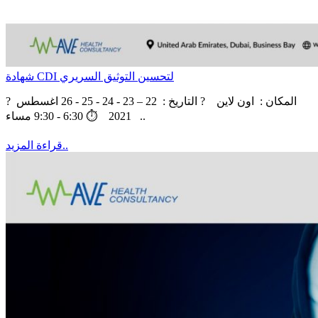
شهادة CDI لتحسين التوثيق السريري
? ‏‎المكان : اون لاين ? التاريخ : 22 – 23 - 24 - 25 - 26 اغسطس
2021 ‏⏱ 6:30 - 9:30 مساء ..
قراءة المزيد..