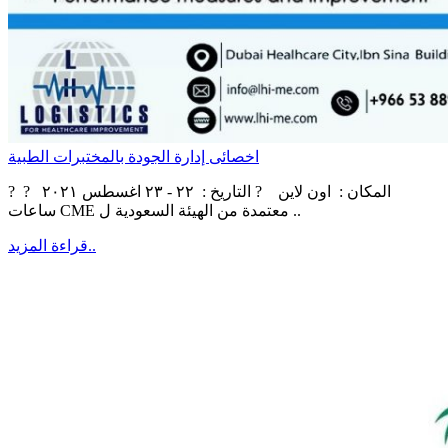
اخصائى إدارة الجودة بالمختبرات الطبية
? ‏‎المكان : اون لاين ? التاريخ : ٢٢ - ٢٣ اغسطس ٢٠٢١ ?
ساعات CME معتمدة من الهيئة السعودية ل ..
قراءة المزيد..