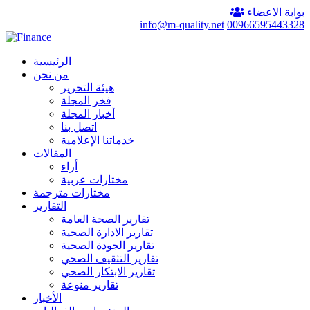
بوابة الاعضاء
info@m-quality.net
00966595443328
الرئيسية
من نحن
هيئة التحرير
فخر المجلة
أخبار المجلة
اتصل بنا
خدماتنا الإعلامية
المقالات
أراء
مختارات عربية
مختارات مترجمة
التقارير
تقارير الصحة العامة
تقارير الادارة الصحية
تقارير الجودة الصحية
تقارير التثقيف الصحي
تقارير الابتكار الصحي
تقارير منوعة
الأخبار