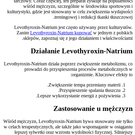
tarczowy. Coraz częściej, ten preparat zyskuje na popularności
wśród mężczyzn, szczególnie w środowisku sportowym i
kulturystyki, gdzie jest stosowany w celu zwiększenia wydajności
treningowej i redukcji tkanki tłuszczowej.
Levothyroxin-Natrium jest często używany przez kulturystów.
Zanim
Levothyroxin-Natrium kupować
w jednym z polskich
sklepów, zapoznaj się z jego działaniem i właściwościami.
Działanie Levothyroxin-Natrium
Levothyroxin-Natrium działa poprzez zwiększenie metabolizmu, co
prowadzi do przyspieszenia procesów metabolicznych w
organizmie. Kluczowe efekty to:
Zwiększenie tempa przemiany materii.
Przyspieszenie spalania tłuszczu.
Lepsze wykorzystanie energii z pożywienia.
Zastosowanie u mężczyzn
Wśród mężczyzn, Levothyroxin-Natrium bywa stosowany nie tylko
w celach terapeutycznych, ale także jako wspomaganie w osiąganiu
lepszej sylwetki oraz wzrostu wydolności fizycznej. Silniejszy