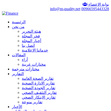
بوابة الاعضاء
info@m-quality.net
00966595443328
الرئيسية
من نحن
هيئة التحرير
فخر المجلة
أخبار المجلة
اتصل بنا
خدماتنا الإعلامية
المقالات
أراء
مختارات عربية
مختارات مترجمة
التقارير
تقارير الصحة العامة
تقارير الادارة الصحية
تقارير الجودة الصحية
تقارير التثقيف الصحي
تقارير الابتكار الصحي
تقارير منوعة
الأخبار