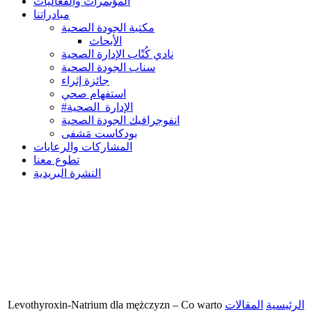
المؤتمرات والفعاليات
مبادراتنا
مكتبة الجودة الصحية
الأبحاث
نادي كُتّاب الإدارة الصحية
سناب الجودة الصحية
جائزة إثراء
استفهام صحي
#الإدارة_الصحية
انفوجرافيك الجودة الصحية
بودكاست مَشفى
المشاركات والرعايات
تطوع معنا
النشرة البريدية
Levothyroxin-Natrium dla mężczyzn – Co warto
المقالات
الرئيسية