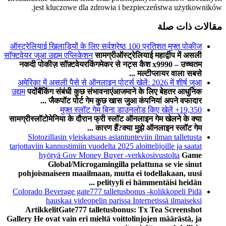
jest kluczowe dla zdrowia i bezpieczeństwa użytkowników.
مقالات ذات صلة
ऑस्ट्रेलियाई खिलाड़ियों के लिए सर्वश्रेष्ठ 100 प्रतिशत मुफ्त पोकीज़
सॉफ्टवेयर जुआ उद्यम एप्लिकेशन
सामग्रीऑस्ट्रेलियाई महाद्वीप में असली
नकदी पोकीज़ सॉफ़्टवेयरकिंगमेकर से नट्स कैश x9990 – उच्चतम
मल्टीप्लायर वाला सबसे ...
अमेरिका में असली पैसे से ऑनलाइन पोर्ट्स खेलें: 2026 में शीर्ष जुआ
उद्यम
पदोंबैंकिंग संबंधी कुछ संभावनाएंआजमाने के लिए बेहतर आधुनिक
जैकपॉट पोर्ट गेम कुछ खास जुआ कंपनियां अपने वफादार ...
19,350+ मुफ्त स्लॉट गेम बिना डाउनलोड किए खेलें
सामग्रीस्लॉटोमेनिया के दौरान फ्री स्लॉट ऑनलाइन गेम खेलने के क्या
कारण हैं?क्या मुझे ऑनलाइन स्लॉट गेम ...
Slotozillasin yleiskatsaus asiantunteviin ilman talletusta
tarjottaviin kannustimiin vuodelta 2025 aloittelijoille ja saatat
hyötyä Gov Money Buyer -verkkosivustolta
Game
Global/Microgamingilla pelattuna se vie sinut
pohjoismaiseen maailmaan, mutta ei todellakaan, uusi
pelityyli ei hämmentäisi heidän ...
Colorado Beverage gate777 talletusbonus -kolikkopeli Pidä
hauskaa videopelin parissa Internetissä ilmaiseksi
ArtikkelitGate777 talletusbonus: Tx Tea Screenshot
Gallery He ovat vain eri mieltä voittolinjojen määrästä, ja