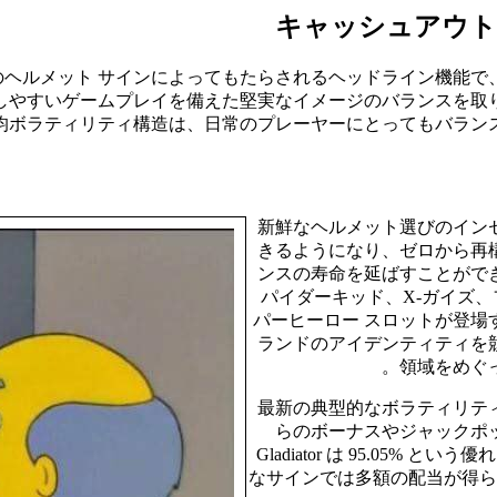
キャッシュアウト
つのヘルメット サインによってもたらされるヘッドライン機能
クセスしやすいゲームプレイを備えた堅実なイメージのバランスを
h の平均ボラティリティ構造は、日常のプレーヤーにとってもバ
新鮮なヘルメット選びのイン
きるようになり、ゼロから再
ンスの寿命を延ばすことができ
パイダーキッド、X-ガイズ、
パーヒーロー スロットが登場
ランドのアイデンティティを
領域をめぐ
最新の典型的なボラティリテ
らのボーナスやジャックポ
Gladiator は 95.05%
なサインでは多額の配当が得ら