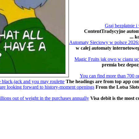
Graj bezpłatnie
ContentTradycyjne autom
k
Automaty Sieciowy w polsce 2026:
w całej automaty internetowe
Magic Fruits jak owo w ciągu u
premia bez depo
You can find more than 700 onl
e black-jack and you may roulette
The headings are from top app comp
d are looking forward to history-moment openings
From the Lotsa Slots,
illions out of weight in the purchases annually
Visa debit is the most c