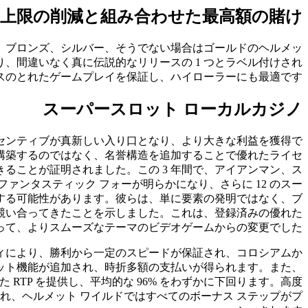
上限の削減と組み合わせた最高額の賭け
で、ブロンズ、シルバー、そうでない場合はゴールドのヘルメッ
取り、間違いなく真に伝説的なリリースの 1 つとラベル付けされ
ランスのとれたゲームプレイを保証し、ハイローラーにも最適です。
スーパースロット ローカルカジノ
センティブが真新しい入り口となり、より大きな利益を獲得で
構築するのではなく、名誉構造を追加することで優れたライセ
ることが証明されました。この 3 年間で、アイアンマン、ス
ファンタスティック フォーが明らかになり、さらに 12 のスー
する可能性があります。彼らは、単に要素の発明ではなく、ブ
競い合ってきたことを示しました。これは、登録済みの優れた
って、よりスムーズなテーマのビデオゲームからの変更でした。
ィにより、勝利から一定のスピードが保証され、コロシアムか
ット機能が追加され、時折多額の支払いが得られます。また、
 という優れた RTP を提供し、平均的な 96% をわずかに下回ります。高度
れ、ヘルメット ワイルドではすべてのボーナス ステップがプ