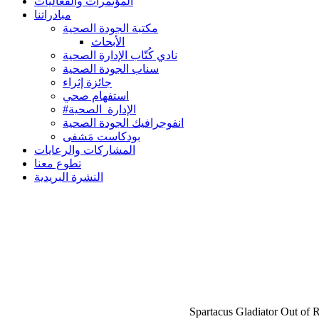
المؤتمرات والفعاليات
مبادراتنا
مكتبة الجودة الصحية
الأبحاث
نادي كُتّاب الإدارة الصحية
سناب الجودة الصحية
جائزة إثراء
استفهام صحي
#الإدارة_الصحية
انفوجرافيك الجودة الصحية
بودكاست مَشفى
المشاركات والرعايات
تطوع معنا
النشرة البريدية
Spartacus Gladiat