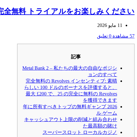
オン 2026 完全無料 トライアルをお楽しみください
11 مايو 2026
57 مشاهدة
0 تعليق
記事
Metal Bank 2 – 私たちの最大の自由なポジシ
ョンのすべて
完全無料の Revolves インセンティブ: 素晴
らしい 100 ドルのボーナスを評価すると、
最大 £200 で、25 の完全に無料の Revolves
を獲得できます
2026 年に所有すべきトップの無料ギャンブ
ル ゲーム
キャッシュアウト上限の削減と組み合わせ
た最高額の賭け
スーパースロット ローカルカジノ