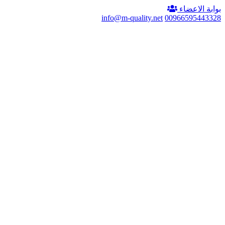
بوابة الاعضاء
info@m-quality.net
00966595443328