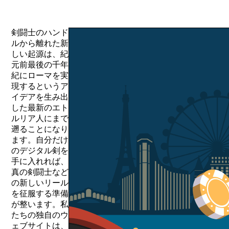
剣闘士のハンド
ルから離れた新
しい起源は、紀
元前最後の千年
紀にローマを実
現するというア
イデアを生み出
した最新のエト
ルリア人にまで
遡ることになり
ます。自分だけ
のデジタル剣を
手に入れれば、
真の剣闘士など
の新しいリール
を征服する準備
が整います。私
たちの独自のウ
ェブサイトは、