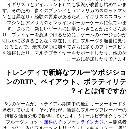
イギリス（とアイルランド）でも状況が改善し始めていま
す。そのため、多くのブランドと（アメリカのスロットマシ
ンとは異なり）経験の要素があるため、イギリスのスロット
マシンはアメリカのオンラインポーカーゲームに似ていま
す。さらに、新しいゲームには学ぶべきことがたくさんあ
り、プレイヤーを惹きつけるために、ゲームのバージョンが
明らかに尽きることなく存在します。フルーツを順番に見つ
けることで、最初の8つに加えてさらに多くのフリースピン
を獲得したり、マルチプライヤーをサポートしたり、他のゲ
ームに参加したりできます。
トレンディで新鮮なフルーツポジショ
ンのRTP、ペイアウト、ボラティリテ
ィとは何ですか？
5つのゲームが、トライアル期間中の最新リーダーボードを
席巻しています。それぞれが、新鮮なフルーツフレーバーの
興奮を独自の形で提供しています。5リールビデオクリップ
フルーツスロット
無料のチップオンラインカジノ
– 開発者
は、おなじみのフルーツマトリックスにスキャッター、増加