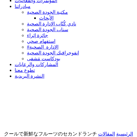
المؤتمرات والفعاليات
مبادراتنا
مكتبة الجودة الصحية
الأبحاث
نادي كُتّاب الإدارة الصحية
سناب الجودة الصحية
جائزة إثراء
استفهام صحي
#الإدارة_الصحية
انفوجرافيك الجودة الصحية
بودكاست مَشفى
المشاركات والرعايات
تطوع معنا
النشرة البريدية
クールで新鮮なフルーツのセカンドランチ
المقالات
الرئيسية