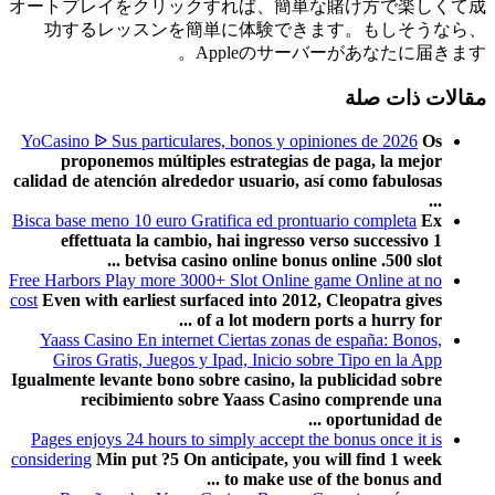
オートプレイをクリックすれば、簡単な賭け方で楽しくて成
功するレッスンを簡単に体験できます。もしそうなら、
Appleのサーバーがあなたに届きます。
مقالات ذات صلة
YoCasino ᐉ Sus particulares, bonos y opiniones de 2026
Os
proponemos múltiples estrategias de paga, la mejor
calidad de atención alrededor usuario, así­ como fabulosas
...
Bisca base meno 10 euro Gratifica ed prontuario completa
Ex
effettuata la cambio, hai ingresso verso successivo 1
betvisa casino online bonus online .500 slot ...
Free Harbors Play more 3000+ Slot Online game Online at no
cost
Even with earliest surfaced into 2012, Cleopatra gives
of a lot modern ports a hurry for ...
Yaass Casino En internet Ciertas zonas de españa: Bonos,
Giros Gratis, Juegos y Ipad, Inicio sobre Tipo en la App
Igualmente levante bono sobre casino, la publicidad sobre
recibimiento sobre Yaass Casino comprende una
oportunidad de ...
Pages enjoys 24 hours to simply accept the bonus once it is
considering
Min put ?5 On anticipate, you will find 1 week
to make use of the bonus and ...