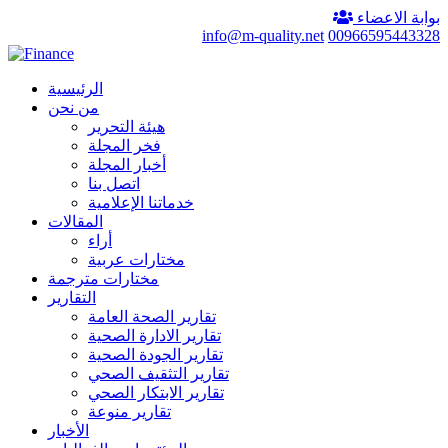
بوابة الاعضاء
info@m-quality.net
00966595443328
الرئيسية
من نحن
هيئة التحرير
فخر المجلة
أخبار المجلة
اتصل بنا
خدماتنا الإعلامية
المقالات
أراء
مختارات عربية
مختارات مترجمة
التقارير
تقارير الصحة العامة
تقارير الادارة الصحية
تقارير الجودة الصحية
تقارير التثقيف الصحي
تقارير الابتكار الصحي
تقارير منوعة
الأخبار