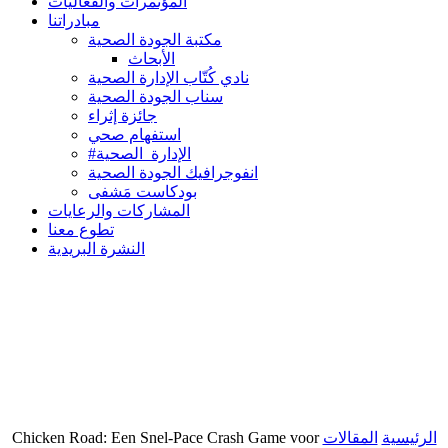
المؤتمرات والفعاليات
مبادراتنا
مكتبة الجودة الصحية
الأبحاث
نادي كُتّاب الإدارة الصحية
سناب الجودة الصحية
جائزة إثراء
استفهام صحي
#الإدارة_الصحية
انفوجرافيك الجودة الصحية
بودكاست مَشفى
المشاركات والرعايات
تطوع معنا
النشرة البريدية
Chicken Road: Een Snel‑Pace Crash Game voor
المقالات
الرئيسية