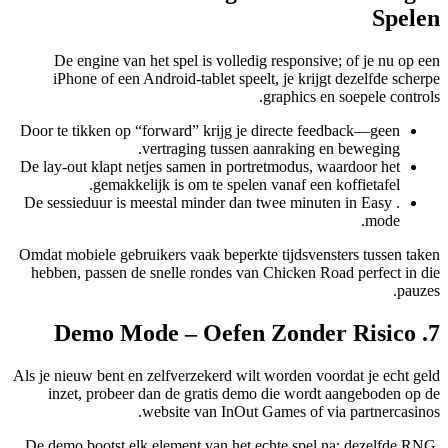
Spelen
De engine van het spel is volledig responsive; of je nu op een
iPhone of een Android-tablet speelt, je krijgt dezelfde scherpe
graphics en soepele controls.
Door te tikken op “forward” krijg je directe feedback—geen
vertraging tussen aanraking en beweging.
De lay-out klapt netjes samen in portretmodus, waardoor het
gemakkelijk is om te spelen vanaf een koffietafel.
. De sessieduur is meestal minder dan twee minuten in Easy
mode.
Omdat mobiele gebruikers vaak beperkte tijdsvensters tussen taken
hebben, passen de snelle rondes van Chicken Road perfect in die
pauzes.
7. Demo Mode – Oefen Zonder Risico
Als je nieuw bent en zelfverzekerd wilt worden voordat je echt geld
inzet, probeer dan de gratis demo die wordt aangeboden op de
website van InOut Games of via partnercasinos.
De demo bootst elk element van het echte spel na: dezelfde RNG,