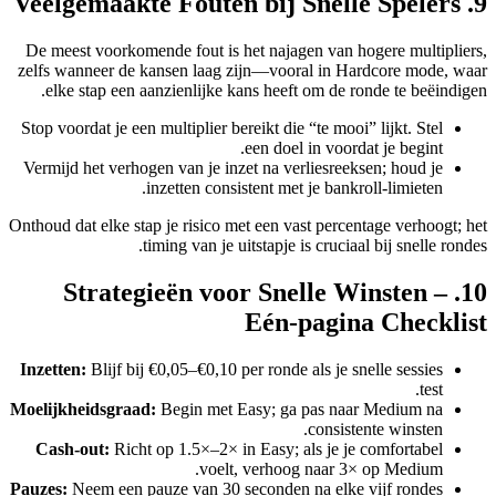
9. Veelgemaakte Fouten bij Snelle Spelers
De meest voorkomende fout is het najagen van hogere multipliers,
zelfs wanneer de kansen laag zijn—vooral in Hardcore mode, waar
elke stap een aanzienlijke kans heeft om de ronde te beëindigen.
Stop voordat je een multiplier bereikt die “te mooi” lijkt. Stel
een doel in voordat je begint.
Vermijd het verhogen van je inzet na verliesreeksen; houd je
inzetten consistent met je bankroll‑limieten.
Onthoud dat elke stap je risico met een vast percentage verhoogt; het
timing van je uitstapje is cruciaal bij snelle rondes.
10. Strategieën voor Snelle Winsten –
Eén‑pagina Checklist
Inzetten:
Blijf bij €0,05–€0,10 per ronde als je snelle sessies
test.
Moelijkheidsgraad:
Begin met Easy; ga pas naar Medium na
consistente winsten.
Cash‑out:
Richt op 1.5×–2× in Easy; als je je comfortabel
voelt, verhoog naar 3× op Medium.
Pauzes:
Neem een pauze van 30 seconden na elke vijf rondes