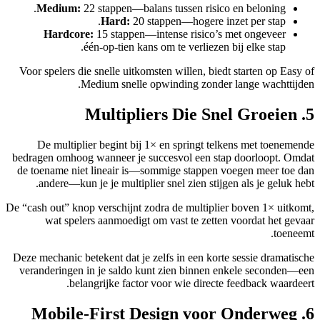
Medium:
22 stappen—balans tussen risico en beloning.
Hard:
20 stappen—hogere inzet per stap.
Hardcore:
15 stappen—intense risico’s met ongeveer
één‑op‑tien kans om te verliezen bij elke stap.
Voor spelers die snelle uitkomsten willen, biedt starten op Easy of
Medium snelle opwinding zonder lange wachttijden.
5. Multipliers Die Snel Groeien
De multiplier begint bij 1× en springt telkens met toenemende
bedragen omhoog wanneer je succesvol een stap doorloopt. Omdat
de toename niet lineair is—sommige stappen voegen meer toe dan
andere—kun je je multiplier snel zien stijgen als je geluk hebt.
De “cash out” knop verschijnt zodra de multiplier boven 1× uitkomt,
wat spelers aanmoedigt om vast te zetten voordat het gevaar
toeneemt.
Deze mechanic betekent dat je zelfs in een korte sessie dramatische
veranderingen in je saldo kunt zien binnen enkele seconden—een
belangrijke factor voor wie directe feedback waardeert.
6. Mobile‑First Design voor Onderweg