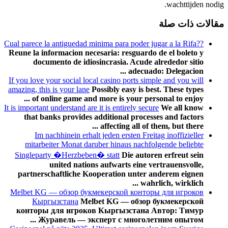
wachttijden nodig.
مقالات ذات صلة
?Cual parece la antiguedad minima para poder jugar a la Rifa?
Reune la informacion necesaria: resguardo de el boleto y
documento de idiosincrasia. Acude alrededor sitio
adecuado: Delegacion ...
If you love your social local casino ports simple and you will
amazing, this is your lane
Possibly easy is best. These types
of online game and more is your personal to enjoy ...
It is important understand are it is entirely secure
We all know
that banks provides additional processes and factors
affecting all of them, but there ...
Im nachhinein erhalt jeden ersten Freitag inoffizieller
mitarbeiter Monat daruber hinaus nachfolgende beliebte
Singleparty �Herzbeben� statt
Die autoren erfreut sein
united nations aufwarts eine vertrauensvolle,
partnerschaftliche Kooperation unter anderem eignen
wahrlich, wirklich ...
Melbet KG — обзор букмекерской конторы для игроков
Кыргызстана
Melbet KG — обзор букмекерской
конторы для игроков Кыргызстана Автор: Тимур
Журавель — эксперт с многолетним опытом ...