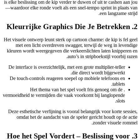
is elke beslissing om de kip verder te duwen of uit te cashen aan jou
—waardoor elke ronde voelt als een snel‑tempo sprint in plaats van
een langzame strijd.
2. Kleurrijke Graphics Die Je Betrekken
Het visuele ontwerp leunt sterk op cartoon charme: de kip is fel geel
met een licht overdreven swagger, terwijl de weg in levendige
kleuren wordt weergegeven die verkeerslichten laten knipperen en
auto’s in stripboekstijl voorbij razen.
De interface is overzichtelijk, met een grote multiplier‑teller
die direct wordt bijgewerkt.
De touch‑controls reageren soepel op mobiele telefoons en
tablets.
. Het thema van het spel voelt fris genoeg om de
vermoeidheid te vermijden die vaak voorkomt bij langlopende
slots.
Deze esthetische verfijning is vooral belangrijk voor korte sessies,
omdat het de aandacht van de speler gericht houdt op de actie
zonder visuele rommel.
3. Hoe het Spel Vordert – Beslissing voor