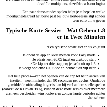
dezelfde multipliers, dezelfde cash‑out logica.
Een paar demo‑rondes spelen helpt je te bepalen welke
moeilijkheidsgraad het beste past bij jouw korte‑sessie stijl zonder
een euro uit te geven.
8. Typische Korte Sessies – Wat Gebeurt
er in Twee Minuten
Een typische sessie ziet er als volgt uit:
Je opent de app en kiest meteen voor Easy mode.
Je plaatst een €0,05 inzet en drukt op start.
De kip zet drie stappen; je casht uit op 1.8×.
Je voegt opnieuw €0,05 toe en herhaalt dit vijf keer.
Het hele proces—van het openen van de app tot het plaatsen van
inzetten—neemt minder dan 90 seconden per cyclus. Omdat de
gemiddelde uitbetaling hoger is dan bij veel andere snelle spellen
(dankzij de RTP van 98%), kunnen deze korte sessies over meerdere
uren een bescheiden winst opleveren zonder lange periodes achter
het scherm.