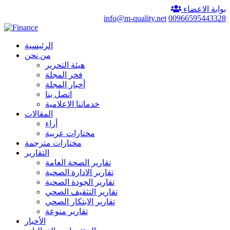
بوابة الاعضاء
info@m-quality.net
00966595443328
الرئيسية
من نحن
هيئة التحرير
فخر المجلة
أخبار المجلة
اتصل بنا
خدماتنا الإعلامية
المقالات
أراء
مختارات عربية
مختارات مترجمة
التقارير
تقارير الصحة العامة
تقارير الادارة الصحية
تقارير الجودة الصحية
تقارير التثقيف الصحي
تقارير الابتكار الصحي
تقارير منوعة
الأخبار