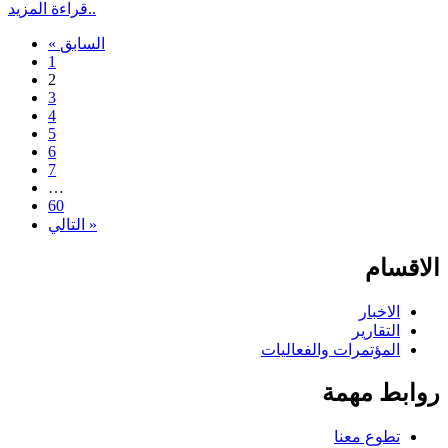
قراءة المزيد..
« السابق
1
2
3
4
5
6
7
…
60
التالي »
الاقسام
الاخبار
التقارير
المؤتمرات والفعاليات
روابط مهمة
تطوع معنا