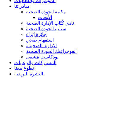
المؤتمرات والفعاليات
مبادراتنا
مكتبة الجودة الصحية
الأبحاث
نادي كُتّاب الإدارة الصحية
سناب الجودة الصحية
جائزة إثراء
استفهام صحي
#الإدارة_الصحية
انفوجرافيك الجودة الصحية
بودكاست مَشفى
المشاركات والرعايات
تطوع معنا
النشرة البريدية