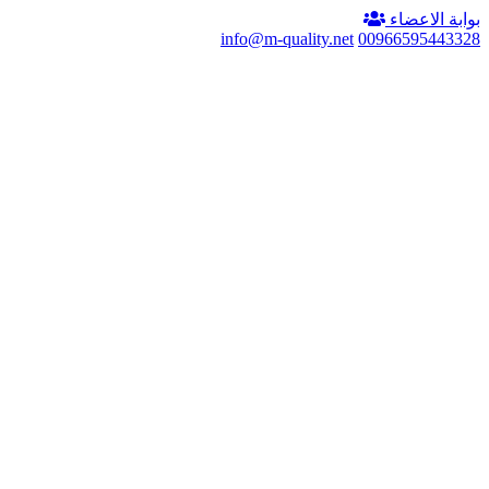
بوابة الاعضاء
info@m-quality.net
00966595443328