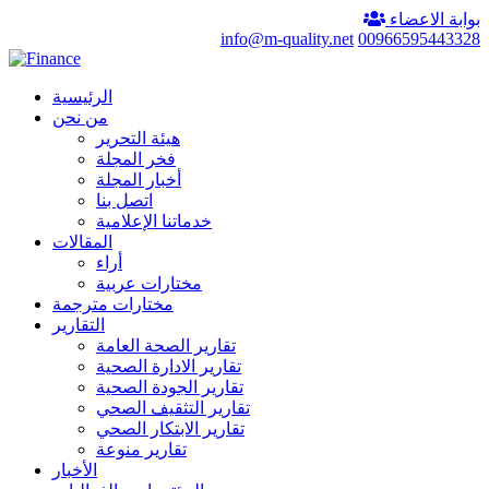
بوابة الاعضاء
info@m-quality.net
00966595443328
الرئيسية
من نحن
هيئة التحرير
فخر المجلة
أخبار المجلة
اتصل بنا
خدماتنا الإعلامية
المقالات
أراء
مختارات عربية
مختارات مترجمة
التقارير
تقارير الصحة العامة
تقارير الادارة الصحية
تقارير الجودة الصحية
تقارير التثقيف الصحي
تقارير الابتكار الصحي
تقارير منوعة
الأخبار