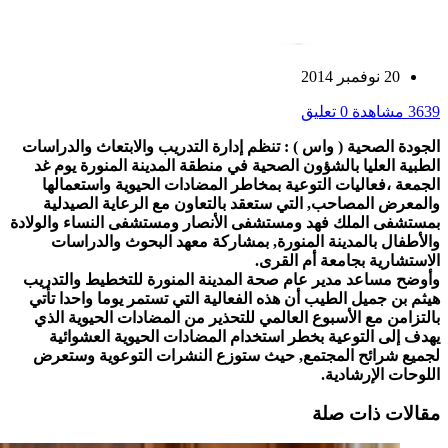
20 نوفمبر 2014
3639 مشاهدة
0 تعليق
الجودة الصحية ( واس ) : تنظم إدارة التدريب والابتعاث والدراسات
الطبية العليا بالشؤون الصحية في منطقة المدينة المنورة يوم غد
الجمعة ،فعاليات التوعية بمخاطر المضادات الحيوية واستعمالها
والمعرض المصاحب, التي ستعقد بالتعاون مع الرعاية الصيدلية
بمستشفى الملك فهد ومستشفى الأنصار ومستشفى النساء والولادة
والأطفال بالمدينة المنورة, بمشاركة معهد البحوث والدراسات
الاستشارية بجامعة أم القرى.
وأوضح مساعد مدير عام صحة المدينة المنورة للتخطيط والتدريب
هيثم بن جميل الطيب أن هذه الفعالية التي تستمر يوما واحدا تأتي
بالتزامن مع الأسبوع العالمي للتحذير من المضادات الحيوية الذي
يهدف إلى التوعية بخطر استخدام المضادات الحيوية العشوائية
لجميع شرائح المجتمع, حيث ستوزع النشرات التوعوية وستعرض
اللوحات الإرشادية.
مقالات ذات صلة