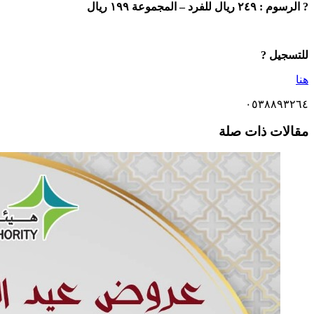
? الرسوم : ٢٤٩ ريال للفرد – المجموعة ١٩٩ ريال
للتسجيل ?
هنا
٠٥٣٨٨٩٣٢٦٤
مقالات ذات صلة