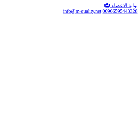
بوابة الاعضاء
info@m-quality.net
00966595443328