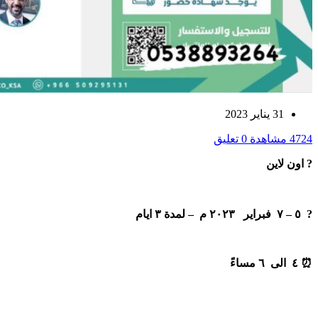
31 يناير 2023
4724 مشاهدة
0 تعليق
? اون لاين
? ٥ – ٧ فبراير ٢٠٢٣ م – لمدة ٣ ايام
⏰ ٤ الى ٦ مساءً