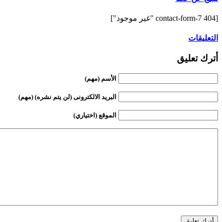
[contact-form-7 404 "غير موجود"]
التعليقات
أترك تعليق
الأسم (مهم)
البريد الالكترونى (لن يتم نشره) (مهم)
الموقع (اختياري)