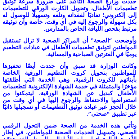
جددت وزارة الصحة التأكيد على ضرورة سرعة توثيق
تطعيمات الأطفال، وتحويل الكارت الورقي للتطعيمات
إلى إلكتروني؛ تفاديًا لفقدانه وتلفه وتسهيلًا للوصول له
بكل سهولة والرجوع إليه في أي وقت، خاصة وأن توثيقه
مرتبط بفحص اللياقة الخاص بالمدارس‎.
وأوضحت “الصحة” أن المراكز الصحية لا تزال تستقبل
المواطنين لتوثيق تطعيمات الأطفال في عيادات التطعيم
يوميًا في الفترتين الصباحية والمسائية.‎
وكانت الوزارة قد سبق وأن جددت أيضًا تحفيزها
للمواطنين بتحويل كروت التطعيم الورقية الخاصة
بأبنائهم للكروت الرقمية، وهي الخدمة التي أطلقتها
مؤخرًا والمتمثلة في خدمة الشهادة الإلكترونية لتطعيمات
الأطفال كبديل عن الشهادة الورقية، ليتمكنوا من
استعراضها والاحتفاظ والرجوع إليها في أي وقت من
خلال الحجز عبر عيادة توثيق التطعيمات أو تسجيلها ذاتيًا
عبر تطبيق “صحتي”.
وتأتي هذه الخدمة من الصحة ضمن التحول الرقمي
الصحي، وتسهيل الخدمات الصحية للمواطنين، في إطار