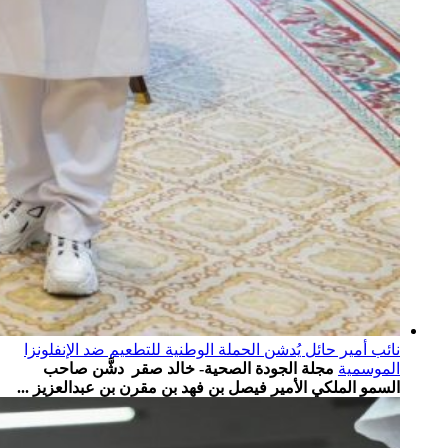
نائب أمير حائل يُدشن الحملة الوطنية للتطعيم ضد الإنفلونزا
الموسمية
مجلة الجودة الصحية- خالد صقر دشَّن صاحب
السمو الملكي الأمير فيصل بن فهد بن مقرن بن عبدالعزيز ...