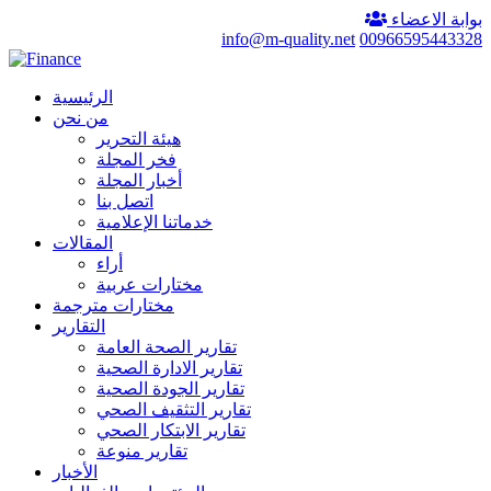
بوابة الاعضاء
info@m-quality.net
00966595443328
الرئيسية
من نحن
هيئة التحرير
فخر المجلة
أخبار المجلة
اتصل بنا
خدماتنا الإعلامية
المقالات
أراء
مختارات عربية
مختارات مترجمة
التقارير
تقارير الصحة العامة
تقارير الادارة الصحية
تقارير الجودة الصحية
تقارير التثقيف الصحي
تقارير الابتكار الصحي
تقارير منوعة
الأخبار