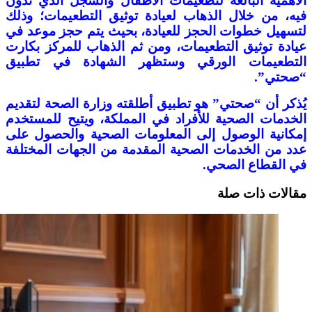
الأهمية البالغة لتطعيمات الأطفال والسجل الذي تدوّن
فيه، من خلال الذهاب لعيادة توثيق التطعيمات؛ وذلك
لتسهيل خطوات الحجز للعيادة، بحيث يتم حجز موعد في
عيادة توثيق التطعيمات، ومن ثم الذهاب للمركز بكارت
التطعيمات الورقي وستظهر الشهادة في تطبيق
“صحتي”.
يُذكر أن “صحتي” هو تطبيق أطلقته وزارة الصحة لتقديم
الخدمات الصحية للأفراد في المملكة، ويتيح للمستخدم
إمكانية الوصول إلى المعلومات الصحية والحصول على
عدد من الخدمات الصحية المقدمة من الجهات المختلفة
في القطاع الصحي.
مقالات ذات صلة