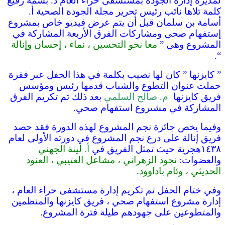
لمديرة إدارة الجودة بمستشفى حراء العام د. بسمة رفيع
كلمة تلاها نائب رئيس تحرير مجلة الجودة الصحية أ.
أسامة بن سلمان قبل أن يتم عرض فيديو خاص بمشروع
إستفهام صحي ومشاركات الفرق الأربعة المشاركة في
المشروع وهي ”
معا نحو التحسين ، نماء ، إحسان وإنالة
“.
” كايزنها ” كان لها نصيب بكلمة في هذا الحفل عبر فقرة
حملت عنوان التطوع والشباب قدمها رئيس ومؤسس
فريق كايزنها
م. صالح السلمي
بعد ذلك تم تكريم الفرق
المشاركة في مشىروع استفهام صحي.
وفيما يخص جائزة نجم المشروع لهذه الدورة فقد حصد
فريق إنالة على درع نجم المشروع في دورته الأولى لعام
١٤٣٨هجرية حيث تمثل الفريق في
أ.
لينة الجهني
والعضوات:
نجود الزهراني ، مشاعل العتيبي ، العنود
الحديثي ، وئام باداوود
.
وفي ختام الحفل تم تكريم إدارة مستشفى حراء العام ،
إدارة مشروع استفهام صحي ، فريق كايزنها والمنظمين
والمتطوعين على جهودهم طيلة فترة المشروع.