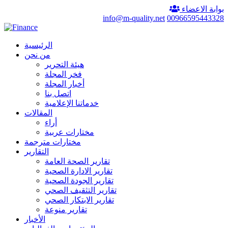
بوابة الاعضاء
info@m-quality.net
00966595443328
الرئيسية
من نحن
هيئة التحرير
فخر المجلة
أخبار المجلة
اتصل بنا
خدماتنا الإعلامية
المقالات
أراء
مختارات عربية
مختارات مترجمة
التقارير
تقارير الصحة العامة
تقارير الادارة الصحية
تقارير الجودة الصحية
تقارير التثقيف الصحي
تقارير الابتكار الصحي
تقارير منوعة
الأخبار