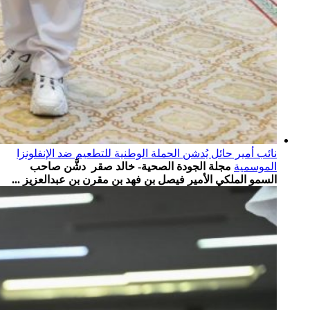
نائب أمير حائل يُدشن الحملة الوطنية للتطعيم ضد الإنفلونزا
الموسمية
مجلة الجودة الصحية- خالد صقر دشَّن صاحب
السمو الملكي الأمير فيصل بن فهد بن مقرن بن عبدالعزيز ...