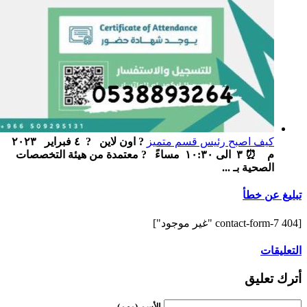
كيف اصبح رئيس قسم متميز
? اون لاين ‏ ‏ ? ٤ فبراير ٢٠٢٣
م ‏ ⏰ ٣ الى ١٠:٣٠ مساءً ‏ ‏ ? معتمدة من هيئة التخصصات
الصحية بـ ...
تبليغ عن خطأ
[contact-form-7 404 "غير موجود"]
التعليقات
أترك تعليق
الأسم (مهم)