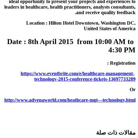
ideal opportunity to present your projects and experiences to
leaders in healthcare, health practitioners, analysts consultants,
and receive quality feedback.
Location : Hilton Hotel Downtown, Washington DC,
United States of America
Date : 8th April 2015 from 10:00 AM to
4:30 PM
Registration :
https://www.eventbrite.com/e/healthcare-management-
technology-2015-conference-tickets-13697733289
Or
http://www.advenaworld.com/heathcare-mgt—technology.html
مقالات ذات صلة