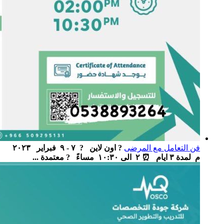
فن التعامل مع المرضى
? اون لاين ‏ ‏ ? ٧ - ٩ فبراير ٢٠٢٣
م لمدة ٣ ايام ‏ ⏰ ٢ الى ١٠:٣٠ مساءً ‏ ‏ ? معتمدة ...