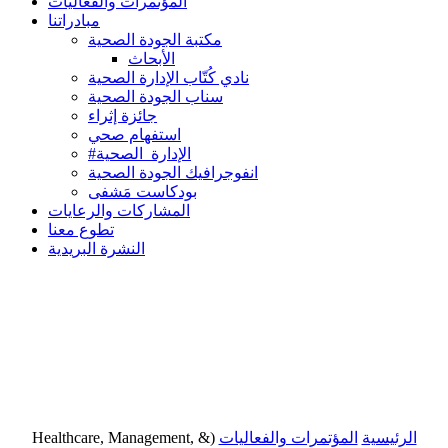
المؤتمرات والفعاليات
مبادراتنا
مكتبة الجودة الصحية
الأبحاث
نادي كُتّاب الإدارة الصحية
سناب الجودة الصحية
جائزة إثراء
استفهام صحي
#الإدارة_الصحية
انفوجرافيك الجودة الصحية
بودكاست مَشفى
المشاركات والرعايات
تطوع معنا
النشرة البريدية
الرئيسية
المؤتمرات والفعاليات
(Healthcare, Management, &