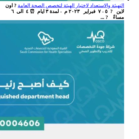
التهيئة والاستعداد لاختبار الهيئة لتخصص الصحة العامة
? اون
لاين ‏ ‏ ? ٥ - ٧ فبراير ٢٠٢٣ م - لمدة ٣ ايام ‏ ⏰ ٤ الى ٦
مساءً ‏ ? ...