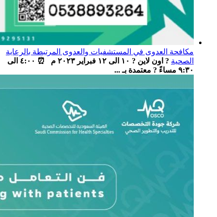
مكافحة العدوى في المستشفيات والعدوى المرتبطة بالرعاية
الصحية
? اون لاين ? ١٠ الى ١٢ فبراير ٢٠٢٣ م ⏰ ٤:٠٠ الى
٩:٣٠ مساءً ? معتمدة بـ ...