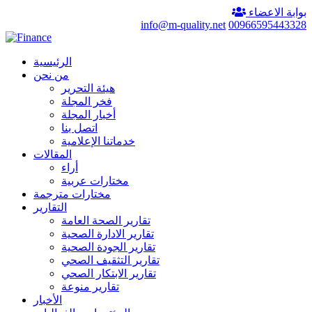
بوابة الاعضاء
info@m-quality.net
00966595443328
الرئيسية
من نحن
هيئة التحرير
فخر المجلة
أخبار المجلة
اتصل بنا
خدماتنا الإعلامية
المقالات
أراء
مختارات عربية
مختارات مترجمة
التقارير
تقارير الصحة العامة
تقارير الادارة الصحية
تقارير الجودة الصحية
تقارير التثقيف الصحي
تقارير الابتكار الصحي
تقارير منوعة
الأخبار