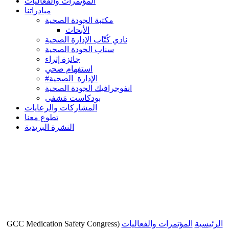
المؤتمرات والفعاليات
مبادراتنا
مكتبة الجودة الصحية
الأبحاث
نادي كُتّاب الإدارة الصحية
سناب الجودة الصحية
جائزة إثراء
استفهام صحي
#الإدارة_الصحية
انفوجرافيك الجودة الصحية
بودكاست مَشفى
المشاركات والرعايات
تطوع معنا
النشرة البريدية
الرئيسية
المؤتمرات والفعاليات
(GCC Medication Safety Congress