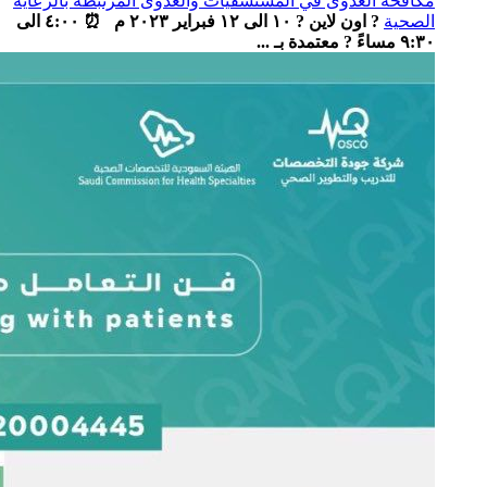
مكافحة العدوى في المستشفيات والعدوى المرتبطة بالرعاية
الصحية
? اون لاين ? ١٠ الى ١٢ فبراير ٢٠٢٣ م ⏰ ٤:٠٠ الى
٩:٣٠ مساءً ? معتمدة بـ ...