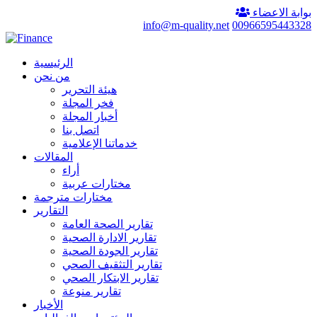
بوابة الاعضاء
info@m-quality.net
00966595443328
الرئيسية
من نحن
هيئة التحرير
فخر المجلة
أخبار المجلة
اتصل بنا
خدماتنا الإعلامية
المقالات
أراء
مختارات عربية
مختارات مترجمة
التقارير
تقارير الصحة العامة
تقارير الادارة الصحية
تقارير الجودة الصحية
تقارير التثقيف الصحي
تقارير الابتكار الصحي
تقارير منوعة
الأخبار