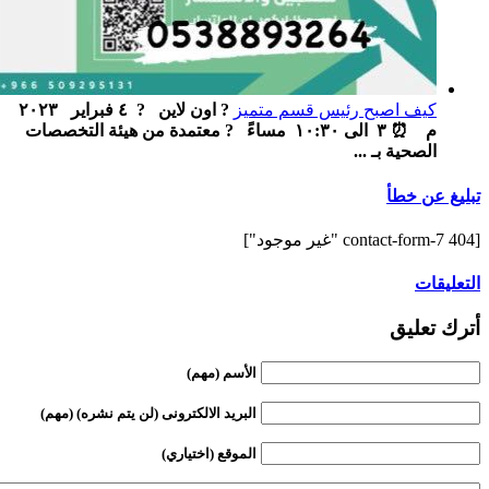
كيف اصبح رئيس قسم متميز
? اون لاين ‏ ‏ ? ٤ فبراير ٢٠٢٣
م ‏ ⏰ ٣ الى ١٠:٣٠ مساءً ‏ ‏ ? معتمدة من هيئة التخصصات
الصحية بـ ...
تبليغ عن خطأ
[contact-form-7 404 "غير موجود"]
التعليقات
أترك تعليق
الأسم (مهم)
البريد الالكترونى (لن يتم نشره) (مهم)
الموقع (اختياري)