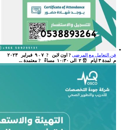
فن التعامل مع المرضى
? اون لاين ‏ ‏ ? ٧ - ٩ فبراير ٢٠٢٣
م لمدة ٣ ايام ‏ ⏰ ٢ الى ١٠:٣٠ مساءً ‏ ‏ ? معتمدة ...