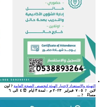
التهيئة والاستعداد لاختبار الهيئة لتخصص الصحة العامة
? اون
لاين ‏ ‏ ? ٥ - ٧ فبراير ٢٠٢٣ م - لمدة ٣ ايام ‏ ⏰ ٤ الى ٦
مساءً ‏ ? ...