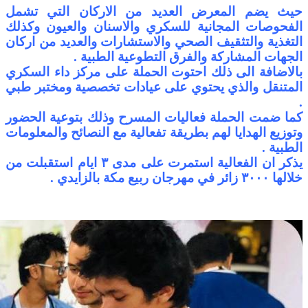
حيث يضم المعرض العديد من الاركان التي تشمل
الفحوصات المجانية للسكري والاسنان والعيون وكذلك
التغذية والتثقيف الصحي والاستشارات والعديد من اركان
الجهات المشاركة والفرق التطوعية الطبية .
بالاضافة الى ذلك احتوت الحملة على مركز داء السكري
المتنقل والذي يحتوي على عيادات تخصصية ومختبر طبي
.
كما ضمت الحملة فعاليات المسرح وذلك بتوعية الحضور
وتوزيع الهدايا لهم بطريقة تفعالية مع النصائح والمعلومات
الطبية .
يذكر ان الفعالية استمرت على مدى ٣ ايام استقبلت من
خلالها ٣٠٠٠ زائر في مهرجان ربيع مكة بالزايدي .