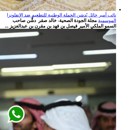
نائب أمير حائل يُدشن الحملة الوطنية للتطعيم ضد الإنفلونزا
الموسمية
مجلة الجودة الصحية- خالد صقر دشَّن صاحب
السمو الملكي الأمير فيصل بن فهد بن مقرن بن عبدالعزيز ...