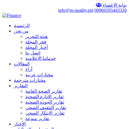
بوابة الاعضاء
info@m-quality.net
00966595443328
الرئيسية
من نحن
هيئة التحرير
فخر المجلة
أخبار المجلة
اتصل بنا
خدماتنا الإعلامية
المقالات
أراء
مختارات عربية
مختارات مترجمة
التقارير
تقارير الصحة العامة
تقارير الادارة الصحية
تقارير الجودة الصحية
تقارير التثقيف الصحي
تقارير الابتكار الصحي
تقارير منوعة
الأخبار