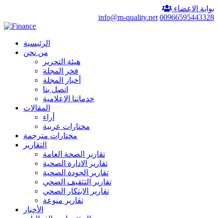
بوابة الاعضاء
info@m-quality.net
00966595443328
الرئيسية
من نحن
هيئة التحرير
فخر المجلة
أخبار المجلة
اتصل بنا
خدماتنا الإعلامية
المقالات
أراء
مختارات عربية
مختارات مترجمة
التقارير
تقارير الصحة العامة
تقارير الادارة الصحية
تقارير الجودة الصحية
تقارير التثقيف الصحي
تقارير الابتكار الصحي
تقارير منوعة
الأخبار