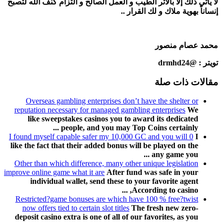
لا يأتي ذلك إلا بالأثر الطيب و العمل الصالح و التزام كنف الله لتصبح
إنساناً بهوية ملاك و لك القرار ..
محمد عصام منصور
تويتر :
@drmhd24
مقالات ذات صلة
Overseas gambling enterprises don’t have the shelter or
reputation necessary for managed gambling enterprises
We
like sweepstakes casinos you to award its dedicated
people, and you may Top Coins certainly ...
I found myself capable safer my 10,000 GC and you will 0
I
like the fact that their added bonus will be played on the
any game you ...
Other than which difference, many other unique legislation
improve online game what it are
After fund was safe in your
individual wallet, send these to your favorite agent
According to casino, ...
Restricted?game bonuses are which have 100 % free?twist
now offers tied to certain slot titles
The fresh new zero-
deposit casino extra is one of all of our favorites, as you