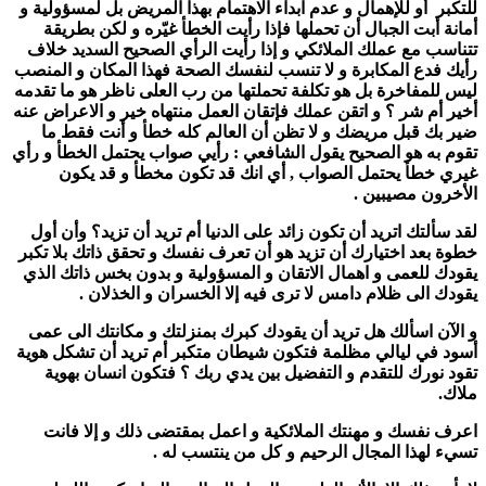
للتكبر أو للإهمال و عدم ابداء الاهتمام بهذا المريض بل لمسؤولية و
أمانة أبت الجبال أن تحملها فإذا رأيت الخطأ غيّره و لكن بطريقة
تتناسب مع عملك الملائكي و إذا رأيت الرأي الصحيح السديد خلاف
رأيك فدع المكابرة و لا تنسب لنفسك الصحة فهذا المكان و المنصب
ليس للمفاخرة بل هو تكلفة تحملتها من رب العلى ناظر هو ما تقدمه
أخير أم شر ؟ و اتقن عملك فإتقان العمل منتهاه خير و الاعراض عنه
ضير بك قبل مريضك و لا تظن أن العالم كله خطأ و أنت فقط ما
تقوم به هو الصحيح يقول الشافعي : رأيي صواب يحتمل الخطأ و رأي
غيري خطأ يحتمل الصواب , أي انك قد تكون مخطأ و قد يكون
الأخرون مصيبين .
لقد سألتك اتريد أن تكون زائد على الدنيا أم تريد أن تزيد؟ وأن أول
خطوة بعد اختيارك أن تزيد هو أن تعرف نفسك و تحقق ذاتك بلا تكبر
يقودك للعمى و اهمال الاتقان و المسؤولية و بدون بخس ذاتك الذي
يقودك الى ظلام دامس لا ترى فيه إلا الخسران و الخذلان .
و الآن اسألك هل تريد أن يقودك كبرك بمنزلتك و مكانتك الى عمى
أسود في ليالي مظلمة فتكون شيطان متكبر أم تريد أن تشكل هوية
تقود نورك للتقدم و التفضيل بين يدي ربك ؟ فتكون انسان بهوية
ملاك.
اعرف نفسك و مهنتك الملائكية و اعمل بمقتضى ذلك و إلا فانت
تسيء لهذا المجال الرحيم و كل من ينتسب له .