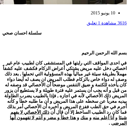
10 يونيو 2015
3616 مشاهدة
1 تعليق
سلسلة احسان صحي
بسم الله الرحمن الرحيم
في احدى المواقف التي رايتها في المستشفى كان لطبيب عام غير
اخصائي دخل عليه مريض يشتكي أعراض الزكام فكشف عليه كشفاً
مهملاً بطريقة سيئة غير مبالياً بهذه المسؤولية التي تحملها , بعد ذلك
وصف له دواء خاص بالزكام فطلب المريض ان يصف له أيضا دواء
كان يأخذه للكتمة و ضيق التنفس موضحاً أن الأخصائي قد وصفه له
من قبل و أنه يجب أن يستمر عليه فترة طويلة و لا يستطيع أن يزور
المريض ذلك الأخصائي لأنه في اجازه , فإذا بالطبيب يضرب الطاولة
بيديه معرباً عن سخطه على هذا المريض و أن ما طلبه خطأ و كأنه
أجرم في حق الطب ففزع المريض و أخبره أن الأخصائي أمر بذلك
فما كان رد الطبيب الساخط إلا أن قال أن
ذلك الأخصائي لا يفهم
شيئا
و
أنا أعلم منه
و
منك
و
هذا خطأ و مضر و أنتم لا تفهمون أيها
المرضى
.