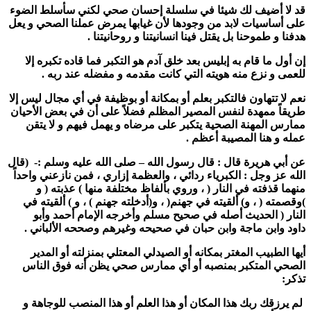
قد لا أضيف لك شيئا في سلسلة إحسان صحي لكني سأسلط الضوء
على أساسيات لابد من وجودها لأن غيابها يمرض عملنا الصحي و يعل
هدفنا و طموحنا بل يقتل فينا انسانيتنا و روحانيتنا .
إن أول ما قام به إبليس بعد خلق آدم هو التكبر فما قاده تكبره إلا
للعمى و نزع منه هويته التي كانت مقدمه و مفضله عند ربه .
نعم لا تتهاون فالتكبر بعلم أو بمكانة أو بوظيفة في أي مجال ليس إلا
طريقاً ممهدة لنفس المصير المظلم فضلاً على أن في بعض الأحيان
ممارس المهنة الصحية يتكبر على مرضاه و يهمل فيهم و لا يتقن
عمله و هنا المصيبة أعظم .
عن
أبي هريرة
قال : قال رسول الله – صلى الله عليه وسلم
:-
(قال
الله عز وجل : الكبرياء ردائي ، والعظمة إزاري ، فمن نازعني واحداً
منهما قذفته في النار
(
، وروي بألفاظ مختلفة منها
)
عذبته
(
و
)
وقصمته
(
، و
)
ألقيته في جهنم
(
، و
(أدخلته جهنم
)
، و
)
ألقيته في
النار
(
الحديث أصله في صحيح
مسلم
وأخرجه الإمام
أحمد
و
أبو
داود
و
ابن ماجة
و
ابن حبان
في صحيحه وغيرهم وصححه
الألباني
.
أيها الطبيب المغتر بمكانه أو الصيدلي المعتلي بمنزلته أو المدير
الصحي المتكبر بمنصبه أو أي ممارس صحي يظن أنه فوق الناس
تذكر:
لم يرزقك ربك هذا المكان أو هذا العلم أو هذا المنصب للوجاهة و