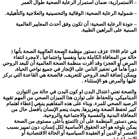
– الاستمرارية: ضمان استمرار الرعاية الصحية طوال العمر
– شمولية الرعاية الصحية: الوقائية والتحسينية والعلاجية والتأهيلية.
– جودة الرعاية الصحية: أن تكون وفق أحدث المعايير العالمية
المبنية على البراهين الطبية.
في عام 1948 عرَف دستور منظمة الصحة العالمية الصحة بأنها (
حالة من المعافاة الكاملة بدنياً ونفسياً واجتماعياً , لامجرد انتفاء
المرض أو العجز) وقد أقرت منظمة الصحة العالمية أن للبعد الروحي
دوراً هاماً في تحفيز الناس على الإنجاز في جميع نواحي الحياة,
ويمكن إضافة البعد الروحي للتعريف, فالصحة هي القاعدة التي نركز
عليها والمرض هو الإستثناء .
والصحة تعني اعتدال البدن او كون البدن في حالة من التوازن
الديناميكي. وللحفاظ على توازن هذا الميزان الصحي من المهم تقوية
الرصيد الصحي للمرء. وبناء على هذه المفاهيم ينبغي إعطاء اهتمام
كبير لحفظ الصحة وتعزيزها, بحيث ينعم الإنسان بأفضل حال من
المعافاة البدنية والنفسية والاجتماعية والروحية.
ينص دستور المنظمة على أن (التمتع بأعلى مستوى من الصحة
يمكن بلوغه هو أحد الحقوق الأساسية لكل إنسان، دون تمييز بسبب
العنصر أو الدين أو العقيدة السياسية أو الحالة الاقتصادية أو
الاجتماعية.(