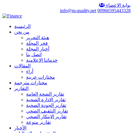
بوابة الاعضاء
info@m-quality.net
00966595443328
الرئيسية
من نحن
هيئة التحرير
فخر المجلة
أخبار المجلة
اتصل بنا
خدماتنا الإعلامية
المقالات
أراء
مختارات عربية
مختارات مترجمة
التقارير
تقارير الصحة العامة
تقارير الادارة الصحية
تقارير الجودة الصحية
تقارير التثقيف الصحي
تقارير الابتكار الصحي
تقارير منوعة
الأخبار