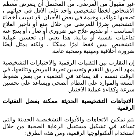
غير مقبول من المرضى. من المحتمل أن يتعرض معظم
الأشخاص لخطأ تشخيصي واحد على الأقل في حياتهم ،
تصحبها عواقب وخيمة في بعض الأحيان. قد تسبب أخطاء
التشخيص ضررًا للمرضى من خلال منع أو تأخير العلاج
المناسب ، أو تقديم علاج غير ضروري أو ضار ، أو ينتج عنه
تداعيات نفسية أو مالية. هذا يعني أن تحسين عملية
التشخيص ليس فقط امرًا ممكنًا ، ولكنه يمثل أيضًا
ضرورة أخلاقية ومهنية وصحية عامة.
إن التقارب بين التقنيات الرقمية والاختبارات التشخيصية
يمهد الطريق للتقدم وتحسين تجربة المريض ونتائجها، في
الوقت نفسه ، قد يساعد في التخفيف من بعض ضغوط
السعة والموارد على النظام الصحي ويساعد على تحسين
سرعة وكفاءة عملية الاختبار.
الاتجاهات التشخيصية الحديثة ممكنة بفضل التقنيات
الرقمية
يتم تمكين الاتجاهات والأدوات التشخيصية الحديثة والتي
تساعد في تشكيل مستقبل الرعاية الصحية من خلال
استخدام التكنولوجيا الرقمية، ومن هذه الطرق: