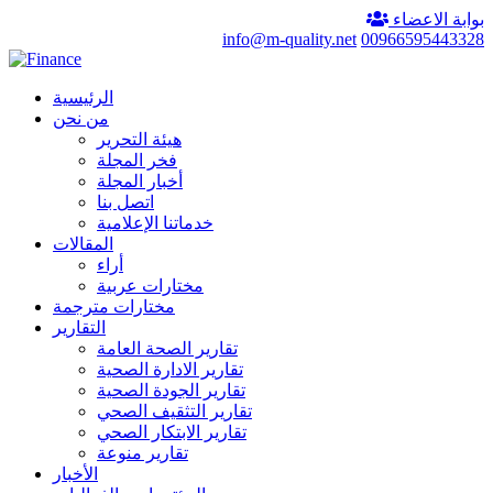
بوابة الاعضاء
info@m-quality.net
00966595443328
الرئيسية
من نحن
هيئة التحرير
فخر المجلة
أخبار المجلة
اتصل بنا
خدماتنا الإعلامية
المقالات
أراء
مختارات عربية
مختارات مترجمة
التقارير
تقارير الصحة العامة
تقارير الادارة الصحية
تقارير الجودة الصحية
تقارير التثقيف الصحي
تقارير الابتكار الصحي
تقارير منوعة
الأخبار