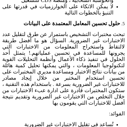
والحوسبة السحابية ، ومنصة CDS للتشغيل
لا يمكن الاتكاء على الخوارزميات في قدرتها على
التنبؤ بالخطوات التالية
حلول تحسين المعامل المعتمدة على البيانات
5.
تبحث مختبرات التشخيص باستمرار عن طرق لتقليل عدد
الاختبارات غير الضرورية. السؤال هو ما أفضل طريقة
لالتقاط واستخراج المعلومات من الاختبارات التي
يجرونها للمساعدة في تحسين عملياتهم.! يتمثل أحد
الحلول في تنفيذ ذكاء الأعمال وأنظمة التحليلات القوية
لتكنولوجيا المعلومات ، والتي يمكنها تحليل كمية هائلة
من بيانات نتائج الاختبار ومساعدة مديري المختبرات على
تحسين استخدام المختبر من خلال إيجاد مصادر
للاختبارات غير الضرورية بسرعة . باستخدام هذه التقنية ،
ستكون المختبرات قادرة على ادارة عبء الاختبارات من
خلال التخلص من الاختبارات غير الضرورية وتقديم نتيجة
أفضل للاختبارات التي يقومون بها
الفوائد:
تُساعد في تقليل الاختبارات غير الضرورية