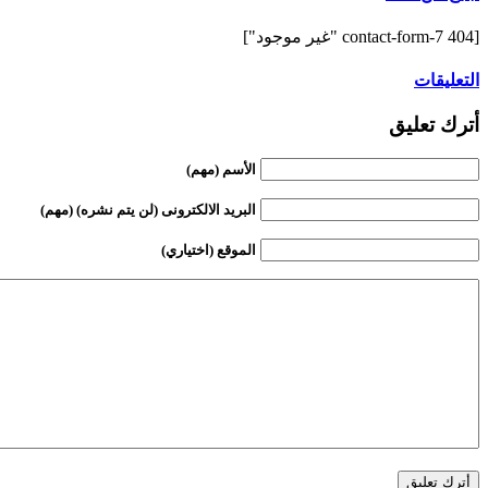
[contact-form-7 404 "غير موجود"]
التعليقات
أترك تعليق
الأسم (مهم)
البريد الالكترونى (لن يتم نشره) (مهم)
الموقع (اختياري)