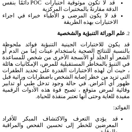
قد لا تكون موثوقية اختبارات POC دائمًا بنفس
الدقة مقارنةً بالمختبرات المركزية
قد لا يكون المرضى و الأطباء خبراء في اجراء
الاختبارات بهذه الطريقة
علم الوراثة التنبؤية والشخصية
2.
قد يكون للاختبارات الجينية التنبؤية فوائد ملحوظة
بالنسبة للنتائج الصحية باستخدام عينات إما من الدم أو
الشعر أو الجلد أو الأنسجة الأخرى من شخص للمساعدة
في التنبؤ بالمخاطر المستقبلية للمرض، الإمكانيات هائلة
، حيث أن لهذه الاختبارات القدرة على تحديد الطفرات
التي تزيد من خطر إصابة الشخص باضطرابات وراثية قبل
ظهور أي أعراض. في حالة وجود تدخل طبي أو تدابير
وقائية لمرض متوقع ، تصبح قوة هذه الأدوات الرقمية
مفيدة للغاية وحتى أنها تعتبر منقذة للحياة.
الفوائد:
قد يؤدي التعرف والاكتشاف المبكر للأفراد
المعرضين للخطر إلى تحسين الفحص والمراقبة
والوقاية