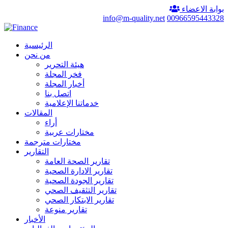
بوابة الاعضاء
info@m-quality.net
00966595443328
الرئيسية
من نحن
هيئة التحرير
فخر المجلة
أخبار المجلة
اتصل بنا
خدماتنا الإعلامية
المقالات
أراء
مختارات عربية
مختارات مترجمة
التقارير
تقارير الصحة العامة
تقارير الادارة الصحية
تقارير الجودة الصحية
تقارير التثقيف الصحي
تقارير الابتكار الصحي
تقارير منوعة
الأخبار