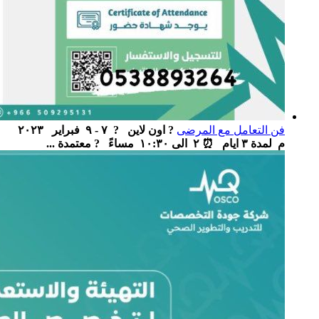
فن التعامل مع المرضى
? اون لاين ‏ ‏ ? ٧ - ٩ فبراير ٢٠٢٣
م لمدة ٣ ايام ‏ ⏰ ٢ الى ١٠:٣٠ مساءً ‏ ‏ ? معتمدة ...