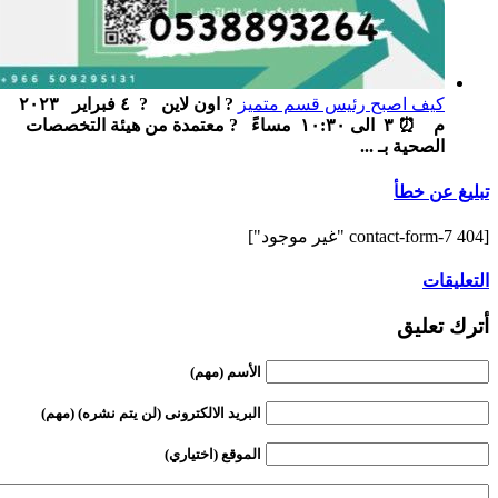
كيف اصبح رئيس قسم متميز
? اون لاين ‏ ‏ ? ٤ فبراير ٢٠٢٣
م ‏ ⏰ ٣ الى ١٠:٣٠ مساءً ‏ ‏ ? معتمدة من هيئة التخصصات
الصحية بـ ...
تبليغ عن خطأ
[contact-form-7 404 "غير موجود"]
التعليقات
أترك تعليق
الأسم (مهم)
البريد الالكترونى (لن يتم نشره) (مهم)
الموقع (اختياري)