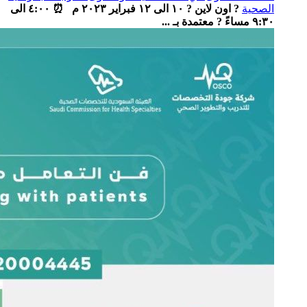
الصحية
? اون لاين ? ١٠ الى ١٢ فبراير ٢٠٢٣ م ⏰ ٤:٠٠ الى
٩:٣٠ مساءً ? معتمدة بـ ...