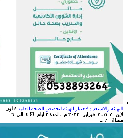
التهيئة والاستعداد لاختبار الهيئة لتخصص الصحة العامة
? اون
لاين ‏ ‏ ? ٥ - ٧ فبراير ٢٠٢٣ م - لمدة ٣ ايام ‏ ⏰ ٤ الى ٦
مساءً ‏ ? ...