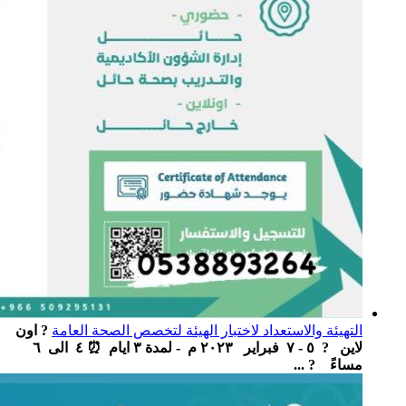
التهيئة والاستعداد لاختبار الهيئة لتخصص الصحة العامة
? اون
لاين ‏ ‏ ? ٥ - ٧ فبراير ٢٠٢٣ م - لمدة ٣ ايام ‏ ⏰ ٤ الى ٦
مساءً ‏ ? ...