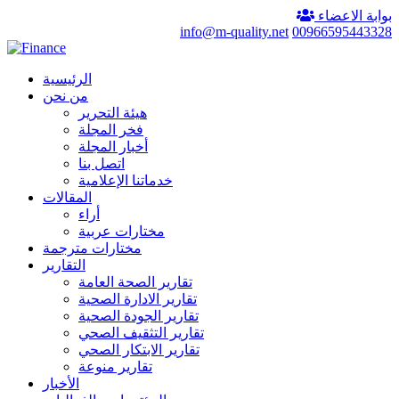
بوابة الاعضاء
info@m-quality.net
00966595443328
الرئيسية
من نحن
هيئة التحرير
فخر المجلة
أخبار المجلة
اتصل بنا
خدماتنا الإعلامية
المقالات
أراء
مختارات عربية
مختارات مترجمة
التقارير
تقارير الصحة العامة
تقارير الادارة الصحية
تقارير الجودة الصحية
تقارير التثقيف الصحي
تقارير الابتكار الصحي
تقارير منوعة
الأخبار