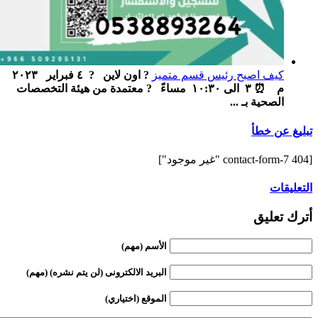
كيف اصبح رئيس قسم متميز
? اون لاين ‏ ‏ ? ٤ فبراير ٢٠٢٣
م ‏ ⏰ ٣ الى ١٠:٣٠ مساءً ‏ ‏ ? معتمدة من هيئة التخصصات
الصحية بـ ...
تبليغ عن خطأ
[contact-form-7 404 "غير موجود"]
التعليقات
أترك تعليق
الأسم (مهم)
البريد الالكترونى (لن يتم نشره) (مهم)
الموقع (اختياري)