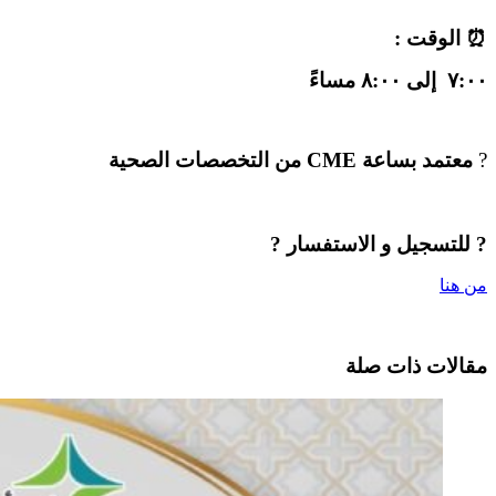
⏰ الوقت :
٧:٠٠ إلى ٨:٠٠ مساءً
?
معتمد بساعة CME من التخصصات الصحية
? للتسجيل و الاستفسار ?
من هنا
مقالات ذات صلة