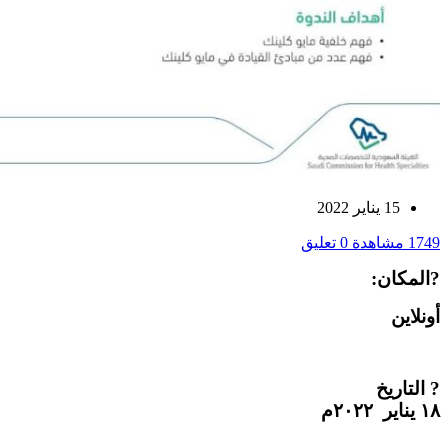
15 يناير 2022
1749 مشاهدة
0 تعليق
?المكان:
أونلاين
? التاريخ
١٨ يناير ٢٠٢٢م