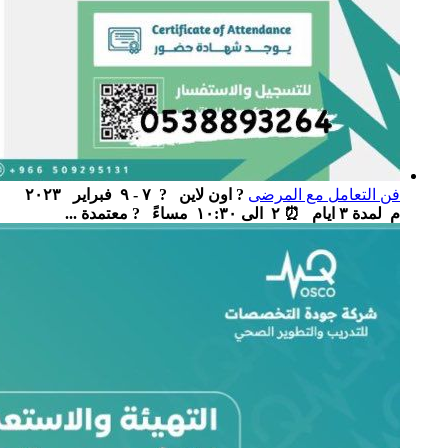
فن التعامل مع المرضى
? اون لاين ‏ ‏ ? ٧ - ٩ فبراير ٢٠٢٣
م لمدة ٣ ايام ‏ ⏰ ٢ الى ١٠:٣٠ مساءً ‏ ‏ ? معتمدة ...