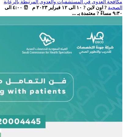
مكافحة العدوى في المستشفيات والعدوى المرتبطة بالرعاية
الصحية
? اون لاين ? ١٠ الى ١٢ فبراير ٢٠٢٣ م ⏰ ٤:٠٠ الى
٩:٣٠ مساءً ? معتمدة بـ ...