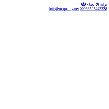
بوابة الاعضاء
info@m-quality.net
00966595443328