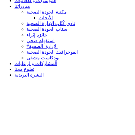
المؤتمرات والفعاليات
مبادراتنا
مكتبة الجودة الصحية
الأبحاث
نادي كُتّاب الإدارة الصحية
سناب الجودة الصحية
جائزة إثراء
استفهام صحي
#الإدارة_الصحية
انفوجرافيك الجودة الصحية
بودكاست مَشفى
المشاركات والرعايات
تطوع معنا
النشرة البريدية