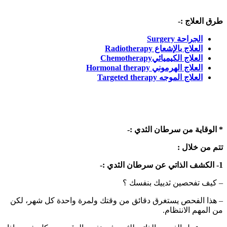
طرق العلاج :-
‏الجراحة Surgery
‏العلاج بالإشعاع Radiotherapy
‏العلاج الكيميائيChemotherapy
‏العلاج الهرموني Hormonal therapy
العلاج الموجه Targeted therapy
* الوقاية من سرطان الثدي :-
تتم من خلال :
1- الكشف الذاتي عن سرطان الثدي :-
– كيف تفحصين ثدييك بنفسك ؟
– هذا الفحص يستغرق دقائق من وقتك ولمرة واحدة كل شهر، لكن
من المهم الانتظام.