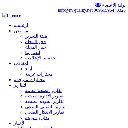
بوابة الاعضاء
info@m-quality.net
00966595443328
الرئيسية
من نحن
هيئة التحرير
فخر المجلة
أخبار المجلة
اتصل بنا
خدماتنا الإعلامية
المقالات
أراء
مختارات عربية
مختارات مترجمة
التقارير
تقارير الصحة العامة
تقارير الادارة الصحية
تقارير الجودة الصحية
تقارير التثقيف الصحي
تقارير الابتكار الصحي
تقارير منوعة
الأخبار