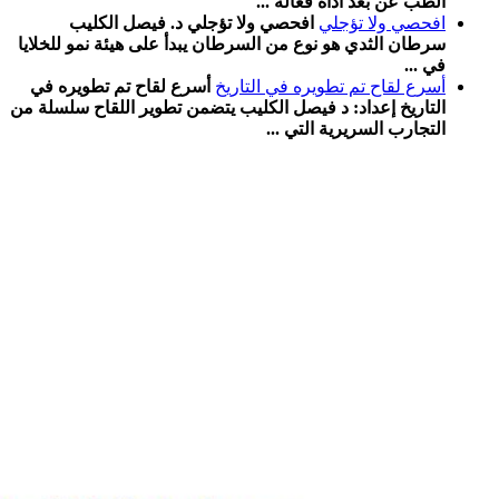
الطب عن بعد أداة فعّالة ...
افحصي ولا تؤجلي
افحصي ولا تؤجلي د. فيصل الكليب
سرطان الثدي هو نوع من السرطان يبدأ على هيئة نمو للخلايا
في ...
أسرع لقاح تم تطویره في التاریخ
أسرع لقاح تم تطویره في
التاریخ إعداد: د فیصل الكلیب یتضمن تطویر اللقاح سلسلة من
التجارب السریریة التي ...