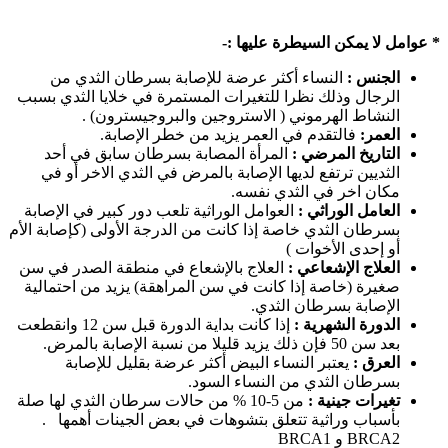
* عوامل لا يمكن السيطرة عليها :-
الجنس :
النساء أكثر عرضة للإصابة بسرطان الثدي من
الرجال وذلك نظرا للتغيرات المستمرة في خلايا الثدي بسبب
النشاط الهرموني ( الاستروجين والبروجيسترون) .
العمر:
فالتقدم في العمر يزيد من خطر الإصابة.
التاريخ المرضي :
المرأة المصابة بسرطان سابق في أحد
الثديين ترتفع لديها الإصابة بالمرض في الثدي الاخر أو في
مكان اخر في الثدي نفسه.
العامل الوراثي :
العوامل الوراثية تلعب دور كبير في الإصابة
بسرطان الثدي خاصة إذا كانت من الدرجة الأولى (كإصابة الأم
أو إحدى الأخوات )
العلاج الإشعاعي :
العلاج بالإشعاع في منطقة الصدر في سن
صغيرة (خاصة إذا كانت في سن المراهقة) يزيد من احتمالية
الإصابة بسرطان الثدي.
الدورة الشهرية :
إذا كانت بداية الدورة قبل سن 12 وانقطعت
بعد سن 50 فإن ذلك يزيد قليلا من نسبة الإصابة بالمرض.
العرق :
يعتبر النساء البيض أكثر عرضة بقليل للإصابة
بسرطان الثدي من النساء السود.
تغيرات جينية :
من 5-10 % من حالات سرطان الثدي لها صلة
بأسباب وراثية تتعلق بتشوهات في بعض الجينات أهمها .
BRCA2 و BRCA1