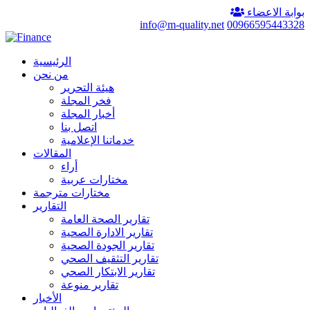
بوابة الاعضاء
info@m-quality.net
00966595443328
الرئيسية
من نحن
هيئة التحرير
فخر المجلة
أخبار المجلة
اتصل بنا
خدماتنا الإعلامية
المقالات
أراء
مختارات عربية
مختارات مترجمة
التقارير
تقارير الصحة العامة
تقارير الادارة الصحية
تقارير الجودة الصحية
تقارير التثقيف الصحي
تقارير الابتكار الصحي
تقارير منوعة
الأخبار