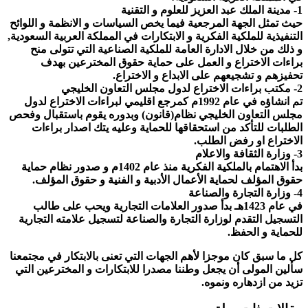
1- مدينة الملك عبد العزيز للعلوم و التقنية
حيث تمثل الجهة المرجعية فيما يخص السياسات و الانظمة و اللوائح
التنفيذية للملكية الفكرية و الابتكارات في المملكة العربية السعودية,
و ذلك من خلال الادارة العامة للملكية الصناعية التي تتولى منح
براءات الاختراع و العمل على حماية حقوق المخترعين بهدف
تحفيزهم و تشجيعهم على الابداع و الاختراع.
2- مكتب براءات الاختراع لدول مجلس التعاون الخليجي
تم انشاؤه في عام 1992م كمرجع اقليمي لبراءات الاختراع لدول
مجلس التعاون الخليجي نظام(قانون) وبدوره يقوم باستقبال وفحص
الطلبات للتأكد من استحقاقها للحماية وعليه يتك اصدار براءات
الاختراع او رفض الطلب.
3- وزارة الثقافة والاعلام
بدأ الاهتمام بالملكية الفكرية منذ عام 1402م و صدور نظام حماية
حقوق المؤلف لحماية الأعمال الأدبية و الفنية و حقوق المؤلف.
4- وزارة التجارة والصناعة
في عام 1423هـ بدأ صدور العلامات التجارية ويحب على طالب
التسجيل التقدم لوزارة التجارة والصناعة لتسجيل علامته التجارية
للحماية و الحفظ.
كل ما سبق كان موجزا لأهم الجهات التي تعنى بالابتكار في مجتمعنا
سألين المولى أن يجعل وطننا مصدرا للابتكارات و المخترعين التي
تزيد من ازدهاره ونموه.