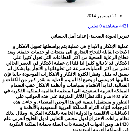
21 ديسمبر 2014
4421 مشاهدة
0 تعليق
تقرير الجودة الصحية- إعداد: أمل الحساني
عملية الابتكار و الابداع هي عملية يتم بواسطتها تحويل الافكار و
الابحاث القابلة للنجاح التجاري الى منتجات او خدمات حقيقة, ويعد
قطاع الرعاية الصحية من اكثر القطاعات التي تعول كثيرا على
الابتكار, قد لا نبالغ كثيرا اذا قلنا ان عملية الابتكار في العصر الحالي
تعتبر من اكثر العمليات سرعة في تطبيقاتها و الاتجار بها بشكل لم
يسبق له مثيل. ونظرا لكثرة الافكار و الابتكارات الموجودة حاليا فإن
غالبيتها قد ينسى او يضيع اذا لم يتم العناية به بقدر كبير من الكفاءة و
الفعالية. لذا بدأ الاهتمام بسياسات و أنظمة الابتكار عقب انضمام
المملكة العربية السعودية الى المنظمة العالمية للملكية الفكرية في
عام 1402هـ و ذلك نظرا للأثار المترتبة على هذه الجوانب على
التطور و مستقبل التنمية في هذا الوطن المعطاء, و جاءت هذه
التوجهات لتؤكد التزام المملكة العربية السعودية بالأنظمة و
الاتفاقيات الاقليمية و الدولية الخاصة بالملكية الفكرية. ومثال لذلك
نظام براءات الاختراع لدول مجلس التعاون لدول الخليج العربي عام
1420هـ. ومن الجهات الرئيسية ذات الصلة بحماية الملكية الفكرية
في المملكة العربية السعودية: