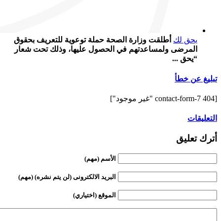
يحق لك
أطلقت وزارة الصحة حملة توعوية للتعريف بحقوق
المرضى ولمساعدتهم في الحصول عليها، وذلك تحت شعار
“يحق ...
تبليغ عن خطأ
[contact-form-7 404 "غير موجود"]
التعليقات
أترك تعليق
الأسم (مهم)
البريد الالكترونى (لن يتم نشره) (مهم)
الموقع (اختياري)