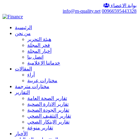
بوابة الاعضاء
info@m-quality.net
00966595443328
الرئيسية
من نحن
هيئة التحرير
فخر المجلة
أخبار المجلة
اتصل بنا
خدماتنا الإعلامية
المقالات
أراء
مختارات عربية
مختارات مترجمة
التقارير
تقارير الصحة العامة
تقارير الادارة الصحية
تقارير الجودة الصحية
تقارير التثقيف الصحي
تقارير الابتكار الصحي
تقارير منوعة
الأخبار