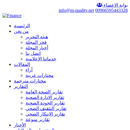
بوابة الاعضاء
info@m-quality.net
00966595443328
الرئيسية
من نحن
هيئة التحرير
فخر المجلة
أخبار المجلة
اتصل بنا
خدماتنا الإعلامية
المقالات
أراء
مختارات عربية
مختارات مترجمة
التقارير
تقارير الصحة العامة
تقارير الادارة الصحية
تقارير الجودة الصحية
تقارير التثقيف الصحي
تقارير الابتكار الصحي
تقارير منوعة
الأخبار