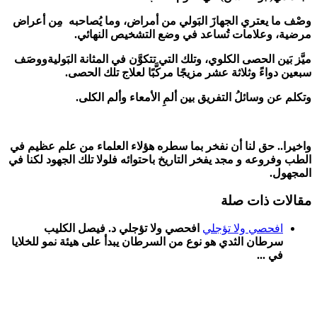
وصْف ما يعتري الجهازَ البَولي من أمراض، وما يُصاحبه مِن أعراض
مرضية، وعلامات تُساعد في وضع التشخيص النهائي.
ميَّز بَين الحصى الكلوي، وتلك التي تتكوَّن في المثانة البَوليةووصَف
سبعين دواءً وثلاثة عشر مزيجًا مركَّبًا لعلاج تلك الحصى.
وتكلم عن وسائلُ التفريق بين ألمِ الأمعاء وألم الكلى.
واخيرا.. حق لنا أن نفخر بما سطره هؤلاء العلماء من علم عظيم في
الطب وفروعه و مجد يفخر التاريخ باحتوائه فلولا تلك الجهود لكنا في
المجهول.
مقالات ذات صلة
افحصي ولا تؤجلي
افحصي ولا تؤجلي د. فيصل الكليب
سرطان الثدي هو نوع من السرطان يبدأ على هيئة نمو للخلايا
في ...