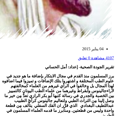
04 يناير 2015
4107 مشاهدة
0 تعليق
تقرير الجودة الصحية- إعداد: أمل الحساني
برز المسلمون منذ القدم في مجال الابتكار بإضافة ما هو جديد في
علوم الطب المختلفة و اشتهروا بتلك الإضافات و تميزوا فيما اضافوه
لهذا المجال بل وخالفوا في الرأي غيرهم من العلماء كمخالفتهم
لآراءجالينوس وأبقراط وغيرهما من علماء الطب اليونان كالتمييز
بين الحَصبة والجدري في رسالة كتبها أبو بكر الرازي تعدُّ مِن خير ما
وصل إلينا مِن التراث الطبي ولتعاليم جالينوس كرأيُ الطبيب
عبداللطيف البغدادي الذي قرَّر ان الفك السفلي يتألف مِن قطعة
واحدة وليس من قطعتين. ومنأبرز ما قدمه العلماء المسلمون في
الطب: