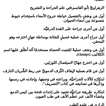
الزهراويِّ (أبو القاسم)في علم الجراحة و التشريح
أول مَن وصَف بالتفصيل خياطة جروح الأمعاء باستِخدام خيوط
مَصنوعة مِن أمعاء الحيوان.
أول مَن أجرى جراحة على الغدة الدرقيَّة.
أول جراح أجرى عملية غسيلٍ للمَثانة بوساطة جهازٍ اخترَعه وهو
المحقن.
أول مَن وصَف عمليةً لتَفتيت الحصاة مستخدمًا آلة أطلَق عليها اسم
الكلاليب (clamps).
أول مَن اخترع جهازًا لاستِئصال اللوزتَين.
أول مَن قام بعملية لإيقاف النَّزف الدمويِّ عبر ربط الشِّريان النازف.
ابتكارُه للآلات الجراحيَّة، وبراعته في وَصفِها، وإجادته في رسمها
وذِكْرها في تصانيفه في كتاب”التصريف”.
ابتكاره طريقة جراحيَّة تعتمِد على إحداث فتحة بين كيس الدمع
وغشاء الأنف عبر عظْم الأنف في طب العيون.
الرازي في علوم الطب