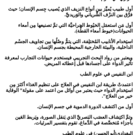
أول طبيب يُميِّز بين أنواع النزيف الذي يُصيب جِسم الإنسان؛ حيث
فرَّق بين النزْف الشِّرياني والوَريديِّ.
أول مَن استعمَل الخيُوط الجراحيَّة التي تمَّ تصنيعها مِن أمعاء
الحيوانات(خيوط أمعاء القطَّة).
استِخدام الأنابيب المُختلِفة، التي يتمُّ وصْلُها بين تجاويف الجسْم
الداخلية، والبيئة الخارجية المحيطة بجسم الإنسان.
ويعتبر من رواد البحث التجريبي فيستخدم حيوانات التجارب لمعرفة
تأثير الدواء على أجسادها قبل إعطائه المريض.
ابن النفيس في علوم الطب
اعتمدتْ طريقة ابن النفيس في العلاج على تنظيم الغذاء أكثرَ مِن
استِخدام الدواء حيث يعتبر من أوائل من اعتمد على مقولة” الوقاية
خير من العلاج”.
أول من اكتشف الدورة الدموية في جسم الإنسان.
وتمَّ اكتِشاف العصَب البَصريِّ الذي يَنقل الصورة، ويَربط العَين
بأجزاء مُتخصِّصة في الدِّماغ، تقوم بتفسير المرئيات.
البغدادي(أبو الحسن) في علوم الطب