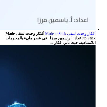
أفكار وجدت لتبقى Made to Stick
أفكار وجدت لتبقى Made
to Stick إعداد: أ. ياسمين مرزا في عصر مليء بالمعلومات
اللامتناهية، حيث تأتي افكار ...