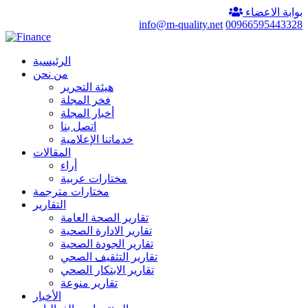
بوابة الاعضاء
info@m-quality.net
00966595443328
الرئيسية
من نحن
هيئة التحرير
فخر المجلة
أخبار المجلة
اتصل بنا
خدماتنا الإعلامية
المقالات
أراء
مختارات عربية
مختارات مترجمة
التقارير
تقارير الصحة العامة
تقارير الادارة الصحية
تقارير الجودة الصحية
تقارير التثقيف الصحي
تقارير الابتكار الصحي
تقارير منوعة
الأخبار