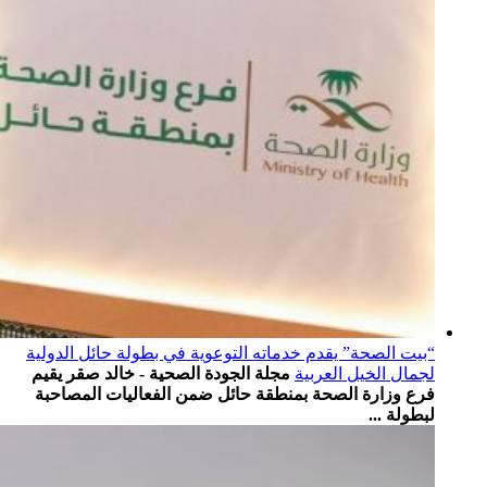
“بيت الصحة” يقدم خدماته التوعوية في بطولة حائل الدولية
لجمال الخيل العربية
مجلة الجودة الصحية - خالد صقر يقيم
فرع وزارة الصحة بمنطقة ⁧‫حائل‬⁩ ضمن الفعاليات المصاحبة
لبطولة ...