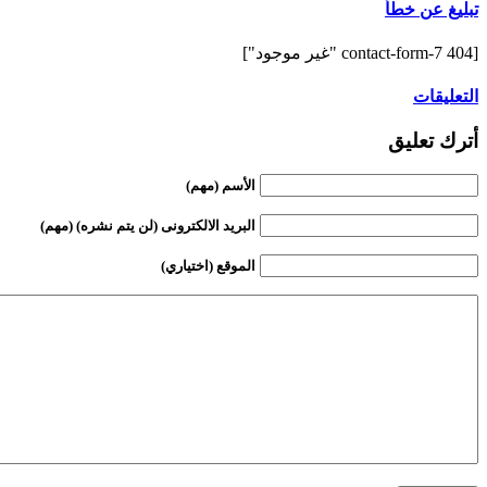
تبليغ عن خطأ
[contact-form-7 404 "غير موجود"]
التعليقات
أترك تعليق
الأسم (مهم)
البريد الالكترونى (لن يتم نشره) (مهم)
الموقع (اختياري)