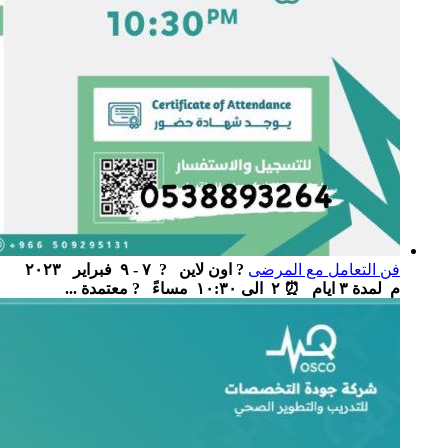
فن التعامل مع المرضى
? اون لاين ‏ ‏ ? ٧ - ٩ فبراير ٢٠٢٣
م لمدة ٣ ايام ‏ ⏰ ٢ الى ١٠:٣٠ مساءً ‏ ‏ ? معتمدة ...