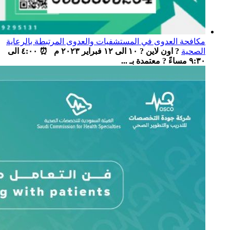
مكافحة العدوى في المستشفيات والعدوى المرتبطة بالرعاية
الصحية
? اون لاين ? ١٠ الى ١٢ فبراير ٢٠٢٣ م ⏰ ٤:٠٠ الى
٩:٣٠ مساءً ? معتمدة بـ ...