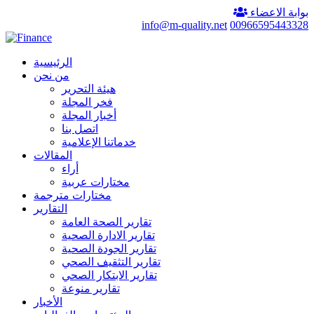
بوابة الاعضاء
info@m-quality.net
00966595443328
الرئيسية
من نحن
هيئة التحرير
فخر المجلة
أخبار المجلة
اتصل بنا
خدماتنا الإعلامية
المقالات
أراء
مختارات عربية
مختارات مترجمة
التقارير
تقارير الصحة العامة
تقارير الادارة الصحية
تقارير الجودة الصحية
تقارير التثقيف الصحي
تقارير الابتكار الصحي
تقارير منوعة
الأخبار