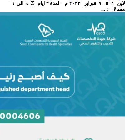
لاين ‏ ‏ ? ٥ - ٧ فبراير ٢٠٢٣ م - لمدة ٣ ايام ‏ ⏰ ٤ الى ٦
مساءً ‏ ? ...