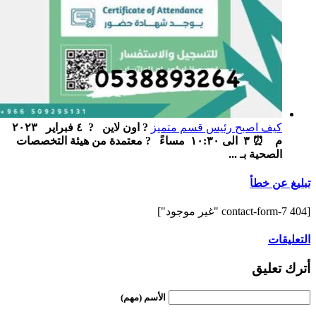
كيف اصبح رئيس قسم متميز
? اون لاين ‏ ‏ ? ٤ فبراير ٢٠٢٣
م ‏ ⏰ ٣ الى ١٠:٣٠ مساءً ‏ ‏ ? معتمدة من هيئة التخصصات
الصحية بـ ...
تبليغ عن خطأ
[contact-form-7 404 "غير موجود"]
التعليقات
أترك تعليق
الأسم (مهم)