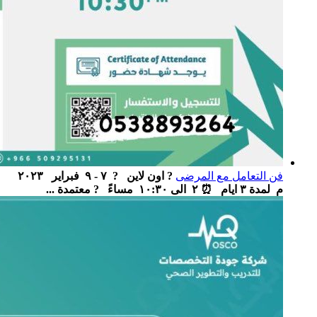
فن التعامل مع المرضى
? اون لاين ‏ ‏ ? ٧ - ٩ فبراير ٢٠٢٣
م لمدة ٣ ايام ‏ ⏰ ٢ الى ١٠:٣٠ مساءً ‏ ‏ ? معتمدة ...