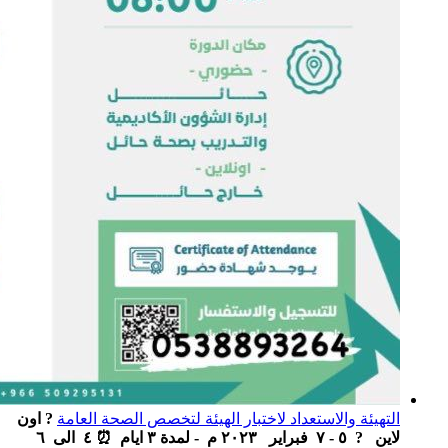
التهيئة والاستعداد لاختبار الهيئة لتخصص الصحة العامة
? اون
لاين ‏ ‏ ? ٥ - ٧ فبراير ٢٠٢٣ م - لمدة ٣ ايام ‏ ⏰ ٤ الى ٦