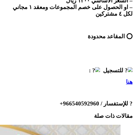
– السعر الأساسي ١٢٠٠ ريال
– او الحصول على خصم المجموعات ومعقد ١ مجاني
لكل ٤ مشتركين
⭕ المقاعد محدودة
للتسجيل
:
هنا
? للإستفسار / 966540592960+
مقالات ذات صلة