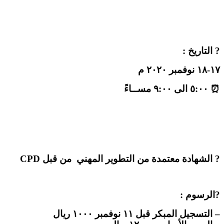
? التاريخ :
١٧-١٨ نوفمبر ٢٠٢٠ م
⏰ ٥:٠٠ الى ٩:٠٠ مســاءً
? الشهادة معتمدة من التطوير المهني من قبل CPD
?الرسوم :
– التسجيل المبكر قبل ١١ نوفمبر ١٠٠٠ ريال