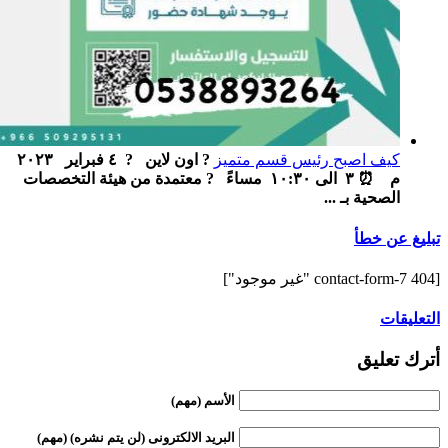
كيف اصبح رئيس قسم متميز
? اون لاين ‏ ‏ ? ٤ فبراير ٢٠٢٣
م ‏ ⏰ ٣ الى ١٠:٣٠ مساءً ‏ ‏ ? معتمدة من هيئة التخصصات
الصحية بـ ...
تبليغ عن خطأ
[contact-form-7 404 "غير موجود"]
التعليقات
أترك تعليق
الأسم (مهم)
البريد الالكترونى (لن يتم نشره) (مهم)