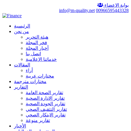
بوابة الاعضاء
info@m-quality.net
00966595443328
الرئيسية
من نحن
هيئة التحرير
فخر المجلة
أخبار المجلة
اتصل بنا
خدماتنا الإعلامية
المقالات
أراء
مختارات عربية
مختارات مترجمة
التقارير
تقارير الصحة العامة
تقارير الادارة الصحية
تقارير الجودة الصحية
تقارير التثقيف الصحي
تقارير الابتكار الصحي
تقارير منوعة
الأخبار