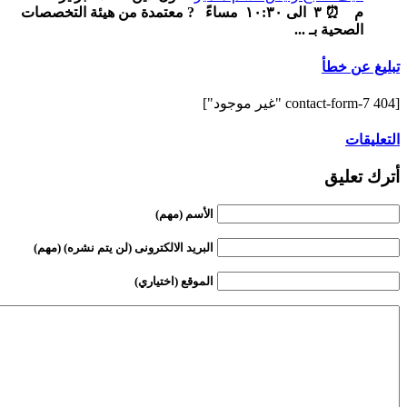
م ‏ ⏰ ٣ الى ١٠:٣٠ مساءً ‏ ‏ ? معتمدة من هيئة التخصصات
الصحية بـ ...
تبليغ عن خطأ
[contact-form-7 404 "غير موجود"]
التعليقات
أترك تعليق
الأسم (مهم)
البريد الالكترونى (لن يتم نشره) (مهم)
الموقع (اختياري)