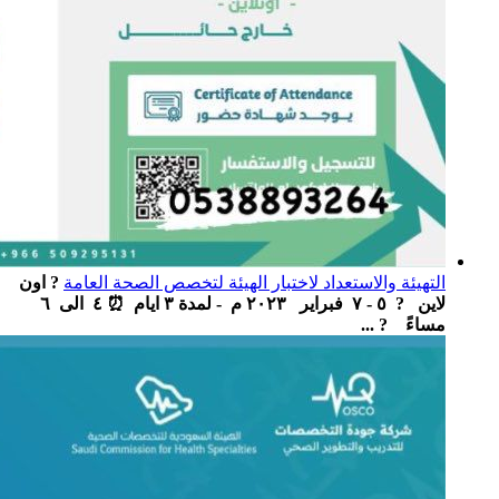
التهيئة والاستعداد لاختبار الهيئة لتخصص الصحة العامة
? اون
لاين ‏ ‏ ? ٥ - ٧ فبراير ٢٠٢٣ م - لمدة ٣ ايام ‏ ⏰ ٤ الى ٦
مساءً ‏ ? ...