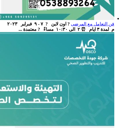
فن التعامل مع المرضى
? اون لاين ‏ ‏ ? ٧ - ٩ فبراير ٢٠٢٣
م لمدة ٣ ايام ‏ ⏰ ٢ الى ١٠:٣٠ مساءً ‏ ‏ ? معتمدة ...