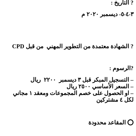
? التاريخ :
٣-٤-٥- ديسمبر ٢٠٢٠ م
? الشهادة معتمدة من التطوير المهني من قبل CPD
?الرسوم :
– التسجيل المبكر قبل ٣ ديسمبر ٢٢٠٠ ريال
– السعر الأساسي ٢٥٠٠ ريال
– او الحصول على خصم المجموعات ومعقد ١ مجاني
لكل ٤ مشتركين
⭕ المقاعد محدودة