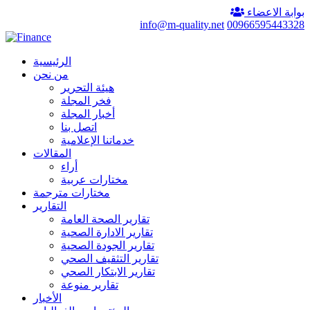
بوابة الاعضاء
info@m-quality.net
00966595443328
الرئيسية
من نحن
هيئة التحرير
فخر المجلة
أخبار المجلة
اتصل بنا
خدماتنا الإعلامية
المقالات
أراء
مختارات عربية
مختارات مترجمة
التقارير
تقارير الصحة العامة
تقارير الادارة الصحية
تقارير الجودة الصحية
تقارير التثقيف الصحي
تقارير الابتكار الصحي
تقارير منوعة
الأخبار