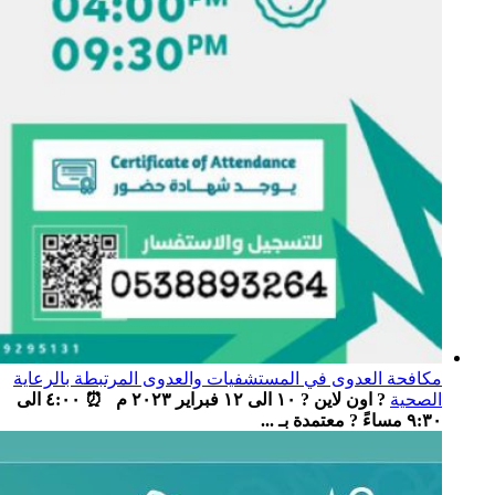
مكافحة العدوى في المستشفيات والعدوى المرتبطة بالرعاية
الصحية
? اون لاين ? ١٠ الى ١٢ فبراير ٢٠٢٣ م ⏰ ٤:٠٠ الى
٩:٣٠ مساءً ? معتمدة بـ ...