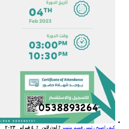
كيف اصبح رئيس قسم متميز
? اون لاين ‏ ‏ ? ٤ فبراير ٢٠٢٣