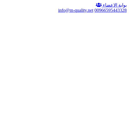
بوابة الاعضاء
info@m-quality.net
00966595443328