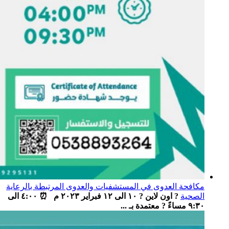
مكافحة العدوى في المستشفيات والعدوى المرتبطة بالرعاية
الصحية
? اون لاين ? ١٠ الى ١٢ فبراير ٢٠٢٣ م ⏰ ٤:٠٠ الى
٩:٣٠ مساءً ? معتمدة بـ ...