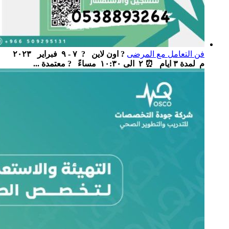
فن التعامل مع المرضى
? اون لاين ‏ ‏ ? ٧ - ٩ فبراير ٢٠٢٣
م لمدة ٣ ايام ‏ ⏰ ٢ الى ١٠:٣٠ مساءً ‏ ‏ ? معتمدة ...