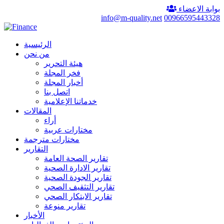
بوابة الاعضاء
info@m-quality.net
00966595443328
الرئيسية
من نحن
هيئة التحرير
فخر المجلة
أخبار المجلة
اتصل بنا
خدماتنا الإعلامية
المقالات
أراء
مختارات عربية
مختارات مترجمة
التقارير
تقارير الصحة العامة
تقارير الادارة الصحية
تقارير الجودة الصحية
تقارير التثقيف الصحي
تقارير الابتكار الصحي
تقارير منوعة
الأخبار