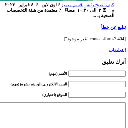
كيف اصبح رئيس قسم متميز
? اون لاين ‏ ‏ ? ٤ فبراير ٢٠٢٣
م ‏ ⏰ ٣ الى ١٠:٣٠ مساءً ‏ ‏ ? معتمدة من هيئة التخصصات
الصحية بـ ...
تبليغ عن خطأ
[contact-form-7 404 "غير موجود"]
التعليقات
أترك تعليق
الأسم (مهم)
البريد الالكترونى (لن يتم نشره) (مهم)
الموقع (اختياري)