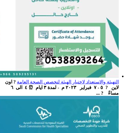
التهيئة والاستعداد لاختبار الهيئة لتخصص الصحة العامة
? اون
لاين ‏ ‏ ? ٥ - ٧ فبراير ٢٠٢٣ م - لمدة ٣ ايام ‏ ⏰ ٤ الى ٦
مساءً ‏ ? ...