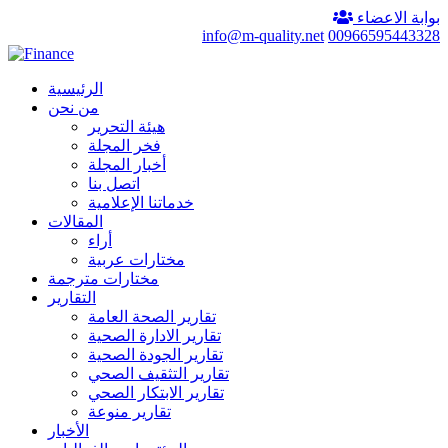
بوابة الاعضاء
info@m-quality.net
00966595443328
الرئيسية
من نحن
هيئة التحرير
فخر المجلة
أخبار المجلة
اتصل بنا
خدماتنا الإعلامية
المقالات
أراء
مختارات عربية
مختارات مترجمة
التقارير
تقارير الصحة العامة
تقارير الادارة الصحية
تقارير الجودة الصحية
تقارير التثقيف الصحي
تقارير الابتكار الصحي
تقارير منوعة
الأخبار