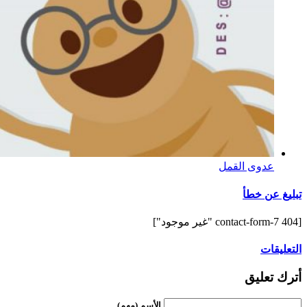
عدوى القمل
تبليغ عن خطأ
[contact-form-7 404 "غير موجود"]
التعليقات
أترك تعليق
الأسم (مهم)