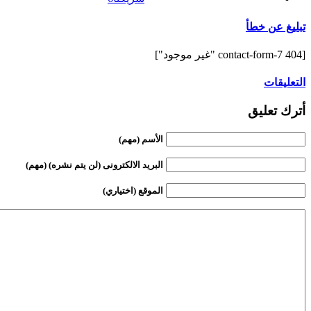
تبليغ عن خطأ
[contact-form-7 404 "غير موجود"]
التعليقات
أترك تعليق
الأسم (مهم)
البريد الالكترونى (لن يتم نشره) (مهم)
الموقع (اختياري)