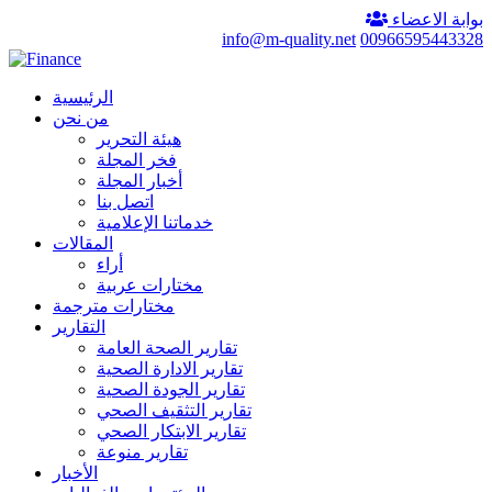
بوابة الاعضاء
info@m-quality.net
00966595443328
الرئيسية
من نحن
هيئة التحرير
فخر المجلة
أخبار المجلة
اتصل بنا
خدماتنا الإعلامية
المقالات
أراء
مختارات عربية
مختارات مترجمة
التقارير
تقارير الصحة العامة
تقارير الادارة الصحية
تقارير الجودة الصحية
تقارير التثقيف الصحي
تقارير الابتكار الصحي
تقارير منوعة
الأخبار