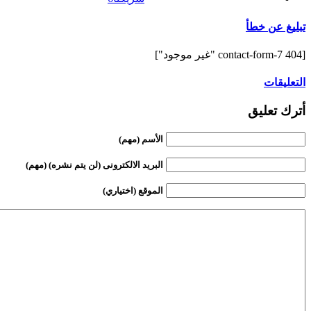
تبليغ عن خطأ
[contact-form-7 404 "غير موجود"]
التعليقات
أترك تعليق
الأسم (مهم)
البريد الالكترونى (لن يتم نشره) (مهم)
الموقع (اختياري)