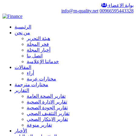
بوابة الاعضاء
info@m-quality.net
00966595443328
الرئيسية
من نحن
هيئة التحرير
فخر المجلة
أخبار المجلة
اتصل بنا
خدماتنا الإعلامية
المقالات
أراء
مختارات عربية
مختارات مترجمة
التقارير
تقارير الصحة العامة
تقارير الادارة الصحية
تقارير الجودة الصحية
تقارير التثقيف الصحي
تقارير الابتكار الصحي
تقارير منوعة
الأخبار