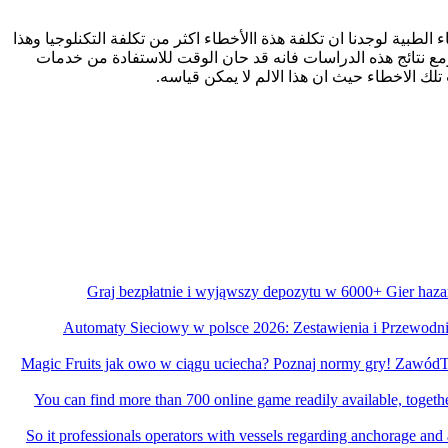
لطبية لوجدنا ان تكلفة هذة االأخطاء اكثر من تكلفة التكنلوجيا وهذا
ع نتائج هذه الدراسات فانه قد حان الوقت للاستفادة من خدمات
تلك الاخطاء حيث ان هذا الالم لا يمكن قياسه.
Graj bezpłatnie i wyjąwszy depozytu w 6000+ Gier haz
Automaty Sieciowy w polsce 2026: Zestawienia i Przewodn
Magic Fruits jak owo w ciągu uciecha? Poznaj normy gry! Zawód
You can find more than 700 online game readily available, togethe
So it professionals operators with vessels regarding anchorage an