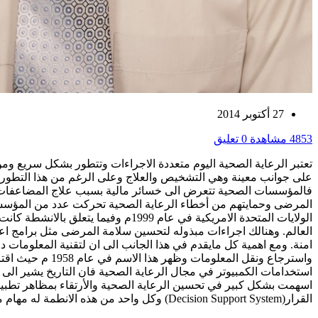
27 أكتوبر 2014
4853 مشاهدة
0 تعليق
تعتبر الرعاية الصحية اليوم متعددة الاجراءات وتتطور بشكل سريع وم
على جوانب معينة وهي التشخيص والعلاج وعلى الرغم من هذا التطور ال
فالمؤسسات الصحية تتعرض الى خسائر مالية بسبب علاج المضاعفات الن
المرضى وحمايتهم من أخطاء الرعاية الصحية تحركت عدد من المؤسسا
العالم. وهنالك اجراءات مبذوله لتحسين سلامة المرضى مثل برامج 
امنة. ومع اهمية كل مايقدم في هذا الجانب الى ان لتقنية المعلومات 
واسترجاع ونقل ا
القرار(Decision Support System) وكل واحد من هذه الانطمة له مهام مختلفه سيتم التطرق لها في هذا الموضوع: