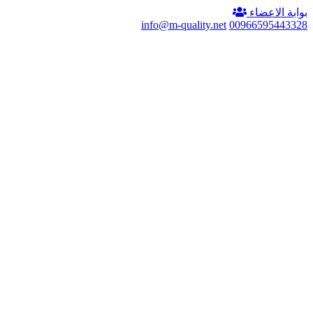
بوابة الاعضاء
info@m-quality.net
00966595443328