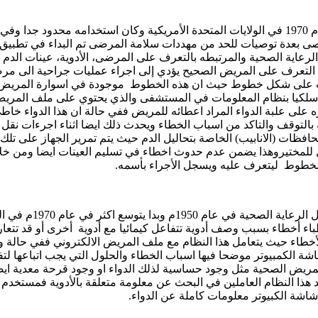
تقرير الصادر من معهد الطب في عام 1999م والذي اوصى بعدة توصيات للحد من مهددات سلامة المر
لرعاية الصحية والمرتبطه بالتعرف على المرضى، الأدوية، عينات الدم
عرف على المريض الصحيح يؤدي إلى اجراء عمليات جراحية الى مرضى اخر
نات على شكل خطوط حيث ان هذه الخطوط موجودة في اسوارة المريض ع
سلكيا بنظام المعلومات في المستشفى والذي يحتوي على ملف المريض الا
 على علبة الدواء المراد اعطائه للمريض ففي حالة ان هذا الدواء خا
بالتوقف والتاكد من اسباب الخطاء ويحدث ذلك ايضا اثناء اجرءات نقل
لحافظات (الانابيب) الخاصة بتحاليل الدم حيث يتم تمرير الجهاز عل
للمختيروهذا يضمن عدم حدوث اخطاء في تسليم العينات ايضا ومن خلال 
الخطوط ليتعرف عليه ويسجل الأجراء بأسمه.
هذا النظام بدا است
باء أخطاء بسبب وصف أدوية تتفاعل كيمائيا مع أدوية أخرى أو قد تتعار
 الأخطاء حيث يتعامل هذا النظام مع ملف المريض الالكتروني ففي حال
شة الكمبيوتر موضحا فيها اسباب الخطاء والحلول التي يجب اتباعها ل
مريض الصحية مثل وجود حساسية لذلك الدواء او وجود قرحة معدية اي
عد هذا النظام العاملين في البحث عن معلومة متعلقة بالأدوية فمستخد
 شاشة الكبيوتر معلومات كاملة عن الدواء.