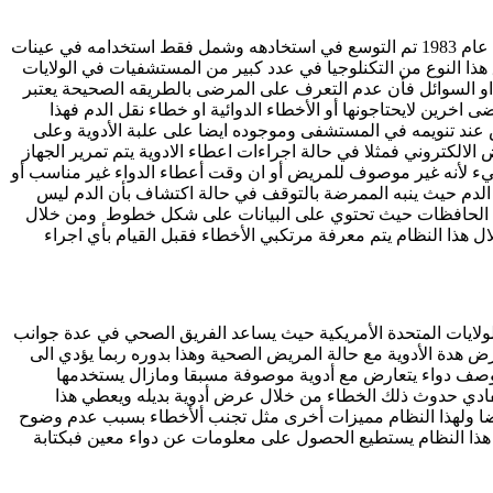
تم إدخال هذا النظام لأول مره في مجال الرعاية الصحية في نهاية العام 1970 في الولايات المتحدة الأمريكية وكان استخدامه محدود جدا وفي عام 1983 تم التوسع في استخادهه وشمل فقط استخدامه في عينات
ضى تم البداء في تطبيق هذا النوع من التكنلوجيا في عدد كبير من المستشفيات في الولايات
 او السوائل فأن عدم التعرف على المرضى بالطريقه الصحيحة يعتبر
ين لايحتاجونها أو الأخطاء الدوائية او خطاء نقل الدم فهذا
ند تنويمه في المستشفى وموجوده ايضا على علبة الأدوية وعلى
لكتروني فمثلا في حالة اجراءات اعطاء الادوية يتم تمرير الجهاز
طيء لأنه غير موصوف للمريض أو ان وقت أعطاء الدواء غير مناسب أو
 الدم حيث ينبه الممرضة بالتوقف في حالة اكتشاف بأن الدم ليس
ى تلك الحافظات حيث تحتوي على البيانات على شكل خطوط ومن خلال
هذا النظام يتم معرفة مرتكبي الأخطاء فقبل القيام بأي اجراء
خدامه بشكل محدود بعد استخدام الكمبيوتر في مجال الرعاية الصحية في عام 1950م وبدا يتوسع اكثر في عام 1970م في الولايات المتحدة الأمريكية حيث يساعد الفريق الصحي في عدة جوانب
ض هدة الأدوية مع حالة المريض الصحية وهذا بدوره ربما يؤدي الى
ة وصف دواء يتعارض مع أدوية موصوفة مسبقا ومازال يستخدمها
تفادي حدوث ذلك الخطاء من خلال عرض أدوية بديله ويعطي هذا
ضا ولهذا النظام مميزات أخرى مثل تجنب ألأخطاء بسبب عدم وضوح
م هذا النظام يستطيع الحصول على معلومات عن دواء معين فبكتابة