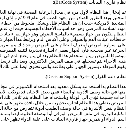
نظام قاريء البيانات (BarCode System):
المختبر وبعد ال
المتحدة الامريكية حيث ان هذا النظام قلل وبشكل ملحوظ من أخطاء ا
مهدد لسلامة المرضى وهو احد اسباب الأخطاء الجسيمة حيث ان عدم الت
النظام يتكون من جهاز يسميء بالماسح الضوئي وهو جهاز يقراء بيا
حافظات عينات الدم والسوائل وعلى اكياس الدم ويرتبط هذا الجهاز لا
على اسوارة المريض ليتعرف النظام على المريض وبعد ذلك يتم تمريره
الجرعة غير صحيحه فأن الجهاز يعطيء اشارة تحذيرية لتنبيه الممرضه 
موصوفا للمريض ويتم استخدام هذا النظام بعد ان يتم وضع الدم في ا
هذى الأجراء يتم تسجيلها في ملف المريض اللاكتروني وبعد ذلك ترسل 
يقوم الموظف بتمرير الجهاز على بطاقته والتي تحتوي ايضا على تلك 
نظام دعم القرار (Decision Support System):
منها في حالة وصف الأدوية او الغذاء ففي بعض الاحيان قد يرتكب الأط
احداث جسيمة تؤدي الى الوفاة وباستخدام هدا النظام يتم تلافي تلك
المريض يعطي هذا النظام اشارة تحذيرية من خلال نافذه تظهر على شا
النظام نفس الأشارة في حالة وصف الطبيب أدوية تتعارض مع حالة ال
الكتابة اليدوية في ملف المريض الورقي أو الوصفة الطبية. ايضا يسا
اسم الدواء أو بتمرير جهاز قاريء البيانات على علبة الدواء تظهر على