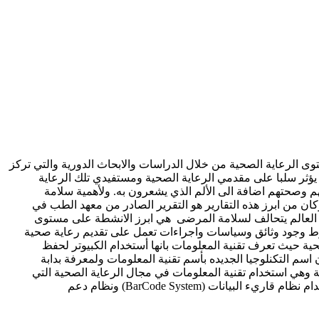
ى الرعاية الصحية من خلال الدراسات والابحاث الدورية والتي تركز
يؤثر سلبا على مقدمي الرعاية الصحية ومستفيدي تلك الرعاية
 وصحتهم اضافة الى الألم الذي يشعرون به. ولأهمية سلامة
من ابرز هذه التقارير هو التقرير الصادر من معهد الطب في
م 1999م وفيما يتعلق بالانشطة كانت الحملة التي نظمتها منظمة الصحة العالمية في عام 2005م تحت شعار العالم يتحالف لسلامة المرضى هي ابرز الانشطة على مستوى
رط وجود وثائق وسياسات واجراءات تعمل على تقديم رعاية صحية
حية حيث تعرف تقنية المعلومات بانها أستخدام الكبيوتر لحفظ
ارد للأعمال بأن يكون اسم التكنلوجيا الجديده بأسم تقنية المعلومات ولمعرفة بدابة
طبيقات مايعرف اليوم بالمعلوماتيه الصحية وهي استخدام تقنية المعلومات في مجال الرعاية الصحية التي
اسهمت بشكل كبير في تحسين الرعاية الصحية والأرتقاء بمظاهر تطبيقات سلامة المرضى وذلك من خلال استخدام تقنيات مختلفة مثل استخدام نظام قاريء البيانات (BarCode System) ونظام دعم