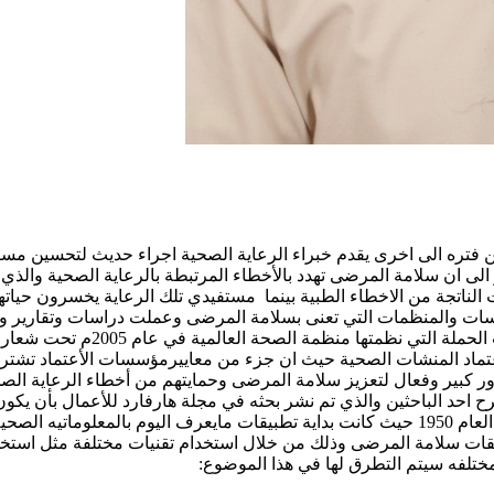
ن فتره الى اخرى يقدم خبراء الرعاية الصحية اجراء حديث لتحسين مستو
ى ان سلامة المرضى تهدد بالأخطاء المرتبطة بالرعاية الصحية والذي 
اتجة من الاخطاء الطبية بينما مستفيدي تلك الرعاية يخسرون حياتهم
ت والمنظمات التي تعنى بسلامة المرضى وعملت دراسات وتقارير وكان 
الولايات المتحدة الامريكية في عا
اعتماد المنشات الصحية حيث ان جزء من معاييرمؤسسات الأعتماد تشت
دور كبير وفعال لتعزيز سلامة المرضى وحمايتهم من أخطاء الرعاية الص
لمعلومات وظهر هذا الاسم في عام 1958 م حيث اقترح احد الباحثين والذي تم نشر بحثه في مجلة هارف
استخدامات الكمبيوتر في مجال الرعاية الصحية فان التاريخ يشير الى العام 1950 حيث كانت بداية ت