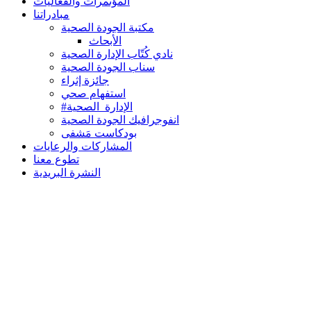
المؤتمرات والفعاليات
مبادراتنا
مكتبة الجودة الصحية
الأبحاث
نادي كُتّاب الإدارة الصحية
سناب الجودة الصحية
جائزة إثراء
استفهام صحي
#الإدارة_الصحية
انفوجرافيك الجودة الصحية
بودكاست مَشفى
المشاركات والرعايات
تطوع معنا
النشرة البريدية