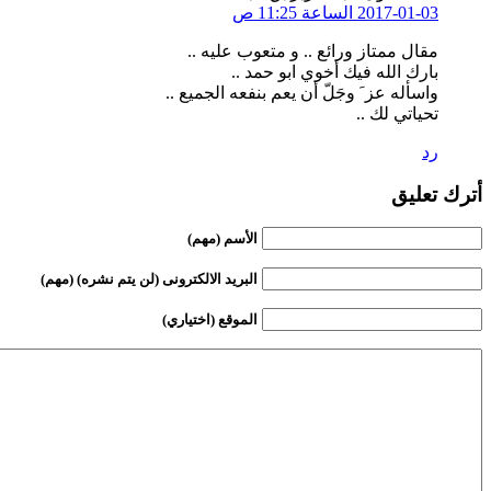
2017-01-03 الساعة 11:25 ص
مقال ممتاز ورائع .. و متعوب عليه ..
بارك الله فيك أخوي ابو حمد ..
واسأله عز َ وجَلّ أن يعم بنفعه الجميع ..
تحياتي لك ..
رد
أترك تعليق
الأسم (مهم)
البريد الالكترونى (لن يتم نشره) (مهم)
الموقع (اختياري)