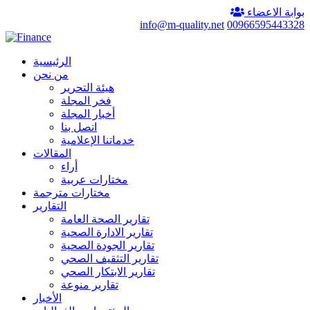
بوابة الاعضاء
info@m-quality.net
00966595443328
الرئيسية
من نحن
هيئة التحرير
فخر المجلة
أخبار المجلة
اتصل بنا
خدماتنا الإعلامية
المقالات
أراء
مختارات عربية
مختارات مترجمة
التقارير
تقارير الصحة العامة
تقارير الادارة الصحية
تقارير الجودة الصحية
تقارير التثقيف الصحي
تقارير الابتكار الصحي
تقارير منوعة
الأخبار