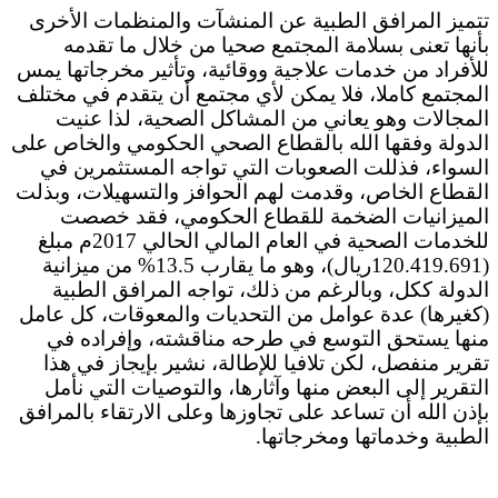
تتميز المرافق الطبية عن المنشآت والمنظمات الأخرى
بأنها تعنى بسلامة المجتمع صحيا من خلال ما تقدمه
للأفراد من خدمات علاجية ووقائية، وتأثير مخرجاتها يمس
المجتمع كاملا، فلا يمكن لأي مجتمع أن يتقدم في مختلف
المجالات وهو يعاني من المشاكل الصحية، لذا عنيت
الدولة وفقها الله بالقطاع الصحي الحكومي والخاص على
السواء، فذللت الصعوبات التي تواجه المستثمرين في
القطاع الخاص، وقدمت لهم الحوافز والتسهيلات، وبذلت
الميزانيات الضخمة للقطاع الحكومي، فقد خصصت
للخدمات الصحية في العام المالي الحالي 2017م مبلغ
(120.419.691ريال)، وهو ما يقارب 13.5% من ميزانية
الدولة ككل، وبالرغم من ذلك، تواجه المرافق الطبية
(كغيرها) عدة عوامل من التحديات والمعوقات، كل عامل
منها يستحق التوسع في طرحه مناقشته، وإفراده في
تقرير منفصل، لكن تلافيا للإطالة، نشير بإيجاز في هذا
التقرير إلى البعض منها وآثارها، والتوصيات التي نأمل
بإذن الله أن تساعد على تجاوزها وعلى الارتقاء بالمرافق
الطبية وخدماتها ومخرجاتها.