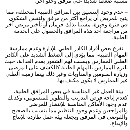
مسببة ضغطا شديدا على مرفق وخلو آخر.
– عدم وجود التنسيق بين المرافق الطبية المختلفة، مما
يتيح للمريض أن يراجع أكثر من مرفق ولنفس الشكوى
في فترة وجيزة، مسببا بذلك حرمان أو تأخير مريض آخر
من مراجعة أحد هذه المرافق والحصول على الخدمة
الطبية.
– تفرغ بعض أفراد الكادر الطبي للإدارة وعدم ممارسة
المهام الطبية، مما يؤدي إلى الضغط الشديد على الكادر
الطبي الممارس ويسبب لهم الشعور بعدم العدالة، حيث
يلتزم الممارس بالمهام الطبية كالكشف على المرضى
وزيارة المنومين والمناوبات وغير ذلك بينما زميله الطبي
غير الممارس لا يكون مكلف بها.
– بيئة العمل غير المناسبة في بعض المرافق الطبية،
كعدم إتاحة فرص التدريب والتطوير للمنسوبين، وكذلك
عدم وجود الأماكن المناسبة للإنتظار للمرضى
والمراجعين وعدم وجود التنظيم مما يتسبب بالضجيج
والفوضى في المرفق ويجعله بيئة عمل طاردة للإنتاج
والإبداع.