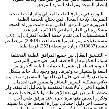
إنتظار الموعد ومراعاة لموارد المرفق.
– التوسع في برنامج الطب المنزلي والزيارات الصحية
المنزلية، لإتاحة المجال لمن يحتاج للخدمة الطبية
الضرورية في المرفق الطبي، وقد قامت وزراة الصحة
مشكورة في العام الماضي 2016م بزيادة عدد
المستشفيات التي تقدم خدمة الطب المنزلي إلى (10)
مستشفيات، وتم تقديم الخدمة لعدد (29619) مريضا عبر
تنفيذ (313837) زيارة بواسطة (353) فريقا طبيا.
– التنسيق الفعّال بين جميع المرافق الطبية المختلفة
سواء الحكومية أو الخاصة، ليس في قبول المرضى
للتنويم فقط، بل يشمل الخدمات الطبية الأخرى من
أشعة وإستشارات وغيرها، ومع وجود ذلك حاليا بشكل
متواضع، إلا أنه في حال الإرتقاء بهذا التنسيق سوف يتم
تلافي مشكلة السرير الشاغر والقصور في الخدمات
الطبية الآخرى كالأشعة المتقدمة والتحاليل الدقيقة، ولن
يضطر المريض إلى بدء الإجراءات والكشوفات الطبية
وتكرار البعض منها مرة أخرى عند مرفق طبي آخر،
وحسب آخر دليل إحصائي لوزارة الصحة، فإن ما نسبته
59.5 % فقط من الأسرة في المملكة تابعة لوزارة