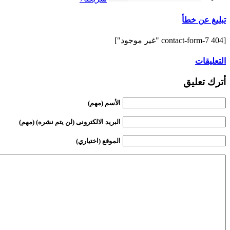
تبليغ عن خطأ
[contact-form-7 404 "غير موجود"]
التعليقات
أترك تعليق
الأسم (مهم)
البريد الالكترونى (لن يتم نشره) (مهم)
الموقع (اختياري)