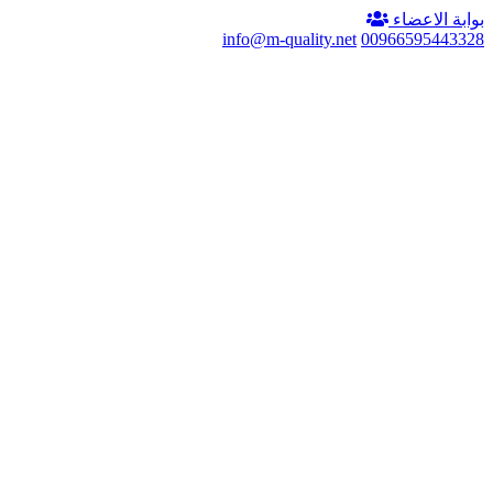
بوابة الاعضاء
info@m-quality.net
00966595443328