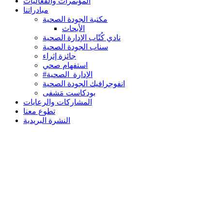
المؤتمرات والفعاليات
مبادراتنا
مكتبة الجودة الصحية
الأبحاث
نادي كُتّاب الإدارة الصحية
سناب الجودة الصحية
جائزة إثراء
استفهام صحي
#الإدارة_الصحية
انفوجرافيك الجودة الصحية
بودكاست مَشفى
المشاركات والرعايات
تطوع معنا
النشرة البريدية