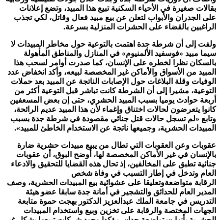
بقالات صغيرة في الأحياء السكنية تبيع هذا المبيد، وتضع إعلانات
على الجدران والأبواب لتعلن عن بيع مبيد فعال وقاتل، لكي تجذب
الراغبين بالقضاء على الحشرات المنزلية بسرعة
.
ولفت إلى أن شرطة جدة اهتمت بالتوعية حول مخاطر المبيدات لا
سيما مبيد «فوسفيد الألمنيوم» في المنازل والمناطق المأهولة
بالسكان نظرا لخطره على الإنسان، كما صدرت أوامر لسحب هذا
المبيد من الأسواق والأماكن غير المخصصة لبيعه، وأكد انخفاض عدد
الوفيات وقلة البلاغات حول الإصابات الناتجة عن المبيد بعد حملات
التوعية، مشيرا إلى أن الشرطة كانت تباشر قبل التوعية أكثر من
أربعة حوادث يوميا بسبب المبيد الحشري، حتى إن بعض المسعفين
كانوا يتعرضون لحالات اختناق وإغماء لأن هذا المبيد عديم الرائحة،
وتابع «لم تسجل حالات قتل جنائي مقصودة في شرطة جدة بسبب
المبيدات الحشرية، وجميعها ناتجة عن الاستخدام الخاطئ للمبيد
».
عقوبات وعن العقوبات التي تطال من يبيع مبيدات حشرية ضارة
بالإنسان في غير الأماكن المخصصة لها، أوضح البوق، أن عقوبات
جنائية تطبق على المخالفين، إذ تحال هذه القضايا للتحقيق والادعاء
العام وتدخل في إطار التسبب في وفاة شخص
الرقابة متواضعةوتعليقا على عشوائية بيع المبيدات الحشرية، وصف
المدير العام للحدائق والتشجير في أمانة جدة سابقا عضو هيئة
التدريس في جامعة الملك عبدالعزيز الدكتور بهجت حموة متابعة
الجهات المختصة والرقابة على تخزين وبيع واستخدام المبيدات
الحشرية بأنها «متواضعة جدا»، مؤكدا وجود شركات تبيعها بشكل غير