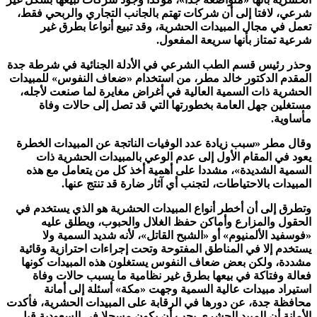
شرعي، لافتا إلى أن شركات تهتم بالجانب التجاري والربحي فقط،
تعمل في مجال المبيدات الحشرية، وقد تبيع أنواعا بطرق غير
شرعية تمتاز بأنها سريعة المفعول
.
وحذر رئيس قسم الطب الشرعي في الأدلة الجنائية في شرطة جدة
المقدم الدكتور خالد مطر، من استخدام «ضعاف النفوس» للمبيدات
الحشرية ذات السمية العالية في أغراض مغايرة لما صنعت لأجله،
مستغلين جهل العامة بخطورتها التي قد تصل إلى حالات وفاة
مأساوية
.
وقال مطر «سبب زيادة عدد الوفيات الناتجة عن المبيدات الخطرة
يعود في المقام الأول إلى عدم الوعي بالمبيدات الحشرية ذات
السمية الشديدة»، مشددا على أهمية أخذ كل من يتعامل مع هذه
المبيدات بالاحتياطات، لتجنب أي آثار ضارة قد تنتج عنها
.
وتطرق إلى أن أخطر أنواع المبيدات الحشرية هو الذي يستخدم في
الحقول والمزارع وأماكن حفظ الغلال والحبوب، ويطلق عليه
«فوسفيد الألمنيوم» أو «الشبح القاتل»، لأنه شديد السمية ولا
يستخدم إلا في المناطق المفتوحة وتحت إجراءات احترازية وقائية
مشددة، ولكن بعض ضعاف النفوس يستغلون هذه المبيدات كونها
فعالة وفتاكة في بيعها بطرق غير نظامية ما يسبب حالات وفاة
استيراد مبيدات عالية السمية وجهت «مكة» أسئلة إلى أمانة
محافظة جدة، عن دورها في الرقابة على المبيدات الحشرية، فأكدت
الأمانة أن المبيد الحشري يجب أن يكون مسجلا في السعودية قبل