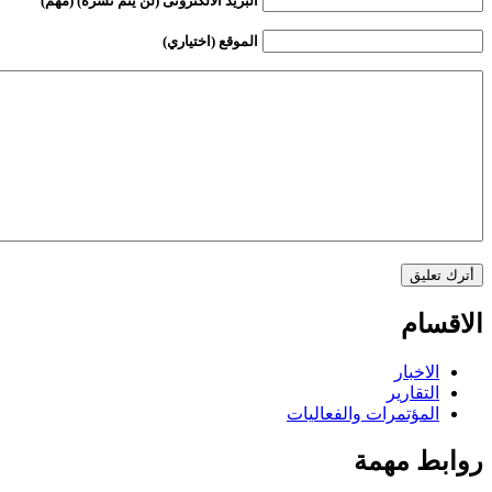
البريد الالكترونى (لن يتم نشره) (مهم)
الموقع (اختياري)
الاقسام
الاخبار
التقارير
المؤتمرات والفعاليات
روابط مهمة