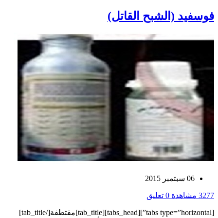
فوسفيد (الشبح القاتل)
06 سبتمبر 2015
3277 مشاهدة
0 تعليق
[tabs type=”horizontal”][tabs_head][tab_title]مقتطفة[/tab_title]