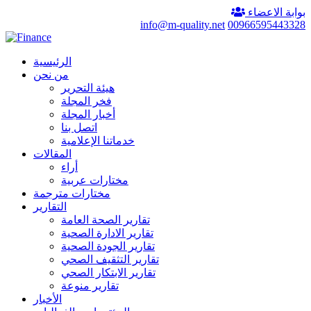
بوابة الاعضاء
info@m-quality.net
00966595443328
الرئيسية
من نحن
هيئة التحرير
فخر المجلة
أخبار المجلة
اتصل بنا
خدماتنا الإعلامية
المقالات
أراء
مختارات عربية
مختارات مترجمة
التقارير
تقارير الصحة العامة
تقارير الادارة الصحية
تقارير الجودة الصحية
تقارير التثقيف الصحي
تقارير الابتكار الصحي
تقارير منوعة
الأخبار