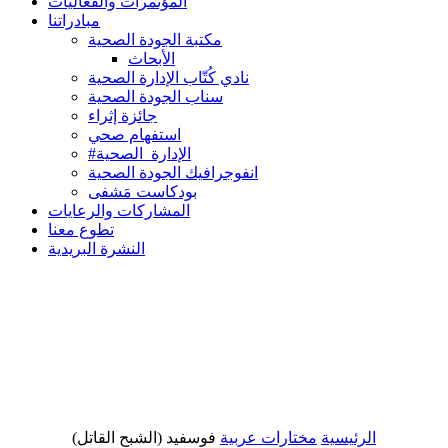
المؤتمرات والفعاليات
مبادراتنا
مكتبة الجودة الصحية
الأبحاث
نادي كُتّاب الإدارة الصحية
سناب الجودة الصحية
جائزة إثراء
استفهام صحي
#الإدارة_الصحية
انفوجرافيك الجودة الصحية
بودكاست مَشفى
المشاركات والرعايات
تطوع معنا
النشرة البريدية
الرئيسية
مختارات عربية
فوسفيد (الشبح القاتل)