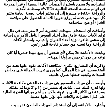
استيراده، ولا يسمح باستيراد المبيدات عالية السمية أو غير المدرجة
في قوائم منظمة الصحة العالمية
«WHO»
ومنظمة الأغذية
والزراعة
«FAO»
، مشيرة إلى أن مختبر آفات الصحة العامة يختبر
كل مبيد على حدة، ثم يرفع تقريرا للأمانة للحصول على موافقة
الشراء أو منع استخدامه
.
وأضافت أن استخدام المبيدات الحشرية أمر لا مفر منه، في ظل
تزايد الآفات بصفة عامة، مثل أعداد البعوض الناقل للأمراض، إضافة
إلى تفشي ظاهرة تزايد أعداد الفئران والذباب، وانتشار الآفات
الزراعية وما تسببه من خسائر فادحة للمزارعين
.
وتابعت «الأمانة» «لا يمكن لأي شخص أن يبيع مبيدا حشريا أيا كان
نوعه من دون ترخيص مزاولة المهنة
».
وذكرت أن المشاريع الكبرى لمكافحة الآفات، يقوم عليها نخبة من
المتخصصين في هذا المجال، كما يجري تدريب العمالة على مخاطر
المبيدات وكيفية خلطها بطرق علمية
.
وأوضحت أن مبيدات الفسفور هي مبيدات فعالة في مكافحة الآفات،
ولها قدرة قليلة على الثبات، إذ تستمر بين 15 و21 يوما ثم تتفكك
بسرعة في الكائن الحي والتربة، ولكن من أهم ميزاتها القدرة العالية
على قتل الحشرات والآفات لأنها تؤثر عليها عصبيا
.
وأشارت «الأمانة» إلى أن استخدام المبيدات الخاطئ قد يسبب