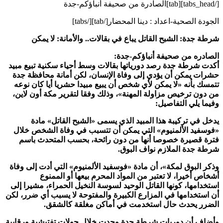
[/tabs_head][tab]الصادرة من صحيفة أنباؤكم-جدة
الجودة الصحية-اعداد : دينا المحضار[/tab][/tabs]
شرطة جدة: الشبح القاتل يباع في بقالات.. والأمانة: لا يمكن
الصادره من صحيفة أنباؤكم-جدة
:
أكدت شرطة جدة رصد دورياتها بقالات وسط أحياء سكنية تبيع مبيد
حشرات يمكن أن يؤدي إلى وفاة الإنسان، لكن أمانة محافظة جدة
تتمسك بأنه «لا يمكن لأي شخص أن يبيع مبيدا حشريا أيا كان نوعه
من دون ترخيص مزاولة المهنة»، وذلك وفقا لتقرير
مكة أون لاين
،
وفيما يلي التفاصيل
:
يدخل في تركيبة هذا المبيد الذي يسمى «الشبح القاتل» مادة
«فوسفيد الألمنيوم» التي يمكن أن تتسبب في وفاة الشخص خلال
فترة قصيرة خصوصا أنها من دون رائحة، بحسب المتحدث باسم
شرطة جدة الملازم نواف البوق
.
وذكر البوق لمكة»، أن مادة «فوسفيد الألمنيوم» التي أدت إلى وفاة
أشخاص أخيرا، لا تعتبر من المواد المحرم بيعها أو الممنوع
استخدامها، كونها القاتل الوحيد لسوسة النخيل الحمراء، مشيرا إلى
أن استخدامها في المزارع الكبيرة والمفتوحة لا يسبب أي ضرر، لكن
الضرر يحدث حال استخدمت في أماكن مغلقة كالشقق
.
وأضاف أن دوريات شرطة جدة وجدت خلال جولات تفتيشية ورقابية